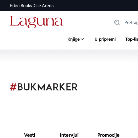
Eden Books
Dice Arena
Knjige
U pripremi
Top-li
Vesti
Intervjui
Promocije