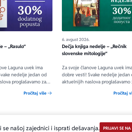
6. avgust 2026.
je – „Rasulo“
Dečja knjiga nedelje – „Rečnik
slovenske mitologije“
nove Laguna uvek ima
Za svoje članove Laguna uvek im
Svake nedelje jedan od
dobre vesti! Svake nedelje jedan
aslova proglašavamo za
aktuelnijih naslova proglašavamo 
e. To znači da će naši
Dečju knjigu nedelje. To znači da
Pročitaj više
Pročitaj v
 te nedelje moći da kupe
naši članovi samo te nedelje moć
e sa specijalnim
kupe Dečju knjigu nedelje sa
opustom od 30%.
specijalnim DODATNIM popusto
30%.
i se našoj zajednici i isprati dešavanja.
PRIJAVI SE NA