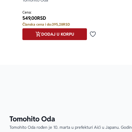
Tomohito Oda
Cena:
549,00
RSD
Članska cena i do:
395,28
RSD
DODAJ U KORPU
Dodaj u omiljene
Tomohito Oda
Tomohito Oda rođen je 10. marta u prefekturi Aići u Japanu. Godine