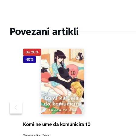
Povezani artikli
Do 20%
-10%
Pomeranje sadržaja slajdera u levo
Komi ne ume da komunicira 10