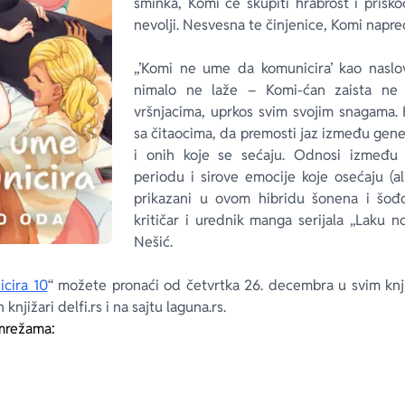
šminka, Komi će skupiti hrabrost i prisk
nevolji. Nesvesna te činjenice, Komi napre
„’Komi ne ume da komunicira’ kao naslov
nimalo ne laže – Komi-ćan zaista ne
vršnjacima, uprkos svim svojim snagama.
sa čitaocima, da premosti jaz između gene
i onih koje se sećaju. Odnosi između 
periodu i sirove emocije koje osećaju (al
prikazani u ovom hibridu šonena i šođoa
kritičar i urednik manga serijala „Laku 
Nešić.
cira 10
“ možete pronaći od četvrtka 26. decembra u svim knj
knjižari delfi.rs i na sajtu laguna.rs.
mrežama: