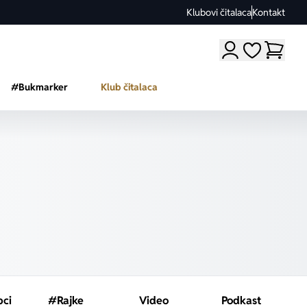
Klubovi čitalaca
Kontakt
Moji omiljeni a
#Bukmarker
Klub čitalaca
pci
#Rajke
Video
Podkast