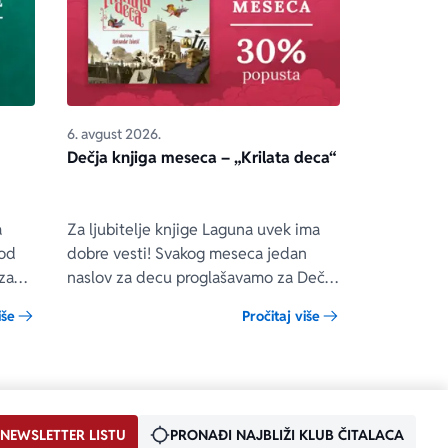
6. avgust 2026.
Dečja knjiga meseca – „Krilata deca“
a
Za ljubitelje knjige Laguna uvek ima
 od
dobre vesti! Svakog meseca jedan
za
naslov za decu proglašavamo za Dečju
 će
knjigu meseca. To znači da će od 1. do
iše
Pročitaj više
i da
31. avgusta 2026. godine Dečja knjiga
meseca moći da se kupi na
m od
specijalnom popustu od 30%. Uz ovaj
popust ne važe članski i količinski
popust.
 NEWSLETTER LISTU
PRONAĐI NAJBLIŽI KLUB ČITALACA