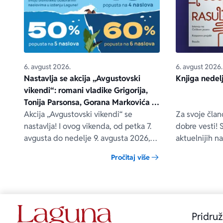
6. avgust 2026.
6. avgust 2026.
Nastavlja se akcija „Avgustovski
Knjiga nedel
vikendi“: romani vladike Grigorija,
Tonija Parsonsa, Gorana Markovića i
drugih – na popustu od čak 40, 50 i
Akcija „Avgustovski vikendi“ se
Za svoje čla
60%
nastavlja! I ovog vikenda, od petka 7.
dobre vesti! 
avgusta do nedelje 9. avgusta 2026,
aktuelnijih n
očekuju vas posebni popusti na
Knjigu nedelj
Pročitaj više
odabrane Lagunine knjige, i to na
članovi samo
sajtovima delfi.rs, laguna.rs i u svim
Knjigu nedelj
Delfi knjižarama.
DODATNIM p
Pridruž