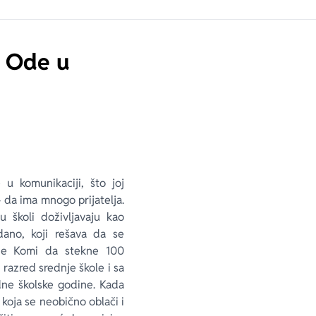
a Ode u
u komunikaciji, što joj
– da ima mnogo prijatelja.
 školi doživljavaju kao
dano, koji rešava da se
gne Komi da stekne 100
 razred srednje škole i sa
dne školske godine. Kada
koja se neobično oblači i