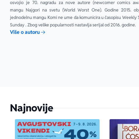
osvojio je 70. nagradu za nove autore (newcomer comics awa
mangu Najgori na svetu (World Worst One). Godine 2015. obja
jednodelnu mangu Komi ne ume da komunicira u časopisu Weekly 
Sunday . Zbog velike popularnosti nastavlja serijal od 2016. godine.
Više o autoru
Najnovije