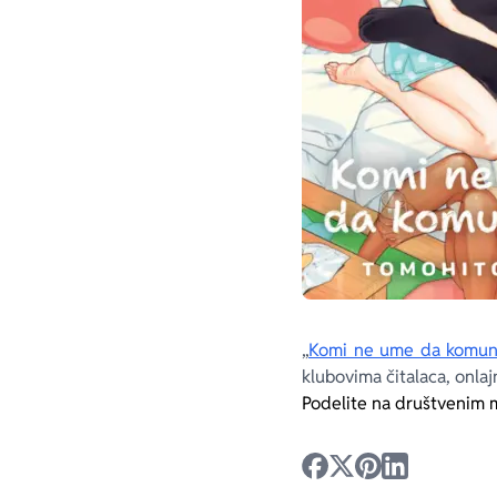
„
Komi ne ume da komuni
klubovima čitalaca, onlajn 
Podelite na društvenim 