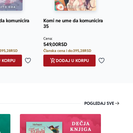
da komunicira
Komi ne ume da komunicira
35
Cena:
549,00
RSD
395,28
RSD
Članska cena i do:
395,28
RSD
U KORPU
DODAJ U KORPU
Dodaj u omiljene
Dodaj u omilje
POGLEDAJ SVE