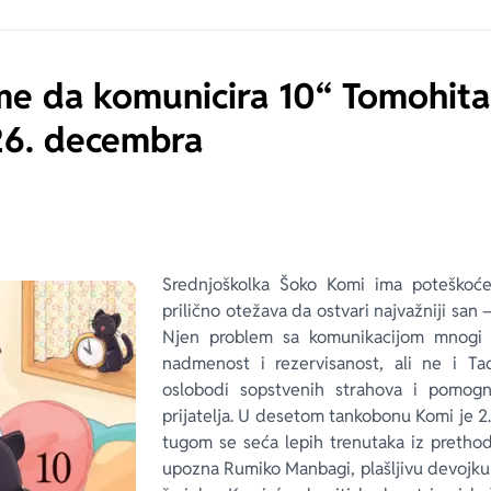
me da komunicira 10“ Tomohit
26. decembra
Srednjoškolka Šoko Komi ima poteškoće 
prilično otežava da ostvari najvažniji san 
Njen problem sa komunikacijom mnogi u
nadmenost i rezervisanost, ali ne i Ta
oslobodi sopstvenih strahova i pomo
prijatelja. U desetom tankobonu Komi je 2.
tugom se seća lepih trenutaka iz pretho
upozna Rumiko Manbagi, plašljivu devojku 