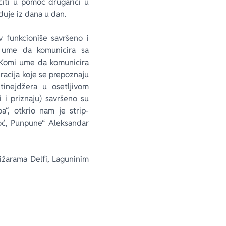
očiti u pomoć drugarici u
duje iz dana u dan.
 funkcioniše savršeno i
 ume da komunicira sa
 Komi ume da komunicira
racija koje se prepoznaju
tinejdžera u osetljivom
i i priznaju) savršeno su
“, otkrio nam je strip-
noć, Punpune“ Aleksandar
ižarama Delfi, Laguninim