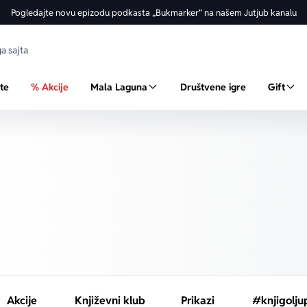
Pogledajte novu epizodu podkasta „Bukmarker“ na našem Jutjub kanalu
ste
% Akcije
Mala Laguna
Društvene igre
Gift
Akcije
Književni klub
Prikazi
#knjigolju