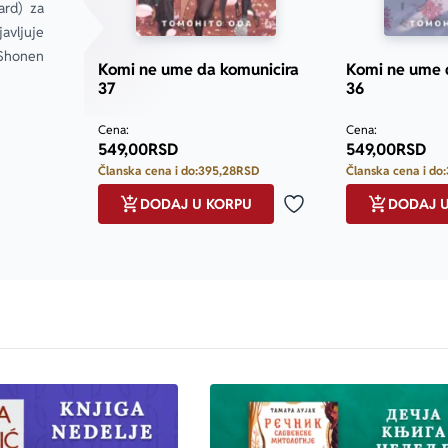
rd) za 
vljuje 
Shonen 
Komi ne ume da komunicira
Komi ne ume 
37
36
Cena:
Cena:
549,00
RSD
549,00
RSD
Članska cena i do:
395,28
RSD
Članska cena i do:
DODAJ U KORPU
DODAJ 
Dodaj u omiljene