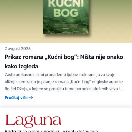
7. avgust 2026.
Prikaz romana „Kućni bog“: Ništa nije onako
kako izgleda
Zašto prekasno u sebi pronađemo ljubav i toleranciju za svoje
bližnje, centralno je pitanje romana „Kućni bog“ engleske autorke
Rejčel Džojs, u kojem se prepliću teme porodice, složenih veza i
umetnosti.
Pročitaj više
Pridruži se našoj zajednici i isprati dešavanja.