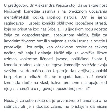
U predgovoru dr Aleksandra Pejčića stoji da se aktuelnost
Nušićevih komedija zasniva i na preciznom uočavanju
mentalitetskih odlika srpskog naroda. „On je jasno
sagledavao i uspelo komički oblikovao izopačene strasti,
koje su prisutne kod nas Srba, ali i u ljudskom rodu uopšte:
želja za gospodarenjem, apsolutnom vlašću, želja za
lagodnim životom bez ili s najmanje rada i truda, a odatle i
protekcija i korupcija, kao očekivane posledice takvog
načina mišljenja i delanja. Nušić nije za komičke likove
uzimao konkretne ličnosti javnog, političkog života i,
između ostalog, zato su njegove komedije zadržale svoju
svežinu sve do naših dana. Uspeo je da uverljivo, zanatski
besprekorno prikaže šta se događa kada ‘naš čovek’
iznenada dođe na vlast, kakve promene nastupaju kod
njega, a naročito u njegovoj neposrednoj okolini.“
Nušić je za sebe rekao da je prvenstveno humorista a ne
satiričar, ali je i dodao: „Samo ne pristajem da nisam