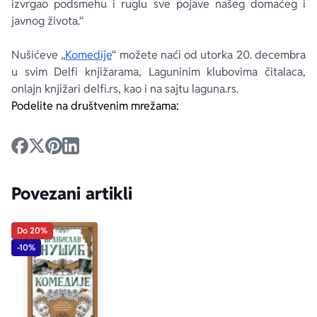
izvrgao podsmehu i ruglu sve pojave našeg domaćeg i
javnog života.“
Nušićeve „
Komedije
“ možete naći od utorka 20. decembra
u svim Delfi knjižarama, Laguninim klubovima čitalaca,
onlajn knjižari delfi.rs, kao i na sajtu laguna.rs.
Podelite na društvenim mrežama:
Povezani artikli
Do 20%
-10%