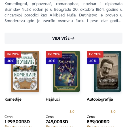
Komediograf, pripovedač, romanopisac, novinar i diplomata 
Branislav Nušić rođen je u Beogradu 20. oktobra 1864. godine u 
cincarskoj porodici kao Alkibijad Nuša. Detinjstvo je proveo u 
Smederevu gde je završio osnovnu školu i prve dve godine 
gimnazije.
VIDI VIŠE
Do 20%
Do 20%
Do 20%
-10%
-10%
-10%
Komedije
Hajduci
Autobiografija
Prosecna ocena je 5.0 od 5
Prosecn
5.0
5.0
Cena:
Cena:
Cena:
1.999,00
RSD
749,00
RSD
899,00
RSD