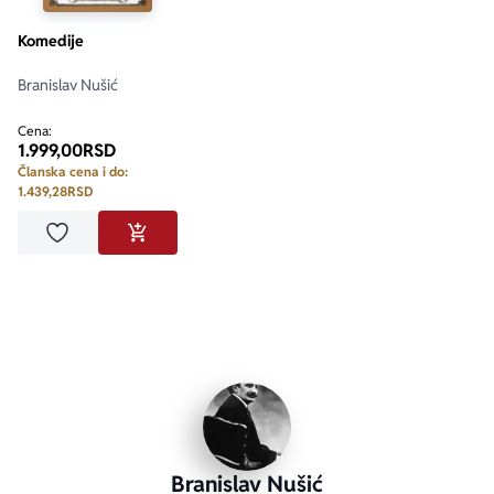
Komedije
Branislav Nušić
Cena:
1.999,00
RSD
Članska cena i do:
1.439,28
RSD
Dodaj u omiljene
DODAJ U KORPU
Branislav Nušić