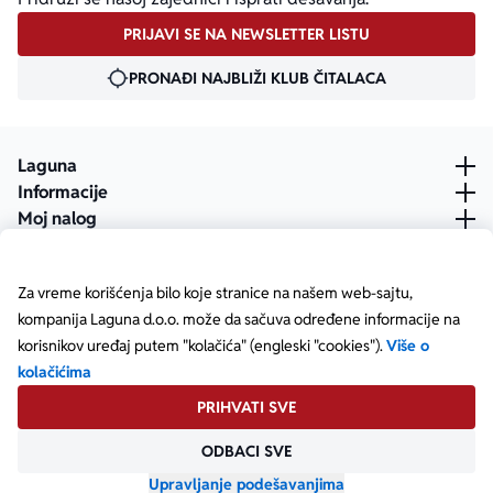
PRIJAVI SE NA NEWSLETTER LISTU
PRONAĐI NAJBLIŽI KLUB ČITALACA
Laguna
Informacije
Moj nalog
Za vreme korišćenja bilo koje stranice na našem web-sajtu,
kompanija Laguna d.o.o. može da sačuva određene informacije na
korisnikov uređaj putem "kolačića" (engleski "cookies").
Više o
kolačićima
PRIHVATI SVE
ODBACI SVE
Posetite našu Facebook stranicu
Posetite našu X stranicu
Posetite našu Instagram stranicu
Posetite naš YouTube
Posetite našu TikTok stranicu
Posetite našu LinkedIn stranicu
Copyright © Laguna d.o.o. Starine Novaka 23, Beograd •
Matični broj: 17414844
Upravljanje podešavanjima