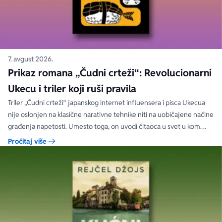
7. avgust 2026.
Prikaz romana „Čudni crteži“: Revolucionarni
Ukecu i triler koji ruši pravila
Triler „Čudni crteži“ japanskog internet influensera i pisca Ukecua
nije oslonjen na klasične narativne tehnike niti na uobičajene načine
građenja napetosti. Umesto toga, on uvodi čitaoca u svet u kom
priložene ilustracije govore više od reči, a ono što je nacrtano često
Pročitaj više
nosi dublju istinu od onoga što je izgovoreno.