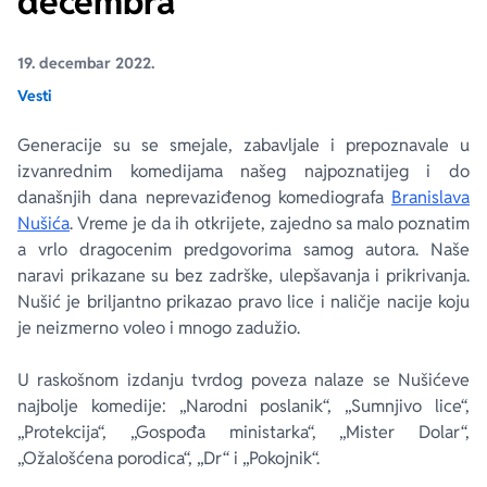
decembra
Ekranizovane knjige
Poezija
Bojan Ljubenović
Peter Handke
19. decembar 2022.
Vesti
Za poklon
Lični razvoj i popularna psihologija
Dejan Tiago-Stanković
Harlan Koben
Generacije su se smejale, zabavljale i prepoznavale u
izvanrednim komedijama našeg najpoznatijeg i do
E-knjige
Biografija
Milica Jakovljević Mir-Jam
Elif Šafak
današnjih dana neprevaziđenog komediografa
Branislava
Nušića
. Vreme je da ih otkrijete, zajedno sa malo poznatim
Autori
a vrlo dragocenim predgovorima samog autora. Naše
naravi prikazane su bez zadrške, ulepšavanja i prikrivanja.
Nušić je briljantno prikazao pravo lice i naličje nacije koju
je neizmerno voleo i mnogo zadužio.
U raskošnom izdanju tvrdog poveza nalaze se Nušićeve
najbolje komedije: „Narodni poslanik“, „Sumnjivo lice“,
„Protekcija“, „Gospođa ministarka“, „Mister Dolar“,
„Ožalošćena porodica“, „Dr“ i „Pokojnik“.