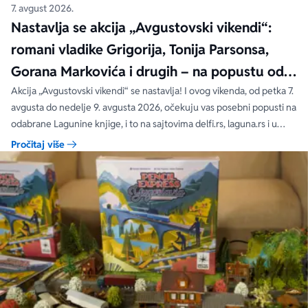
7. avgust 2026.
Nastavlja se akcija „Avgustovski vikendi“:
romani vladike Grigorija, Tonija Parsonsa,
Gorana Markovića i drugih – na popustu od
čak 40, 50 i 60%
Akcija „Avgustovski vikendi“ se nastavlja! I ovog vikenda, od petka 7.
avgusta do nedelje 9. avgusta 2026, očekuju vas posebni popusti na
odabrane Lagunine knjige, i to na sajtovima delfi.rs, laguna.rs i u
svim Delfi knjižarama.
Pročitaj više