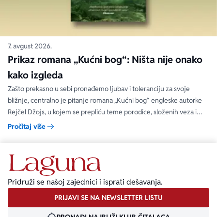
7. avgust 2026.
Prikaz romana „Kućni bog“: Ništa nije onako
kako izgleda
Zašto prekasno u sebi pronađemo ljubav i toleranciju za svoje
bližnje, centralno je pitanje romana „Kućni bog“ engleske autorke
Rejčel Džojs, u kojem se prepliću teme porodice, složenih veza i
umetnosti.
Pročitaj više
Pridruži se našoj zajednici i isprati dešavanja.
PRIJAVI SE NA NEWSLETTER LISTU