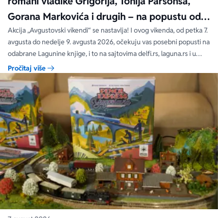
romani vladike Grigorija, Tonija Parsonsa,
Gorana Markovića i drugih – na popustu od
čak 40, 50 i 60%
Akcija „Avgustovski vikendi“ se nastavlja! I ovog vikenda, od petka 7.
avgusta do nedelje 9. avgusta 2026, očekuju vas posebni popusti na
odabrane Lagunine knjige, i to na sajtovima delfi.rs, laguna.rs i u
svim Delfi knjižarama.
Pročitaj više