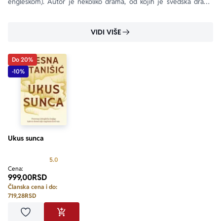
engleskom). Autor je nekoliko drama, od kojih je švedska drama 
Imitacija života ( Lotsasliv ), prikazana na Sterijinom pozorju 1998. 
godine.
VIDI VIŠE
Do 20%
-10%
Ukus sunca
Prosecna ocena je 5.0 od 5
5.0
Cena:
999,00
RSD
Članska cena i do:
719,28
RSD
Dodaj u omiljene
DODAJ U KORPU