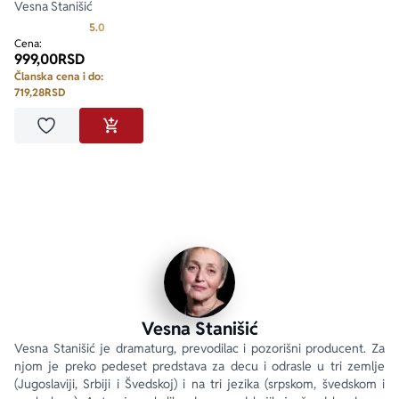
Vesna Stanišić
Prosecna ocena je 5.0 od 5
5.0
Cena:
999,00
RSD
Članska cena i do:
719,28
RSD
Dodaj u omiljene
DODAJ U KORPU
Vesna Stanišić
Vesna Stanišić je dramaturg, prevodilac i pozorišni producent. Za 
njom je preko pedeset predstava za decu i odrasle u tri zemlje 
(Jugoslaviji, Srbiji i Švedskoj) i na tri jezika (srpskom, švedskom i 