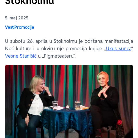
Stokholmu
Ekranizovane knjige
Poezija
Bojan Ljubenović
Peter Handke
5. maj 2025.
Vesti
Promocije
Za poklon
Lični razvoj i popularna psihologija
Dejan Tiago-Stanković
Harlan Koben
U subotu 26. aprila u Stokholmu je održana manifestacija
Noć kulture i u okviru nje promocija knjige „
Ukus sunca
“
E-knjige
Biografija
Milica Jakovljević Mir-Jam
Elif Šafak
Vesne Stanišić
u „Pigmeteateru“.
Autori