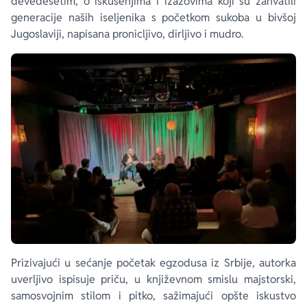
devedesetim, o iskušenjima i izazovima koji su zahvatili
generacije naših iseljenika s početkom sukoba u bivšoj
Jugoslaviji, napisana pronicljivo, dirljivo i mudro.
Prizivajući u sećanje početak egzodusa iz Srbije, autorka
uverljivo ispisuje priču, u književnom smislu majstorski,
samosvojnim stilom i pitko, sažimajući opšte iskustvo