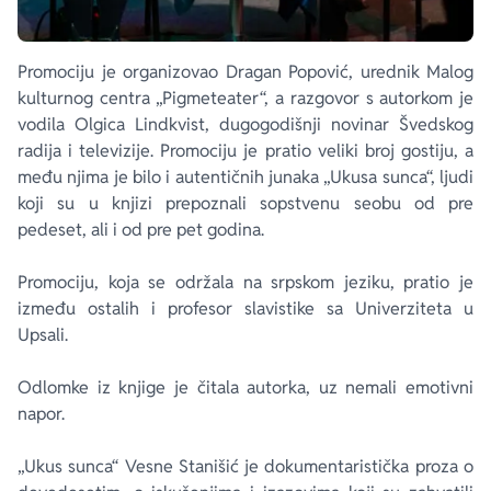
Promociju je organizovao Dragan Popović, urednik Malog
kulturnog centra „Pigmeteater“, a razgovor s autorkom je
vodila Olgica Lindkvist, dugogodišnji novinar Švedskog
radija i televizije. Promociju je pratio veliki broj gostiju, a
među njima je bilo i autentičnih junaka „Ukusa sunca“, ljudi
koji su u knjizi prepoznali sopstvenu seobu od pre
pedeset, ali i od pre pet godina.
Promociju, koja se održala na srpskom jeziku, pratio je
između ostalih i profesor slavistike sa Univerziteta u
Upsali.
Odlomke iz knjige je čitala autorka, uz nemali emotivni
napor.
„Ukus sunca“ Vesne Stanišić je dokumentaristička proza o