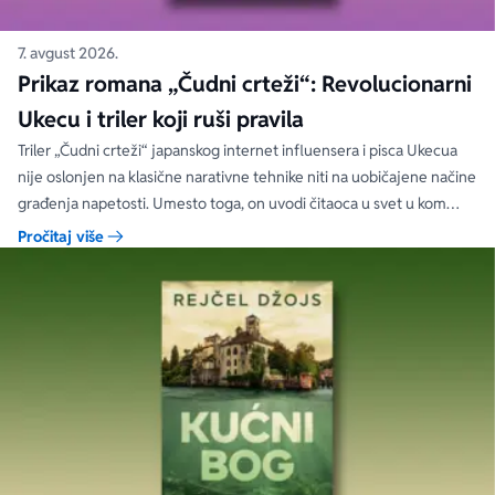
7. avgust 2026.
Prikaz romana „Čudni crteži“: Revolucionarni
Ukecu i triler koji ruši pravila
Triler „Čudni crteži“ japanskog internet influensera i pisca Ukecua
nije oslonjen na klasične narativne tehnike niti na uobičajene načine
građenja napetosti. Umesto toga, on uvodi čitaoca u svet u kom
priložene ilustracije govore više od reči, a ono što je nacrtano često
Pročitaj više
nosi dublju istinu od onoga što je izgovoreno.