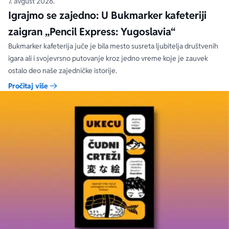
7. avgust 2026.
Igrajmo se zajedno: U Bukmarker kafeteriji
zaigran „Pencil Express: Yugoslavia“
Bukmarker kafeterija juče je bila mesto susreta ljubitelja društvenih
igara ali i svojevrsno putovanje kroz jedno vreme koje je zauvek
ostalo deo naše zajedničke istorije.
Pročitaj više