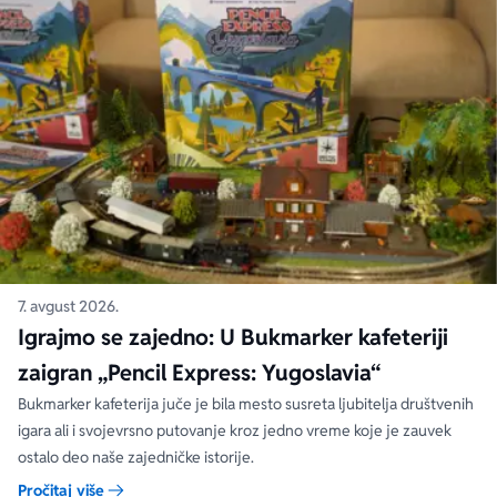
7. avgust 2026.
Igrajmo se zajedno: U Bukmarker kafeteriji
zaigran „Pencil Express: Yugoslavia“
Bukmarker kafeterija juče je bila mesto susreta ljubitelja društvenih
igara ali i svojevrsno putovanje kroz jedno vreme koje je zauvek
ostalo deo naše zajedničke istorije.
Pročitaj više