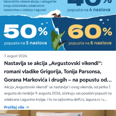
7. avgust 2026.
Nastavlja se akcija „Avgustovski vikendi“:
romani vladike Grigorija, Tonija Parsonsa,
Gorana Markovića i drugih – na popustu od
čak 40, 50 i 60%
Akcija „Avgustovski vikendi“ se nastavlja! I ovog vikenda, od petka 7.
avgusta do nedelje 9. avgusta 2026, očekuju vas posebni popusti na
odabrane Lagunine knjige, i to na sajtovima delfi.rs, laguna.rs i u
svim Delfi knjižarama.
Pročitaj više