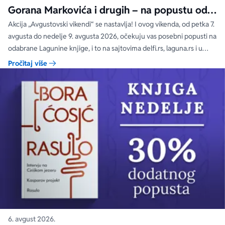
Gorana Markovića i drugih – na popustu od
čak 40, 50 i 60%
Akcija „Avgustovski vikendi“ se nastavlja! I ovog vikenda, od petka 7.
avgusta do nedelje 9. avgusta 2026, očekuju vas posebni popusti na
odabrane Lagunine knjige, i to na sajtovima delfi.rs, laguna.rs i u
svim Delfi knjižarama.
Pročitaj više
6. avgust 2026.