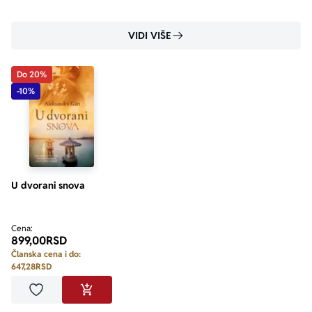
VIDI VIŠE
Do 20%
-10%
U dvorani snova
Cena:
899,00
RSD
Članska cena i do:
647,28
RSD
Dodaj u omiljene
DODAJ U KORPU