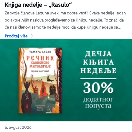
Knjiga nedelje – „Rasulo“
Za svoje članove Laguna uvek ima dobre vesti! Svake nedelje jedan
od aktuelnijih naslova proglašavamo za Knjigu nedelje. To znači da
će naši članovi samo te nedelje moći da kupe Knjigu nedelje sa
specijalnim DODATNIM popustom od 30%.
Pročitaj više
6. avgust 2026.