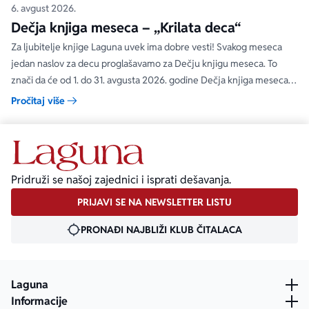
6. avgust 2026.
Dečja knjiga meseca – „Krilata deca“
Za ljubitelje knjige Laguna uvek ima dobre vesti! Svakog meseca
jedan naslov za decu proglašavamo za Dečju knjigu meseca. To
znači da će od 1. do 31. avgusta 2026. godine Dečja knjiga meseca
moći da se kupi na specijalnom popustu od 30%. Uz ovaj popust ne
Pročitaj više
važe članski i količinski popust.
Pridruži se našoj zajednici i isprati dešavanja.
PRIJAVI SE NA NEWSLETTER LISTU
PRONAĐI NAJBLIŽI KLUB ČITALACA
Laguna
Informacije