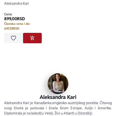
Aleksandra Kari
Cena:
899,00
RSD
Članska cena i do:
647,28
RSD
Dodaj u omiljene
DODAJ U KORPU
Aleksandra Kari
Aleksandra Kari je Kanađanka englesko-austrijskog porekla. Čitavog 
svog života je putovala i živela širom Evrope, Azije i Amerike. 
Diplomirala je na koledžu Velsli. Živi u Atlanti u Džordžiji.