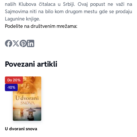
naših Klubova čitalaca u Srbiji. Ovaj popust ne važi na
Sajmovima niti na bilo kom drugom mestu gde se prodaju
Lagunine knjige.
Podelite na društvenim mrežama:
Povezani artikli
Do 20%
-10%
U dvorani snova