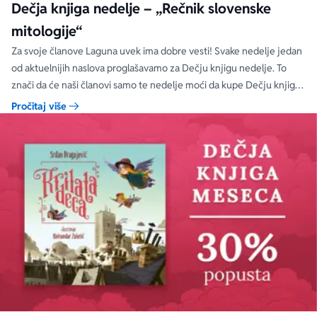
Dečja knjiga nedelje – „Rečnik slovenske
mitologije“
Za svoje članove Laguna uvek ima dobre vesti! Svake nedelje jedan
od aktuelnijih naslova proglašavamo za Dečju knjigu nedelje. To
znači da će naši članovi samo te nedelje moći da kupe Dečju knjigu
nedelje sa specijalnim DODATNIM popustom od 30%.
Pročitaj više