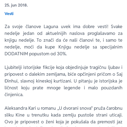
25. jun 2018.
Vesti
Ekranizovane knjige
Poezija
Bojan Ljubenović
Peter Handke
Za svoje članove Laguna uvek ima dobre vesti! Svake
Za poklon
Lični razvoj i popularna psihologija
Dejan Tiago-Stanković
Harlan Koben
nedelje jedan od aktuelnijih naslova proglašavamo za
knjigu nedelje. To znači da će naši članovi te, i samo te
E-knjige
Biografija
Milica Jakovljević Mir-Jam
Elif Šafak
nedelje, moći da kupe Knjigu nedelje sa specijalnim
DODATNIM popustom od 30%.
Autori
Ljubitelji istorijske fikcije koja objedinjuje tragičnu ljubav i
pripovest o dalekim zemljama, biće opčinjeni pričom o Saj
Đinhui, slavnoj kineskoj kurtizani. U pitanju je istorijska je
ličnost koju prate mnoge legende i malo pouzdanih
činjenica.
Aleksandra Kari u romanu „U dvorani snova“ pruža čarobnu
sliku Kine u trenutku kada zemlju pustoše strani uticaji.
Ovo je pripovest o ženi koja je pokušala da premosti jaz