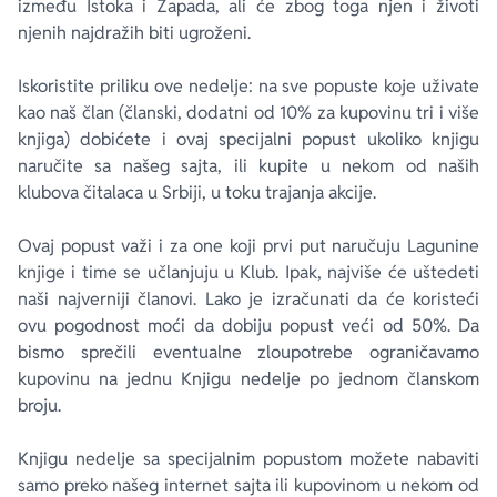
između Istoka i Zapada, ali će zbog toga njen i životi
njenih najdražih biti ugroženi.
Iskoristite priliku ove nedelje: na sve popuste koje uživate
kao naš član (članski, dodatni od 10% za kupovinu tri i više
knjiga) dobićete i ovaj specijalni popust ukoliko knjigu
naručite sa našeg sajta, ili kupite u nekom od naših
klubova čitalaca u Srbiji, u toku trajanja akcije.
Ovaj popust važi i za one koji prvi put naručuju Lagunine
knjige i time se učlanjuju u Klub. Ipak, najviše će uštedeti
naši najverniji članovi. Lako je izračunati da će koristeći
ovu pogodnost moći da dobiju popust veći od 50%. Da
bismo sprečili eventualne zloupotrebe ograničavamo
kupovinu na jednu Knjigu nedelje po jednom članskom
broju.
Knjigu nedelje sa specijalnim popustom možete nabaviti
samo preko našeg internet sajta ili kupovinom u nekom od