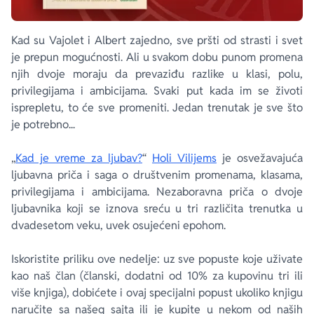
Kad su Vajolet i Albert zajedno, sve pršti od strasti i svet
je prepun mogućnosti. Ali u svakom dobu punom promena
njih dvoje moraju da prevaziđu razlike u klasi, polu,
privilegijama i ambicijama. Svaki put kada im se životi
isprepletu, to će sve promeniti. Jedan trenutak je sve što
je potrebno...
„
Kad je vreme za ljubav?
“
Holi Vilijems
je osvežavajuća
ljubavna priča i saga o društvenim promenama, klasama,
privilegijama i ambicijama. Nezaboravna priča o dvoje
ljubavnika koji se iznova sreću u tri različita trenutka u
dvadesetom veku, uvek osujećeni epohom.
Iskoristite priliku ove nedelje: uz sve popuste koje uživate
kao naš član (članski, dodatni od 10% za kupovinu tri ili
više knjiga), dobićete i ovaj specijalni popust ukoliko knjigu
naručite sa našeg sajta ili je kupite u nekom od naših