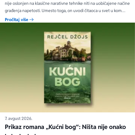
nije oslonjen na klasične narativne tehnike niti na uobičajene načine
građenja napetosti. Umesto toga, on uvodi čitaoca u svet u kom
priložene ilustracije govore više od reči, a ono što je nacrtano često
Pročitaj više
nosi dublju istinu od onoga što je izgovoreno.
7. avgust 2026.
Prikaz romana „Kućni bog“: Ništa nije onako