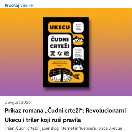
Pročitaj više
7. avgust 2026.
Prikaz romana „Čudni crteži“: Revolucionarni
Ukecu i triler koji ruši pravila
Triler „Čudni crteži“ japanskog internet influensera i pisca Ukecua