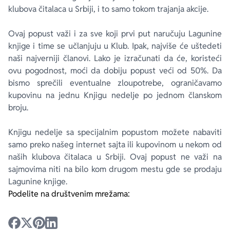
klubova čitalaca u Srbiji, i to samo tokom trajanja akcije.
Ovaj popust važi i za sve koji prvi put naručuju Lagunine
knjige i time se učlanjuju u Klub. Ipak, najviše će uštedeti
naši najverniji članovi. Lako je izračunati da će, koristeći
ovu pogodnost, moći da dobiju popust veći od 50%. Da
bismo sprečili eventualne zloupotrebe, ograničavamo
kupovinu na jednu Knjigu nedelje po jednom članskom
broju.
Knjigu nedelje sa specijalnim popustom možete nabaviti
samo preko našeg internet sajta ili kupovinom u nekom od
naših klubova čitalaca u Srbiji. Ovaj popust ne važi na
sajmovima niti na bilo kom drugom mestu gde se prodaju
Lagunine knjige.
Podelite na društvenim mrežama: