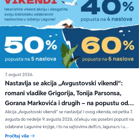
7. avgust 2026.
Nastavlja se akcija „Avgustovski vikendi“:
romani vladike Grigorija, Tonija Parsonsa,
Gorana Markovića i drugih – na popustu od
čak 40, 50 i 60%
Akcija „Avgustovski vikendi“ se nastavlja! I ovog vikenda, od petka 7.
avgusta do nedelje 9. avgusta 2026, očekuju vas posebni popusti na
odabrane Lagunine knjige, i to na sajtovima delfi.rs, laguna.rs i u
svim Delfi knjižarama.
Pročitaj više