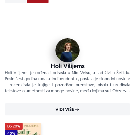
Dodaj u omiljene
DODAJ U KORPU
Holi Vilijems
Holi Vilijems je rođena i odrasla u Mid Velsu, a sad živi u Šefildu. 
Posle šest godina rada u Indipendentu , postala je slobodni novinar 
– recenzirala je knjige i pozorišne predstave, pisala i uređivala 
tekstove o umetnosti za mnoge novine, među kojima su i Obzerver 
, Njujork tajms , Tajm...
VIDI VIŠE
Do 20%
-10%