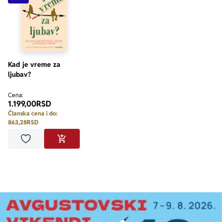
Kad je vreme za
ljubav?
Cena:
1.199,00
RSD
Članska cena i do:
863,28
RSD
Dodaj u omiljene
DODAJ U KORPU