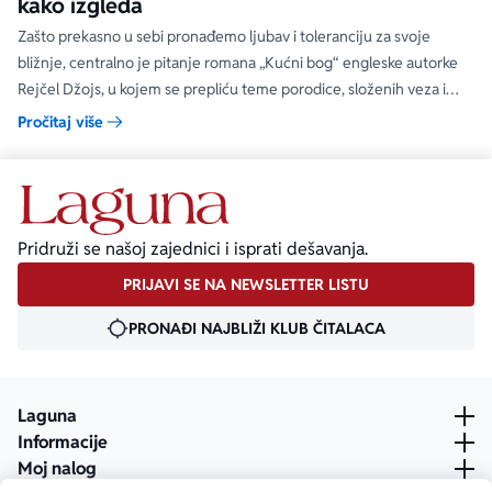
kako izgleda
Zašto prekasno u sebi pronađemo ljubav i toleranciju za svoje
bližnje, centralno je pitanje romana „Kućni bog“ engleske autorke
Rejčel Džojs, u kojem se prepliću teme porodice, složenih veza i
umetnosti.
Pročitaj više
Pridruži se našoj zajednici i isprati dešavanja.
PRIJAVI SE NA NEWSLETTER LISTU
PRONAĐI NAJBLIŽI KLUB ČITALACA
Laguna
Informacije
Moj nalog