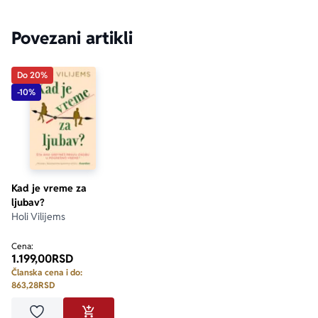
Povezani artikli
Do 20%
-10%
Kad je vreme za
ljubav?
Holi Vilijems
Cena:
1.199,00
RSD
Članska cena i do:
863,28
RSD