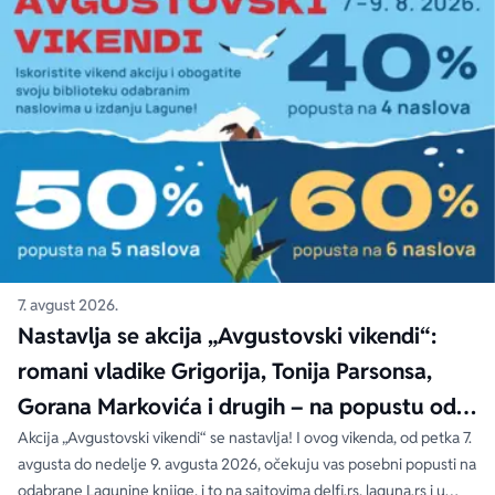
7. avgust 2026.
Nastavlja se akcija „Avgustovski vikendi“:
romani vladike Grigorija, Tonija Parsonsa,
Gorana Markovića i drugih – na popustu od
čak 40, 50 i 60%
Akcija „Avgustovski vikendi“ se nastavlja! I ovog vikenda, od petka 7.
avgusta do nedelje 9. avgusta 2026, očekuju vas posebni popusti na
odabrane Lagunine knjige, i to na sajtovima delfi.rs, laguna.rs i u