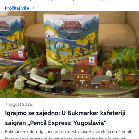
svim Delfi knjižarama.
Pročitaj više
7. avgust 2026.
Igrajmo se zajedno: U Bukmarker kafeteriji
zaigran „Pencil Express: Yugoslavia“
Bukmarker kafeterija juče je bila mesto susreta ljubitelja društvenih