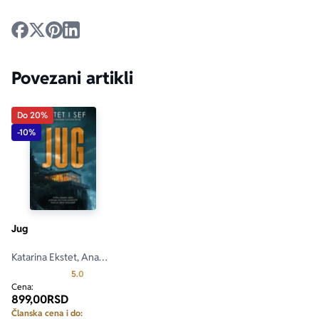
Povezani artikli
Do 20%
-10%
Jug
Katarina Ekstet, Ana
Vinberj Sef
Prosecna ocena je 5.0 od 5
5.0
Cena:
899,00
RSD
Članska cena i do: