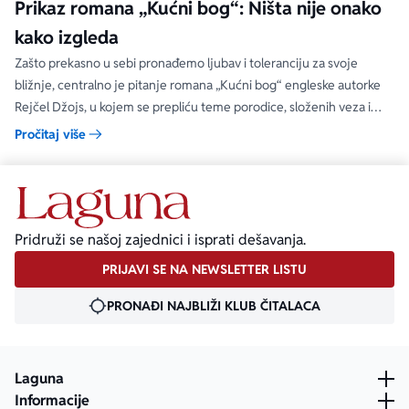
Prikaz romana „Kućni bog“: Ništa nije onako
kako izgleda
Zašto prekasno u sebi pronađemo ljubav i toleranciju za svoje
bližnje, centralno je pitanje romana „Kućni bog“ engleske autorke
Rejčel Džojs, u kojem se prepliću teme porodice, složenih veza i
umetnosti.
Pročitaj više
Pridruži se našoj zajednici i isprati dešavanja.
PRIJAVI SE NA NEWSLETTER LISTU
PRONAĐI NAJBLIŽI KLUB ČITALACA
Laguna
Informacije