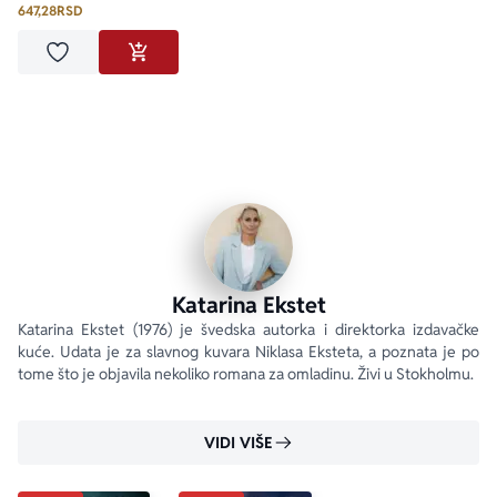
647,28
RSD
Dodaj u omiljene
DODAJ U KORPU
Katarina Ekstet
Katarina Ekstet (1976) je švedska autorka i direktorka izdavačke 
kuće. Udata je za slavnog kuvara Niklasa Eksteta, a poznata je po 
tome što je objavila nekoliko romana za omladinu. Živi u Stokholmu.
VIDI VIŠE