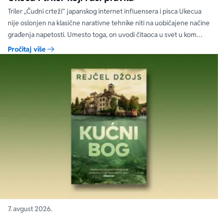
Triler „Čudni crteži“ japanskog internet influensera i pisca Ukecua
nije oslonjen na klasične narativne tehnike niti na uobičajene načine
građenja napetosti. Umesto toga, on uvodi čitaoca u svet u kom
priložene ilustracije govore više od reči, a ono što je nacrtano često
Pročitaj više
nosi dublju istinu od onoga što je izgovoreno.
7. avgust 2026.