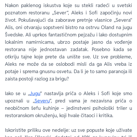
Nakon paklenog iskustva koje su stekli radeći u svetski
poznatom restoranu „Sever“, Aleks i Sofi započinju novi
život. Pokušavajući da zaborave pretnje vlasnice „Severa“
Alis, oni otvaraju sopstveni bistro na ostrvu Oland na jugu
Švedske. Ali uprkos fantastičnom pejzažu i lako dostupnim
lokalnim namirnicama, ubrzo postaje jasno da vođenje
restorana nije jednostavan zadatak. Posebno kada se
otkriju tajne koje prete da unište sve. Uz sve probleme,
Aleks ne može da se oslobodi misli da ga Alis vreba iz
potaje i sprema gnusnu osvetu. Da li je to samo paranoja ili
zaista postoji razlog za brigu?
Iako se u „
Jugu
“ nastavlja priča o Aleks i Sofi koje smo
upoznali u „
Severu
“, pred vama je nezavisna priča o
neobičnom šefu kuhinje – jedinstveni psihološki triler u
restoranskom okruženju, koji hvale čitaoci i kritika.
Iskoristite priliku ove nedelje: uz sve popuste koje uživate