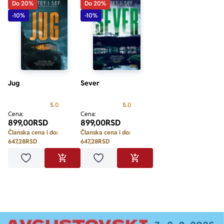
Do 20%
Do 20%
-10%
-10%
Jug
Sever
Prosecna ocena je 5.0 od 5
Prosecna ocena je 5.0 od 5
5.0
5.0
Cena:
Cena:
899,00
RSD
899,00
RSD
Članska cena i do:
Članska cena i do:
647,28
RSD
647,28
RSD
Dodaj u omiljene
Dodaj u omiljene
DODAJ U KORPU
DODAJ U KORPU