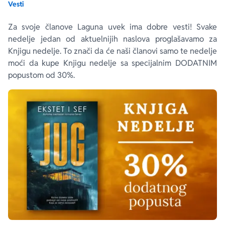
Vesti
Ekranizovane knjige
Poezija
Bojan Ljubenović
Peter Handke
Za svoje članove Laguna uvek ima dobre vesti! Svake
nedelje jedan od aktuelnijih naslova proglašavamo za
Knjigu nedelje. To znači da će naši članovi samo te nedelje
Za poklon
Lični razvoj i popularna psihologija
Dejan Tiago-Stanković
Harlan Koben
moći da kupe Knjigu nedelje sa specijalnim DODATNIM
popustom od 30%.
E-knjige
Biografija
Milica Jakovljević Mir-Jam
Elif Šafak
Autori