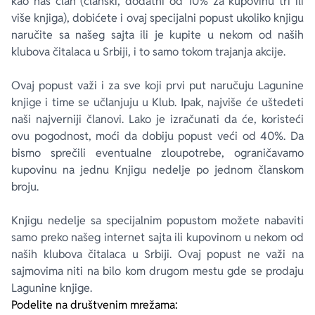
kao naš član (članski, dodatni od 10% za kupovinu tri ili
više knjiga), dobićete i ovaj specijalni popust ukoliko knjigu
naručite sa našeg sajta ili je kupite u nekom od naših
klubova čitalaca u Srbiji, i to samo tokom trajanja akcije.
Ovaj popust važi i za sve koji prvi put naručuju Lagunine
knjige i time se učlanjuju u Klub. Ipak, najviše će uštedeti
naši najverniji članovi. Lako je izračunati da će, koristeći
ovu pogodnost, moći da dobiju popust veći od 40%. Da
bismo sprečili eventualne zloupotrebe, ograničavamo
kupovinu na jednu Knjigu nedelje po jednom članskom
broju.
Knjigu nedelje sa specijalnim popustom možete nabaviti
samo preko našeg internet sajta ili kupovinom u nekom od
naših klubova čitalaca u Srbiji. Ovaj popust ne važi na
sajmovima niti na bilo kom drugom mestu gde se prodaju
Lagunine knjige.
Podelite na društvenim mrežama: