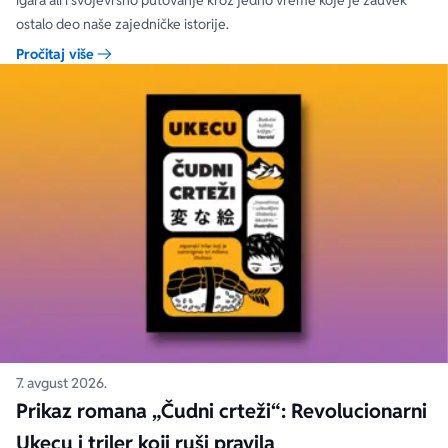
igara ali i svojevrsno putovanje kroz jedno vreme koje je zauvek
ostalo deo naše zajedničke istorije.
Pročitaj više
7. avgust 2026.
Prikaz romana „Čudni crteži“: Revolucionarni
Ukecu i triler koji ruši pravila