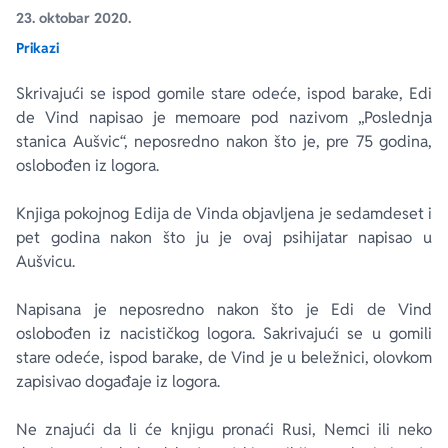
23. oktobar 2020.
Prikazi
Ekranizovane knjige
Poezija
Bojan Ljubenović
Peter Handke
Skrivajući se ispod gomile stare odeće, ispod barake, Edi
Za poklon
Lični razvoj i popularna psihologija
Dejan Tiago-Stanković
Harlan Koben
de Vind napisao je memoare pod nazivom „Poslednja
stanica Aušvic“, neposredno nakon što je, pre 75 godina,
E-knjige
Biografija
Milica Jakovljević Mir-Jam
Elif Šafak
oslobođen iz logora.
Knjiga pokojnog Edija de Vinda objavljena je sedamdeset i
Autori
pet godina nakon što ju je ovaj psihijatar napisao u
Aušvicu.
Napisana je neposredno nakon što je Edi de Vind
oslobođen iz nacističkog logora. Sakrivajući se u gomili
stare odeće, ispod barake, de Vind je u beležnici, olovkom
zapisivao događaje iz logora.
Ne znajući da li će knjigu pronaći Rusi, Nemci ili neko