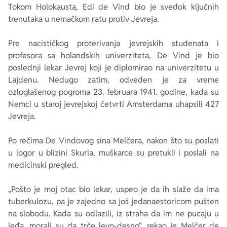
Tokom Holokausta, Edi de Vind bio je svedok ključnih
trenutaka u nemačkom ratu protiv Jevreja.
Pre nacističkog proterivanja jevrejskih studenata i
profesora sa holandskih univerziteta, De Vind je bio
poslednji lekar Jevrej koji je diplomirao na univerzitetu u
Lajdenu. Nedugo zatim, odveden je za vreme
ozloglašenog pogroma 23. februara 1941. godine, kada su
Nemci u staroj jevrejskoj četvrti Amsterdama uhapsili 427
Jevreja.
Po rečima De Vindovog sina Melčera, nakon što su poslati
u logor u blizini Skurla, muškarce su pretukli i poslali na
medicinski pregled.
„Pošto je moj otac bio lekar, uspeo je da ih slaže da ima
tuberkulozu, pa je zajedno sa još jedanaestoricom pušten
na slobodu. Kada su odlazili, iz straha da im ne pucaju u
leđa, morali su da trče levo-desno“, rekao je Melčer de