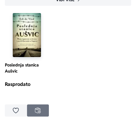
Poslednja stanica
Aušvic
Rasprodato
Dodaj u omiljene
NEDOSTUPNO