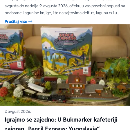
čak 40, 50 i 60%
avgusta do nedelje 9. avgusta 2026, očekuju vas posebni popusti na
odabrane Lagunine knjige, i to na sajtovima delfi.rs, laguna.rs i u
svim Delfi knjižarama.
Pročitaj više
7. avgust 2026.
Igrajmo se zajedno: U Bukmarker kafeteriji
zaigran „Pencil Express: Yugoslavia“