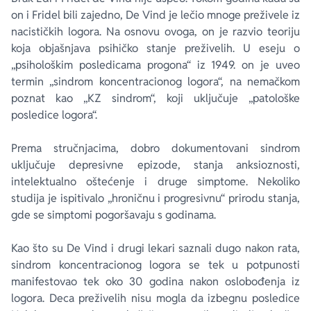
on i Fridel bili zajedno, De Vind je lečio mnoge preživele iz
nacističkih logora. Na osnovu ovoga, on je razvio teoriju
koja objašnjava psihičko stanje preživelih. U eseju o
„psihološkim posledicama progona“ iz 1949. on je uveo
termin „sindrom koncentracionog logora“, na nemačkom
poznat kao „KZ sindrom“, koji uključuje „patološke
posledice logora“.
Prema stručnjacima, dobro dokumentovani sindrom
uključuje depresivne epizode, stanja anksioznosti,
intelektualno oštećenje i druge simptome. Nekoliko
studija je ispitivalo „hroničnu i progresivnu“ prirodu stanja,
gde se simptomi pogoršavaju s godinama.
Kao što su De Vind i drugi lekari saznali dugo nakon rata,
sindrom koncentracionog logora se tek u potpunosti
manifestovao tek oko 30 godina nakon oslobođenja iz
logora. Deca preživelih nisu mogla da izbegnu posledice