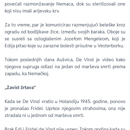
povećali razmonžavanje Nemaca, dok su sterilizovali one
koji nisu imali arijevsku krv.
Za to vreme, par je komunicirao razmenjujući beleške kroz
ogradu od bodljikave žice, između svojih baraka. Oboje su
se susreli sa ozloglašenim Jozefom Mengeleom, koji je
Edija pitao koje su zarazne bolesti prisutne u Vesterborku.
Tokom poslednjih dana Aušvica, De Vind je video kako
njegova supruga odlazi na jedan od marševa smrti prema
zapadu, ka Nemačkoj.
„Zavist žrtava“
Kada se De Vind vratio u Holandiju 1945. godine, ponovo
je pronašao Fridel. Uprkos njegovim strahovima, ona nije
stradala ni u jednom od marševa smrti.
Brak Edi i Fridel de Vind nije uspeo. Tokom godina kada su