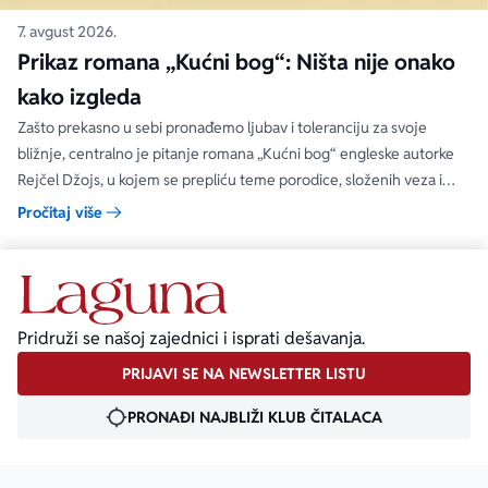
7. avgust 2026.
Prikaz romana „Kućni bog“: Ništa nije onako
kako izgleda
Zašto prekasno u sebi pronađemo ljubav i toleranciju za svoje
bližnje, centralno je pitanje romana „Kućni bog“ engleske autorke
Rejčel Džojs, u kojem se prepliću teme porodice, složenih veza i
umetnosti.
Pročitaj više
Pridruži se našoj zajednici i isprati dešavanja.
PRIJAVI SE NA NEWSLETTER LISTU
PRONAĐI NAJBLIŽI KLUB ČITALACA