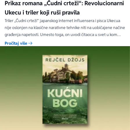
Prikaz romana „Čudni crteži“: Revolucionarni
Ukecu i triler koji ruši pravila
Triler „Čudni crteži“ japanskog internet influensera i pisca Ukecua
nije oslonjen na klasične narativne tehnike niti na uobičajene načine
građenja napetosti. Umesto toga, on uvodi čitaoca u svet u kom
priložene ilustracije govore više od reči, a ono što je nacrtano često
Pročitaj više
nosi dublju istinu od onoga što je izgovoreno.