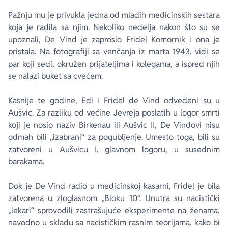
Pažnju mu je privukla jedna od mladih medicinskih sestara
koja je radila sa njim. Nekoliko nedelja nakon što su se
upoznali, De Vind je zaprosio Fridel Komornik i ona je
pristala. Na fotografiji sa venčanja iz marta 1943. vidi se
par koji sedi, okružen prijateljima i kolegama, a ispred njih
se nalazi buket sa cvećem.
Kasnije te godine, Edi i Fridel de Vind odvedeni su u
Aušvic. Za razliku od većine Jevreja poslatih u logor smrti
koji je nosio naziv Birkenau ili Aušvic II, De Vindovi nisu
odmah bili „izabrani“ za pogubljenje. Umesto toga, bili su
zatvoreni u Aušvicu I, glavnom logoru, u susednim
barakama.
Dok je De Vind radio u medicinskoj kasarni, Fridel je bila
zatvorena u zloglasnom „Bloku 10“. Unutra su nacistički
„lekari“ sprovodili zastrašujuće eksperimente na ženama,
navodno u skladu sa nacističkim rasnim teorijama, kako bi