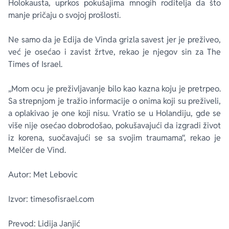
Holokausta, uprkos pokušajima mnogih roditelja da što
manje pričaju o svojoj prošlosti.
Ne samo da je Edija de Vinda grizla savest jer je preživeo,
već je osećao i zavist žrtve, rekao je njegov sin za
The
Times of Israel.
„Mom ocu je preživljavanje bilo kao kazna koju je pretrpeo.
Sa strepnjom je tražio informacije o onima koji su preživeli,
a oplakivao je one koji nisu. Vratio se u Holandiju, gde se
više nije osećao dobrodošao, pokušavajući da izgradi život
iz korena, suočavajući se sa svojim traumama“, rekao je
Melčer de Vind.
Autor: Met Lebovic
Izvor: timesofisrael.com
Prevod: Lidija Janjić