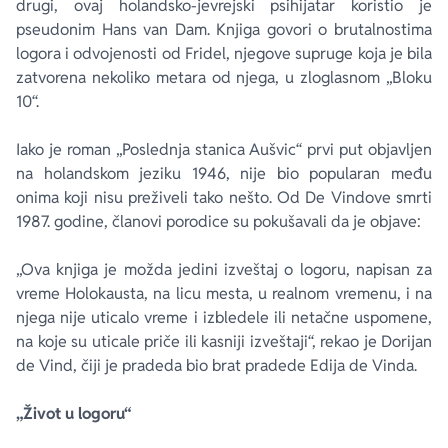
drugi, ovaj holandsko-jevrejski psihijatar koristio je
pseudonim Hans van Dam. Knjiga govori o brutalnostima
logora i odvojenosti od Fridel, njegove supruge koja je bila
zatvorena nekoliko metara od njega, u zloglasnom „Bloku
10“.
Iako je roman „Poslednja stanica Aušvic“ prvi put objavljen
na holandskom jeziku 1946, nije bio popularan među
onima koji nisu preživeli tako nešto. Od De Vindove smrti
1987. godine, članovi porodice su pokušavali da je objave:
„Ova knjiga je možda jedini izveštaj o logoru, napisan za
vreme Holokausta, na licu mesta, u realnom vremenu, i na
njega nije uticalo vreme i izbledele ili netačne uspomene,
na koje su uticale priče ili kasniji izveštaji“, rekao je Dorijan
de Vind, čiji je pradeda bio brat pradede Edija de Vinda.
„Život u logoru“