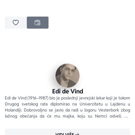
Dodaj u omiljene
NEDOSTUPNO
Edi de Vind
Edi de Vind (1916–1987) bio je poslednji jevrejski lekar koji je tokom 
Drugog svetskog rata diplomirao na Univerzitetu u Lajdenu u 
Holandiji. Dobrovoljno se javio da radi u logoru Vesterbork zbog 
lažnog obećanja da će mu majka, koju su Nemci odveli, biti 
pošteđena deportacije. Tamo se upoznao i venčao sa svojom 
prvom suprugom Fridel.
VIDI VIŠE