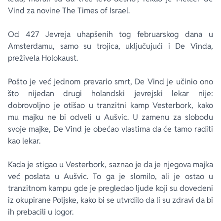
Vind za novine
The Times of Israel
.
Od 427 Jevreja uhapšenih tog februarskog dana u
Amsterdamu, samo su trojica, uključujući i De Vinda,
preživela Holokaust.
Pošto je već jednom prevario smrt, De Vind je učinio ono
što nijedan drugi holandski jevrejski lekar nije:
dobrovoljno je otišao u tranzitni kamp Vesterbork, kako
mu majku ne bi odveli u Aušvic. U zamenu za slobodu
svoje majke, De Vind je obećao vlastima da će tamo raditi
kao lekar.
Kada je stigao u Vesterbork, saznao je da je njegova majka
već poslata u Aušvic. To ga je slomilo, ali je ostao u
tranzitnom kampu gde je pregledao ljude koji su dovedeni
iz okupirane Poljske, kako bi se utvrdilo da li su zdravi da bi
ih prebacili u logor.