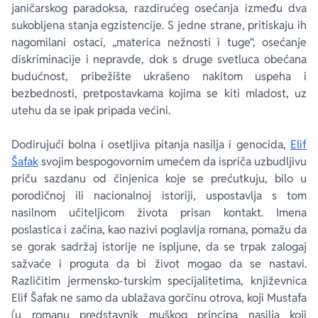
janičarskog paradoksa, razdirućeg osećanja između dva
sukobljena stanja egzistencije. S jedne strane, pritiskaju ih
nagomilani ostaci, „materica nežnosti i tuge“, osećanje
diskriminacije i nepravde, dok s druge svetluca obećana
budućnost, pribežište ukrašeno nakitom uspeha i
bezbednosti, pretpostavkama kojima se kiti mladost, uz
utehu da se ipak pripada većini.
Dodirujući bolna i osetljiva pitanja nasilja i genocida,
Elif
Šafak
svojim bespogovornim umećem da ispriča uzbudljivu
priču sazdanu od činjenica koje se prećutkuju, bilo u
porodičnoj ili nacionalnoj istoriji, uspostavlja s tom
nasilnom učiteljicom života prisan kontakt. Imena
poslastica i začina, kao nazivi poglavlja romana, pomažu da
se gorak sadržaj istorije ne ispljune, da se trpak zalogaj
sažvaće i proguta da bi život mogao da se nastavi.
Različitim jermensko-turskim specijalitetima, književnica
Elif Šafak ne samo da ublažava gorčinu otrova, koji Mustafa
(u romanu predstavnik muškog principa nasilja koji