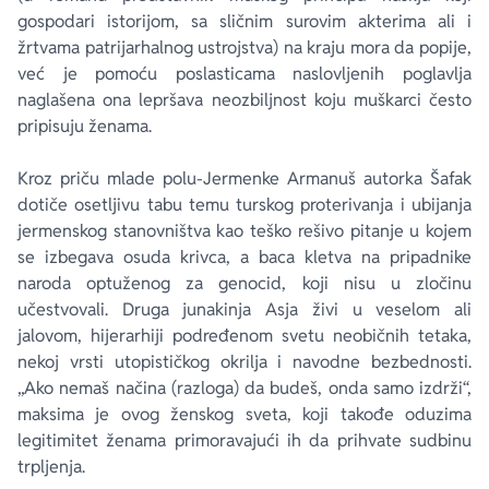
gospodari istorijom, sa sličnim surovim akterima ali i
žrtvama patrijarhalnog ustrojstva) na kraju mora da popije,
već je pomoću poslasticama naslovljenih poglavlja
naglašena ona lepršava neozbiljnost koju muškarci često
pripisuju ženama.
Kroz priču mlade polu-Jermenke Armanuš autorka Šafak
dotiče osetljivu tabu temu turskog proterivanja i ubijanja
jermenskog stanovništva kao teško rešivo pitanje u kojem
se izbegava osuda krivca, a baca kletva na pripadnike
naroda optuženog za genocid, koji nisu u zločinu
učestvovali. Druga junakinja Asja živi u veselom ali
jalovom, hijerarhiji podređenom svetu neobičnih tetaka,
nekoj vrsti utopističkog okrilja i navodne bezbednosti.
„Ako nemaš načina (razloga) da budeš, onda samo izdrži“,
maksima je ovog ženskog sveta, koji takođe oduzima
legitimitet ženama primoravajući ih da prihvate sudbinu
trpljenja.