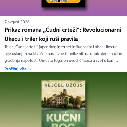
7. avgust 2026.
Prikaz romana „Čudni crteži“: Revolucionarni
Ukecu i triler koji ruši pravila
Triler „Čudni crteži“ japanskog internet influensera i pisca Ukecua
nije oslonjen na klasične narativne tehnike niti na uobičajene načine
građenja napetosti. Umesto toga, on uvodi čitaoca u svet u kom
priložene ilustracije govore više od reči, a ono što je nacrtano često
Pročitaj više
nosi dublju istinu od onoga što je izgovoreno.