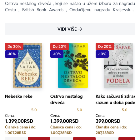
Ostrvo nestalog drveća , koji se našao u užem izboru za nagradu 
Costa , British Book Awards , Ondačijevu nagradu Kraljevskog 
književnog društva i Women’s Prize for Fiction .
VIDI VIŠE
Do 20%
Do 20%
Do 20%
-10%
-10%
-10%
Nebeske reke
Ostrvo nestalog
Kako sačuvati zdrav
drveća
razum u doba podela
Prosecna ocena je 5.0 od 5
Prosecna ocena je 5.0 od 5
Prosecn
5.0
5.0
5.0
Cena:
Cena:
Cena:
1.399,00
RSD
1.399,00
RSD
399,00
RSD
Članska cena i do:
Članska cena i do:
Članska cena i do:
1.007,28
RSD
1.007,28
RSD
287,28
RSD