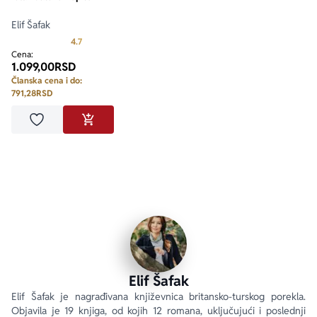
Elif Šafak
Prosecna ocena je 4.7 od 5
4.7
Cena:
1.099,00
RSD
Članska cena i do:
791,28
RSD
Dodaj u omiljene
DODAJ U KORPU
Elif Šafak
Elif Šafak je nagrađivana književnica britansko-turskog porekla. 
Objavila je 19 knjiga, od kojih 12 romana, uključujući i poslednji 