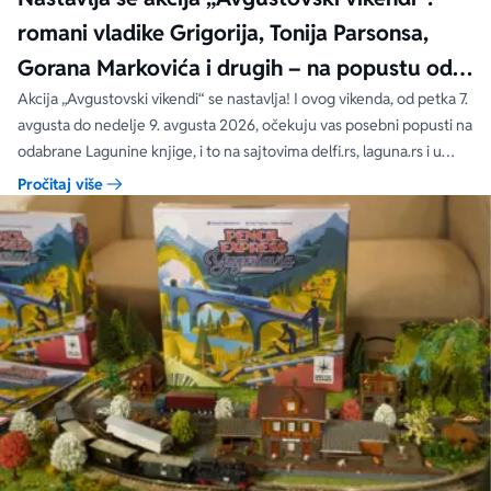
romani vladike Grigorija, Tonija Parsonsa,
Gorana Markovića i drugih – na popustu od
čak 40, 50 i 60%
Akcija „Avgustovski vikendi“ se nastavlja! I ovog vikenda, od petka 7.
avgusta do nedelje 9. avgusta 2026, očekuju vas posebni popusti na
odabrane Lagunine knjige, i to na sajtovima delfi.rs, laguna.rs i u
svim Delfi knjižarama.
Pročitaj više