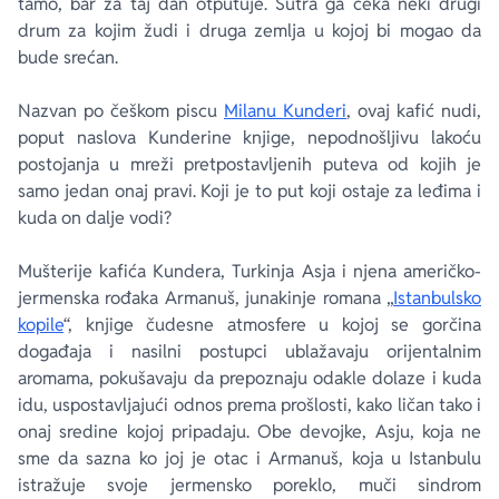
tamo, bar za taj dan otputuje. Sutra ga čeka neki drugi
drum za kojim žudi i druga zemlja u kojoj bi mogao da
bude srećan.
Nazvan po češkom piscu
Milanu Kunderi
, ovaj kafić nudi,
poput naslova Kunderine knjige, nepodnošljivu lakoću
postojanja u mreži pretpostavljenih puteva od kojih je
samo jedan onaj pravi. Koji je to put koji ostaje za leđima i
kuda on dalje vodi?
Mušterije kafića
Kundera
, Turkinja Asja i njena američko-
jermenska rođaka Armanuš, junakinje romana „
Istanbulsko
kopile
“, knjige čudesne atmosfere u kojoj se gorčina
događaja i nasilni postupci ublažavaju orijentalnim
aromama, pokušavaju da prepoznaju odakle dolaze i kuda
idu, uspostavljajući odnos prema prošlosti, kako ličan tako i
onaj sredine kojoj pripadaju. Obe devojke, Asju, koja ne
sme da sazna ko joj je otac i Armanuš, koja u Istanbulu
istražuje svoje jermensko poreklo, muči sindrom