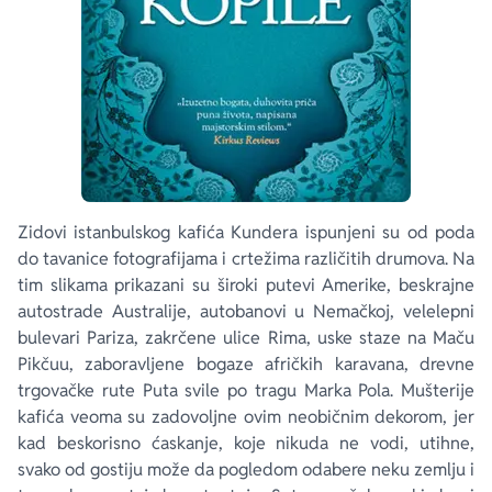
Zidovi istanbulskog kafića
Kundera
ispunjeni su od poda
do tavanice fotografijama i crtežima različitih drumova. Na
tim slikama prikazani su široki putevi Amerike, beskrajne
autostrade Australije, autobanovi u Nemačkoj, velelepni
bulevari Pariza, zakrčene ulice Rima, uske staze na Maču
Pikčuu, zaboravljene bogaze afričkih karavana, drevne
trgovačke rute Puta svile po tragu Marka Pola. Mušterije
kafića veoma su zadovoljne ovim neobičnim dekorom, jer
kad beskorisno ćaskanje, koje nikuda ne vodi, utihne,
svako od gostiju može da pogledom odabere neku zemlju i