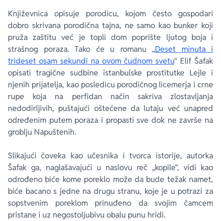
Književnica opisuje porodicu, kojom često gospodari
dobro skrivana porodična tajna, ne samo kao bunker koji
pruža zaštitu već je topli dom poprište ljutog boja i
strašnog poraza. Tako će u romanu „
Deset minuta i
trideset osam sekundi na ovom čudnom svetu
“ Elif Šafak
opisati tragične sudbine istanbulske prostitutke Lejle i
njenih prijatelja, kao posledicu porodičnog licemerja i crne
rupe koja na perfidan način sakriva zlostavljanja
nedodirljivih, puštajući oštećene da lutaju već unapred
određenim putem poraza i propasti sve dok ne završe na
groblju Napuštenih.
Slikajući čoveka kao učesnika i tvorca istorije, autorka
Šafak ga, naglašavajući u naslovu reč „kopile“, vidi kao
odrođeno biće kome poreklo može da bude težak namet,
biće bacano s jedne na drugu stranu, koje je u potrazi za
sopstvenim poreklom prinuđeno da svojim čamcem
pristane i uz negostoljubivu obalu punu hridi.