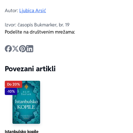
Autor:
Ljubica Arsić
Izvor: časopis Bukmarker, br. 19
Podelite na društvenim mrežama:
Povezani artikli
Do 20%
-10%
Istanbulsko kopile