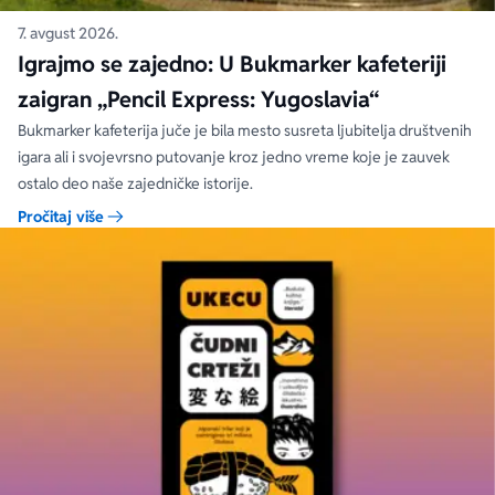
7. avgust 2026.
Igrajmo se zajedno: U Bukmarker kafeteriji
zaigran „Pencil Express: Yugoslavia“
Bukmarker kafeterija juče je bila mesto susreta ljubitelja društvenih
igara ali i svojevrsno putovanje kroz jedno vreme koje je zauvek
ostalo deo naše zajedničke istorije.
Pročitaj više