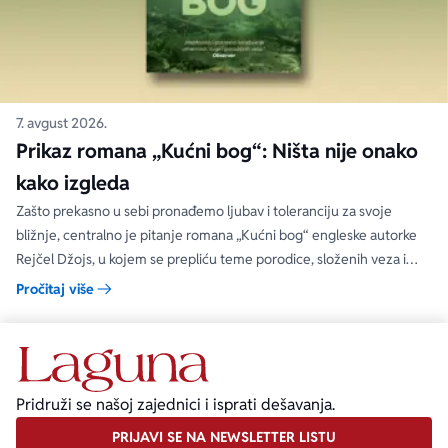
7. avgust 2026.
Prikaz romana „Kućni bog“: Ništa nije onako
kako izgleda
Zašto prekasno u sebi pronađemo ljubav i toleranciju za svoje
bližnje, centralno je pitanje romana „Kućni bog“ engleske autorke
Rejčel Džojs, u kojem se prepliću teme porodice, složenih veza i
umetnosti.
Pročitaj više
Pridruži se našoj zajednici i isprati dešavanja.
PRIJAVI SE NA NEWSLETTER LISTU