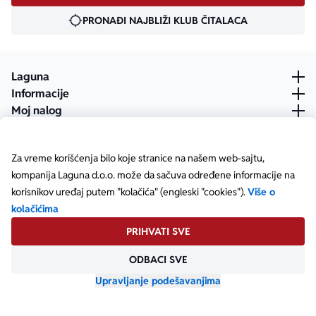
PRONAĐI NAJBLIŽI KLUB ČITALACA
Laguna
Informacije
Moj nalog
Za vreme korišćenja bilo koje stranice na našem web-sajtu,
kompanija Laguna d.o.o. može da sačuva određene informacije na
korisnikov uređaj putem "kolačića" (engleski "cookies").
Više o
kolačićima
PRIHVATI SVE
ODBACI SVE
Posetite našu Facebook stranicu
Posetite našu X stranicu
Posetite našu Instagram stranicu
Posetite naš YouTube
Posetite našu TikTok stranicu
Posetite našu LinkedIn stranicu
Copyright © Laguna d.o.o. Starine Novaka 23, Beograd •
Matični broj: 17414844
Upravljanje podešavanjima
Powered by
oozmi.com