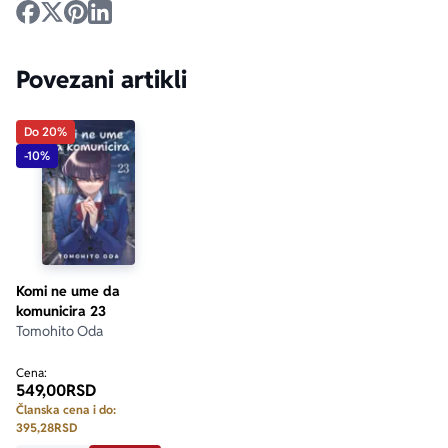
Povezani artikli
Do 20%
-10%
Komi ne ume da
komunicira 23
Tomohito Oda
Cena:
549,00
RSD
Članska cena i do:
395,28
RSD