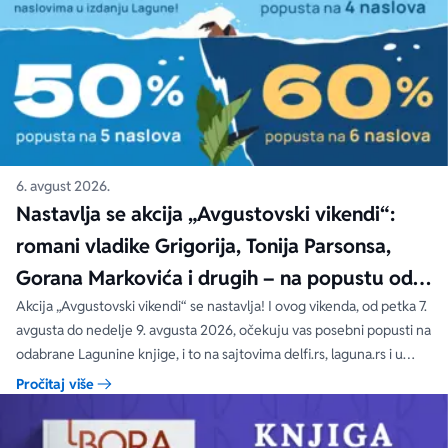
6. avgust 2026.
Nastavlja se akcija „Avgustovski vikendi“:
romani vladike Grigorija, Tonija Parsonsa,
Gorana Markovića i drugih – na popustu od
čak 40, 50 i 60%
Akcija „Avgustovski vikendi“ se nastavlja! I ovog vikenda, od petka 7.
avgusta do nedelje 9. avgusta 2026, očekuju vas posebni popusti na
odabrane Lagunine knjige, i to na sajtovima delfi.rs, laguna.rs i u
svim Delfi knjižarama.
Pročitaj više