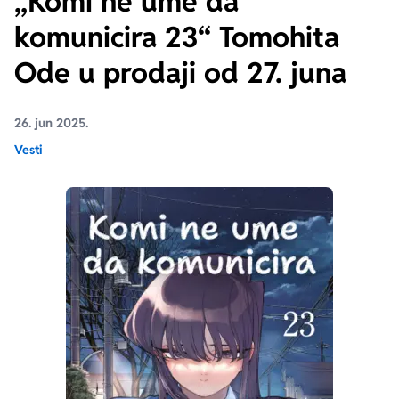
„Komi ne ume da
komunicira 23“ Tomohita
Ekranizovane knjige
Poezija
Bojan Ljubenović
Peter Handke
Ode u prodaji od 27. juna
Za poklon
Lični razvoj i popularna psihologija
Dejan Tiago-Stanković
Harlan Koben
26. jun 2025.
E-knjige
Biografija
Milica Jakovljević Mir-Jam
Elif Šafak
Vesti
Autori