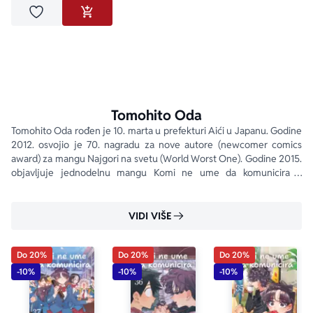
Dodaj u omiljene
DODAJ U KORPU
Tomohito Oda
Tomohito Oda rođen je 10. marta u prefekturi Aići u Japanu. Godine 
2012. osvojio je 70. nagradu za nove autore (newcomer comics 
award) za mangu Najgori na svetu (World Worst One). Godine 2015. 
objavljuje jednodelnu mangu Komi ne ume da komunicira u 
časopisu Weekly Shonen Sunday . Zbog velike popularnosti 
nastavlja serijal od 2016. godine.
VIDI VIŠE
Do 20%
Do 20%
Do 20%
-10%
-10%
-10%