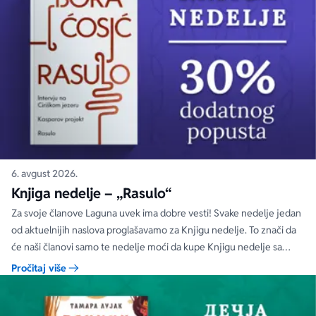
6. avgust 2026.
Knjiga nedelje – „Rasulo“
Za svoje članove Laguna uvek ima dobre vesti! Svake nedelje jedan
od aktuelnijih naslova proglašavamo za Knjigu nedelje. To znači da
će naši članovi samo te nedelje moći da kupe Knjigu nedelje sa
specijalnim DODATNIM popustom od 30%.
Pročitaj više