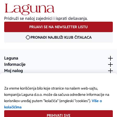
Pridruži se našoj zajednici i isprati dešavanja.
PRIJAVI SE NA NEWSLETTER LISTU
PRONAĐI NAJBLIŽI KLUB ČITALACA
Laguna
Informacije
Moj nalog
Za vreme korišćenja bilo koje stranice na našem web-sajtu,
kompanija Laguna d.o.o. može da sačuva određene informacije na
korisnikov uređaj putem "kolačića" (engleski "cookies").
Više o
kolačićima
PRIHVATI SVE