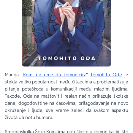
Manga „
Komi ne ume da komunicira
“
Tomohita Ode
je
stekla veliku popularnost među čitaocima a problematizuje
pitanje poteškoća u komunikaciji među mladim ljudima.
Takođe, Oda na maštovit i realan način prikazuje školske
dane, dogodovštine na časovima, prilagođavanje na novo
okruženje i ljude, sve vreme želeći da svakom aspektu
života dâ notu humora.
Srednjoškolka Šoko Komi ima poteškoće u komunikaciji, što