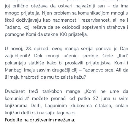
joj prilično otežava da ostvari najvažniji san – da ima
mnogo prijatelja. Njen problem sa komunikacijom mnogi u
školi doživljavaju kao nadmenost i rezervisanost, ali ne i
Tadano, koji rešava da se oslobodi sopstvenih strahova i
pomogne Komi da stekne 100 prijatelja.
U novoj, 23. epizodi ovog manga serijal ponovo je Dan
zaljubljenih! Dok mnogi učenici srednje škole „Itan“
poklanjaju slatkiše kako bi proslavili prijateljstva, Komi i
Manbagi imaju sasvim drugačiji cilj – Tadanovo srce! Ali da
li imaju hrabrosti da mu to zaista kažu?
Dvadeset treći tankobon mange „Komi ne ume da
komunicira“ možete pronaći od petka 27. juna u svim
knjižarama Delfi, Laguninim klubovima čitalaca, onlajn
knjižari delfi.rs i na sajtu laguna.rs.
Podelite na društvenim mrežama: