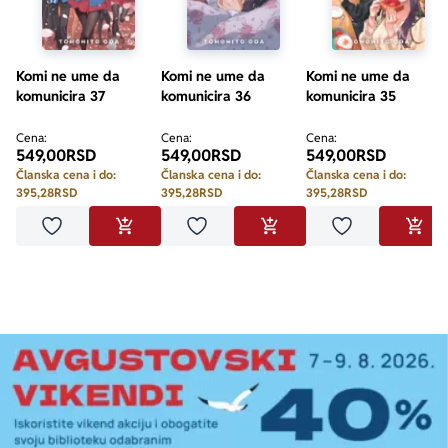
Komi ne ume da
Komi ne ume da
Komi ne ume da
komunicira 37
komunicira 36
komunicira 35
Cena:
Cena:
Cena:
549,00
RSD
549,00
RSD
549,00
RSD
Članska cena i do:
Članska cena i do:
Članska cena i do:
395,28
RSD
395,28
RSD
395,28
RSD
Dodaj u omiljene
Dodaj u omiljene
Dodaj u omilje
DODAJ U KORPU
DODAJ U KORPU
DODA