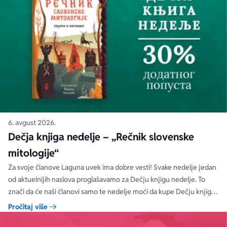
6. avgust 2026.
Dečja knjiga nedelje – „Rečnik slovenske
mitologije“
Za svoje članove Laguna uvek ima dobre vesti! Svake nedelje jedan
od aktuelnijih naslova proglašavamo za Dečju knjigu nedelje. To
znači da će naši članovi samo te nedelje moći da kupe Dečju knjigu
nedelje sa specijalnim DODATNIM popustom od 30%.
Pročitaj više