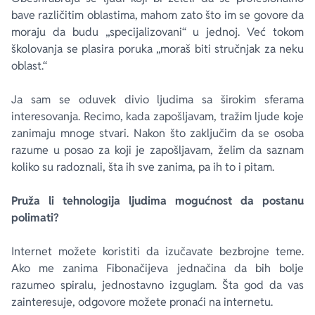
bave različitim oblastima, mahom zato što im se govore da
moraju da budu „specijalizovani“ u jednoj. Već tokom
školovanja se plasira poruka „moraš biti stručnjak za neku
oblast.“
Ja sam se oduvek divio ljudima sa širokim sferama
interesovanja. Recimo, kada zapošljavam, tražim ljude koje
zanimaju mnoge stvari. Nakon što zaključim da se osoba
razume u posao za koji je zapošljavam, želim da saznam
koliko su radoznali, šta ih sve zanima, pa ih to i pitam.
Pruža li tehnologija ljudima mogućnost da postanu
polimati?
Internet možete koristiti da izučavate bezbrojne teme.
Ako me zanima Fibonačijeva jednačina da bih bolje
razumeo spiralu, jednostavno izguglam. Šta god da vas
zainteresuje, odgovore možete pronaći na internetu.