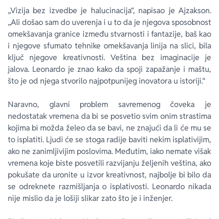
„Vizija bez izvedbe je halucinacija“, napisao je Ajzakson.
„Ali došao sam do uverenja i u to da je njegova sposobnost
omekšavanja granice između stvarnosti i fantazije, baš kao
i njegove sfumato tehnike omekšavanja linija na slici, bila
ključ njegove kreativnosti. Veština bez imaginacije je
jalova. Leonardo je znao kako da spoji zapažanje i maštu,
što je od njega stvorilo najpotpunijeg inovatora u istoriji.“
Naravno, glavni problem savremenog čoveka je
nedostatak vremena da bi se posvetio svim onim strastima
kojima bi možda želeo da se bavi, ne znajući da li će mu se
to isplatiti. Ljudi će se stoga radije baviti nekim isplativijim,
ako ne zanimljivijim poslovima. Međutim, iako nemate višak
vremena koje biste posvetili razvijanju željenih veština, ako
pokušate da uronite u izvor kreativnost, najbolje bi bilo da
se odreknete razmišljanja o isplativosti. Leonardo nikada
nije mislio da je lošiji slikar zato što je i inženjer.