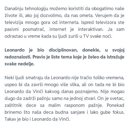
Današnju tehnologiju možemo koristiti da obogatimo naše
živote ili, ako joj dozvolimo, da nas ometa. Verujem da je
televizija mnogo gora od interneta. Ispred televizora ste
pasivni posmatrač, internet je interaktivan. Ja sam
odrastao u vreme kada su ljudi zurili u TV svake noći.
Leonardo je bio disciplinovan, donekle, u svojoj
radoznalosti. Pravio je liste tema koje je želeo da istražuje
svake nedelje.
Neki ljudi smatraju da Leonardo nije traćio toliko vremena,
uspeo bi da završi mnogo više slika, ali on tada ne bi bio
Leonardo da Vinči kakvog danas poznajemo. Nije mogao
dugo da zadrži pažnju samo na jednoj stvari. On je svetac,
zaštitnik dece sa malim rasponom pažnje. Ponekad
brinemo što naša deca budna sanjare i lako gube fokus.
Takav je bio i Leonardo da Vinči.