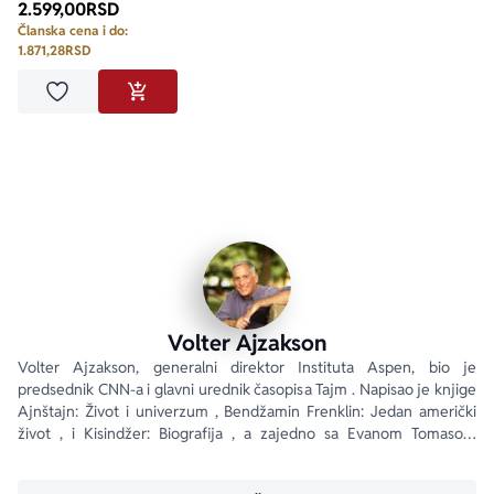
2.599,00
RSD
Članska cena i do:
1.871,28
RSD
Dodaj u omiljene
DODAJ U KORPU
Volter Ajzakson
Volter Ajzakson, generalni direktor Instituta Aspen, bio je 
predsednik CNN-a i glavni urednik časopisa Tajm . Napisao je knjige 
Ajnštajn: Život i univerzum , Bendžamin Frenklin: Jedan američki 
život , i Kisindžer: Biografija , a zajedno sa Evanom Tomasom 
napisao je knjigu Mudraci: Šest prijatelja i svet koji su stvorili .