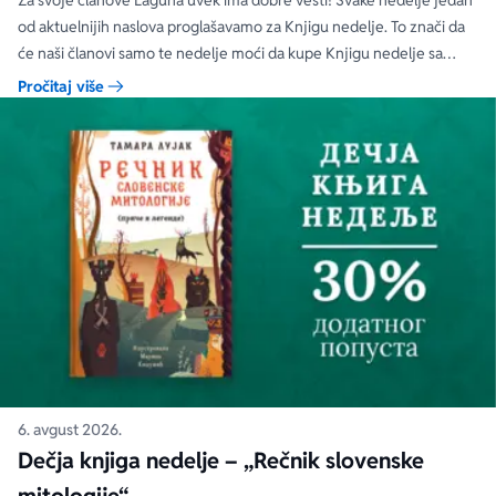
Za svoje članove Laguna uvek ima dobre vesti! Svake nedelje jedan
od aktuelnijih naslova proglašavamo za Knjigu nedelje. To znači da
će naši članovi samo te nedelje moći da kupe Knjigu nedelje sa
specijalnim DODATNIM popustom od 30%.
Pročitaj više
6. avgust 2026.
Dečja knjiga nedelje – „Rečnik slovenske