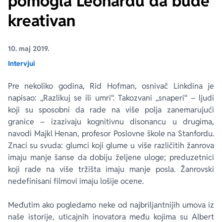
pomogla Leonardu da bude
kreativan
Ekranizovane knjige
Poezija
Bojan Ljubenović
Peter Handke
10. maj 2019.
Za poklon
Lični razvoj i popularna psihologija
Dejan Tiago-Stanković
Harlan Koben
Intervjui
E-knjige
Biografija
Milica Jakovljević Mir-Jam
Elif Šafak
Pre nekoliko godina, Rid Hofman, osnivač Linkdina je
napisao: „Razlikuj se ili umri“. Takozvani „snaperi“ – ljudi
Autori
koji su sposobni da rade na više polja zanemarujući
granice – izazivaju kognitivnu disonancu u drugima,
navodi Majkl Henan, profesor Poslovne škole na Stanfordu.
Znaci su svuda: glumci koji glume u više različitih žanrova
imaju manje šanse da dobiju željene uloge; preduzetnici
koji rade na više tržišta imaju manje posla. Žanrovski
nedefinisani filmovi imaju lošije ocene.
Međutim ako pogledamo neke od najbriljantnijih umova iz
naše istorije, uticajnih inovatora među kojima su Albert