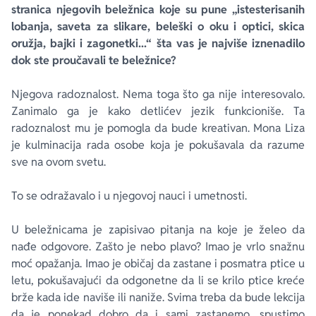
stranica njegovih beležnica koje su pune „istesterisanih
lobanja, saveta za slikare, beleški o oku i optici, skica
oružja, bajki i zagonetki...“ šta vas je najviše iznenadilo
dok ste proučavali te beležnice?
Njegova radoznalost. Nema toga što ga nije interesovalo.
Zanimalo ga je kako detlićev jezik funkcioniše. Ta
radoznalost mu je pomogla da bude kreativan.
Mona Liza
je kulminacija rada osobe koja je pokušavala da razume
sve na ovom svetu.
To se odražavalo i u njegovoj nauci i umetnosti.
U beležnicama je zapisivao pitanja na koje je želeo da
nađe odgovore. Zašto je nebo plavo? Imao je vrlo snažnu
moć opažanja. Imao je običaj da zastane i posmatra ptice u
letu, pokušavajući da odgonetne da li se krilo ptice kreće
brže kada ide naviše ili naniže. Svima treba da bude lekcija
da je ponekad dobro da i sami zastanemo, spustimo