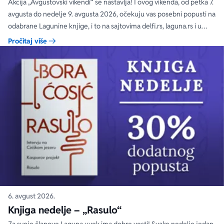
čak 40, 50 i 60%
Akcija „Avgustovski vikendi“ se nastavlja! I ovog vikenda, od petka 7.
avgusta do nedelje 9. avgusta 2026, očekuju vas posebni popusti na
odabrane Lagunine knjige, i to na sajtovima delfi.rs, laguna.rs i u
svim Delfi knjižarama.
Pročitaj više
6. avgust 2026.
Knjiga nedelje – „Rasulo“