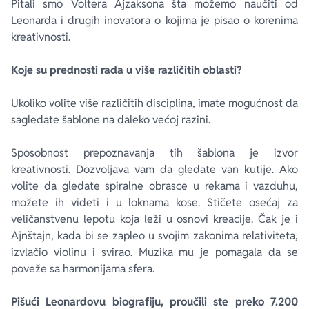
Pitali smo Voltera Ajzaksona šta možemo naučiti od
Leonarda i drugih inovatora o kojima je pisao o korenima
kreativnosti.
Koje su prednosti rada u više različitih oblasti?
Ukoliko volite više različitih disciplina, imate mogućnost da
sagledate šablone na daleko većoj razini.
Sposobnost prepoznavanja tih šablona je izvor
kreativnosti. Dozvoljava vam da gledate van kutije. Ako
volite da gledate spiralne obrasce u rekama i vazduhu,
možete ih videti i u loknama kose. Stičete osećaj za
veličanstvenu lepotu koja leži u osnovi kreacije. Čak je i
Ajnštajn, kada bi se zapleo u svojim zakonima relativiteta,
izvlačio violinu i svirao. Muzika mu je pomagala da se
poveže sa harmonijama sfera.
Pišući Leonardovu biografiju, proučili ste preko 7.200