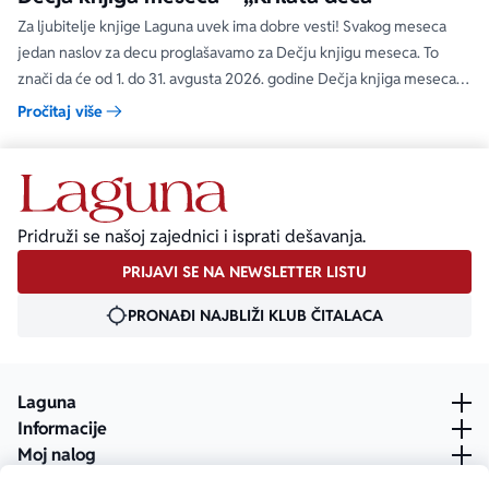
Za ljubitelje knjige Laguna uvek ima dobre vesti! Svakog meseca
jedan naslov za decu proglašavamo za Dečju knjigu meseca. To
znači da će od 1. do 31. avgusta 2026. godine Dečja knjiga meseca
moći da se kupi na specijalnom popustu od 30%. Uz ovaj popust ne
Pročitaj više
važe članski i količinski popust.
Pridruži se našoj zajednici i isprati dešavanja.
PRIJAVI SE NA NEWSLETTER LISTU
PRONAĐI NAJBLIŽI KLUB ČITALACA
Laguna
Informacije
Moj nalog