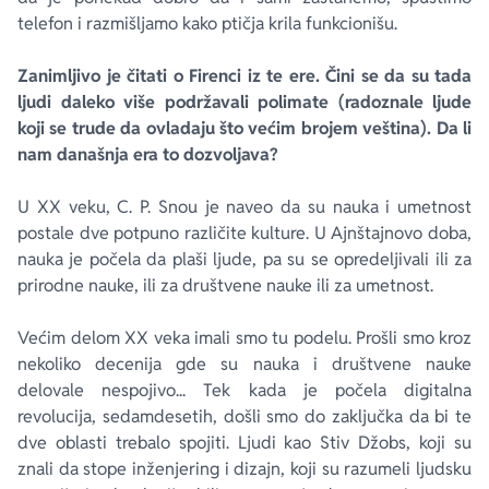
telefon i razmišljamo kako ptičja krila funkcionišu.
Zanimljivo je čitati o Firenci iz te ere. Čini se da su tada
ljudi daleko više podržavali polimate (radoznale ljude
koji se trude da ovladaju što većim brojem veština). Da li
nam današnja era to dozvoljava?
U XX veku, C. P. Snou je naveo da su nauka i umetnost
postale dve potpuno različite kulture. U Ajnštajnovo doba,
nauka je počela da plaši ljude, pa su se opredeljivali ili za
prirodne nauke, ili za društvene nauke ili za umetnost.
Većim delom XX veka imali smo tu podelu. Prošli smo kroz
nekoliko decenija gde su nauka i društvene nauke
delovale nespojivo... Tek kada je počela digitalna
revolucija, sedamdesetih, došli smo do zaključka da bi te
dve oblasti trebalo spojiti. Ljudi kao Stiv Džobs, koji su
znali da stope inženjering i dizajn, koji su razumeli ljudsku