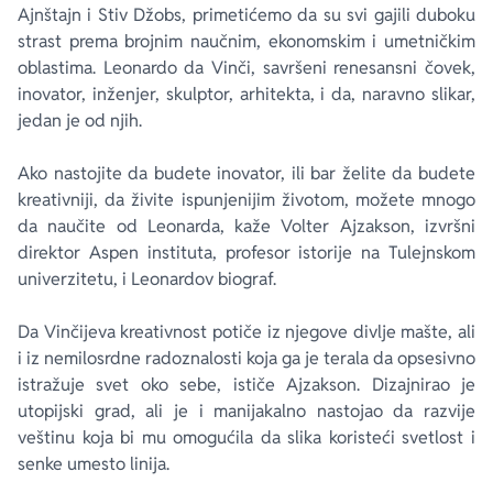
Ajnštajn i Stiv Džobs, primetićemo da su svi gajili duboku
strast prema brojnim naučnim, ekonomskim i umetničkim
oblastima. Leonardo da Vinči, savršeni renesansni čovek,
inovator, inženjer, skulptor, arhitekta, i da, naravno slikar,
jedan je od njih.
Ako nastojite da budete inovator, ili bar želite da budete
kreativniji, da živite ispunjenijim životom, možete mnogo
da naučite od Leonarda, kaže Volter Ajzakson, izvršni
direktor Aspen instituta, profesor istorije na Tulejnskom
univerzitetu, i Leonardov biograf.
Da Vinčijeva kreativnost potiče iz njegove divlje mašte, ali
i iz nemilosrdne radoznalosti koja ga je terala da opsesivno
istražuje svet oko sebe, ističe Ajzakson. Dizajnirao je
utopijski grad, ali je i manijakalno nastojao da razvije
veštinu koja bi mu omogućila da slika koristeći svetlost i
senke umesto linija.