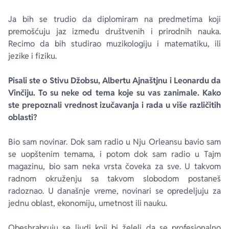
Ja bih se trudio da diplomiram na predmetima koji
premošćuju jaz između društvenih i prirodnih nauka.
Recimo da bih studirao muzikologiju i matematiku, ili
jezike i fiziku.
Pisali ste o Stivu Džobsu, Albertu Ajnaštjnu i Leonardu da
Vinčiju. To su neke od tema koje su vas zanimale. Kako
ste prepoznali vrednost izučavanja i rada u više različitih
oblasti?
Bio sam novinar. Dok sam radio u Nju Orleansu bavio sam
se uopštenim temama, i potom dok sam radio u
Tajm
magazinu, bio sam neka vrsta čoveka za sve. U takvom
radnom okruženju sa takvom slobodom postaneš
radoznao. U današnje vreme, novinari se opredeljuju za
jednu oblast, ekonomiju, umetnost ili nauku.
Obeshrabruju se ljudi koji bi želeli da se profesionalno