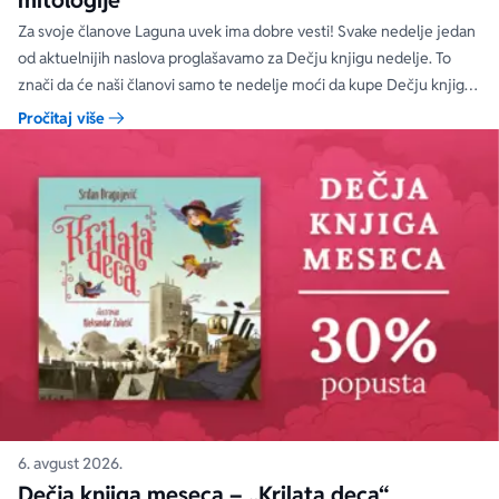
mitologije“
Za svoje članove Laguna uvek ima dobre vesti! Svake nedelje jedan
od aktuelnijih naslova proglašavamo za Dečju knjigu nedelje. To
znači da će naši članovi samo te nedelje moći da kupe Dečju knjigu
nedelje sa specijalnim DODATNIM popustom od 30%.
Pročitaj više
6. avgust 2026.
Dečja knjiga meseca – „Krilata deca“