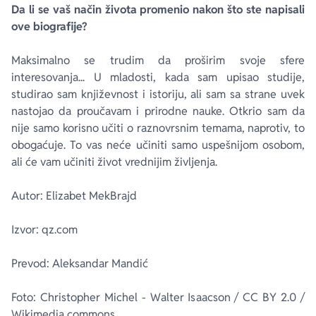
Da li se vaš način života promenio nakon što ste napisali
ove biografije?
Maksimalno se trudim da proširim svoje sfere
interesovanja... U mladosti, kada sam upisao studije,
studirao sam književnost i istoriju, ali sam sa strane uvek
nastojao da proučavam i prirodne nauke. Otkrio sam da
nije samo korisno učiti o raznovrsnim temama, naprotiv, to
obogaćuje. To vas neće učiniti samo uspešnijom osobom,
ali će vam učiniti život vrednijim življenja.
Autor: Elizabet MekBrajd
Izvor: qz.com
Prevod: Aleksandar Mandić
Foto: Christopher Michel - Walter Isaacson / CC BY 2.0 /
Wikimedia commons