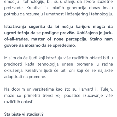
emociju i tehnologiju, bili su u stanju da stvore izuzetne
proizvode. Kreativci iz mlađih generacija danas imaju
potrebu da razumeju i umetnost i inženjering i tehnologiju.
Istraživanja sugerišu da bi nečiju karijeru mogla da
ugrozi težnja da se postigne previše. Uobičajena je
jack-
of-all-trades, master of none
percepcija. Stalno nam
govore da moramo da se opredelimo.
Mislim da će ljudi koji istražuju više različitih oblasti biti u
prednosti kada tehnologija unese promene u radna
okruženja. Kreativni ljudi će biti oni koji će se najlakše
adaptirati na promene.
Na dobrim univerzitetima kao što su Harvard ili Tulejn,
može se primetiti trend koji podstiče izučavanje više
različitih oblasti.
Šta biste vi studirali?