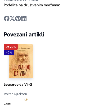
Podelite na društvenim mrežama:
Povezani artikli
Do 20%
-10%
Leonardo da Vinči
Volter Ajzakson
Prosecna ocena je 4.9 od 5
4.9
Cena: