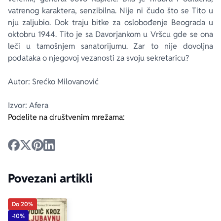
vatrenog karaktera, senzibilna. Nije ni čudo što se Tito u
nju zaljubio. Dok traju bitke za oslobođenje Beograda u
oktobru 1944. Tito je sa Davorjankom u Vršcu gde se ona
leči u tamošnjem sanatorijumu. Zar to nije dovoljna
podataka o njegovoj vezanosti za svoju sekretaricu?
Autor: Srećko Milovanović
Izvor: Afera
Podelite na društvenim mrežama:
Povezani artikli
Do 20%
-10%