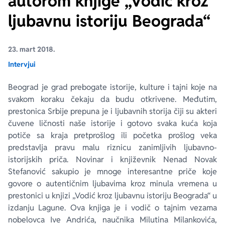
autorom knjige „Vodič kroz
ljubavnu istoriju Beograda“
Ekranizovane knjige
Poezija
Bojan Ljubenović
Peter Handke
23. mart 2018.
Za poklon
Lični razvoj i popularna psihologija
Dejan Tiago-Stanković
Harlan Koben
Intervjui
E-knjige
Biografija
Milica Jakovljević Mir-Jam
Elif Šafak
Beograd je grad prebogate istorije, kulture i tajni koje na
svakom koraku čekaju da budu otkrivene. Međutim,
Autori
prestonica Srbije prepuna je i ljubavnih storija čiji su akteri
čuvene ličnosti naše istorije i gotovo svaka kuća koja
potiče sa kraja pretprošlog ili početka prošlog veka
predstavlja pravu malu riznicu zanimljivih ljubavno-
istorijskih priča. Novinar i književnik Nenad Novak
Stefanović sakupio je mnoge interesantne priče koje
govore o autentičnim ljubavima kroz minula vremena u
prestonici u knjizi „Vodić kroz ljubavnu istoriju Beograda“ u
izdanju Lagune. Ova knjiga je i vodič o tajnim vezama
nobelovca Ive Andrića, naučnika Milutina Milankovića,