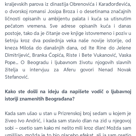
kraljevskih parova iz dinastija Obrenovića i Karađorđevića,
o dvorskoj romansi Josipa Broza i o desetinama značajnih
ličnosti opisanih u ambijentu palata i kuća sa utisnutim
pečatom vremena. Sve adrese opisanih kuća i danas
postoje, tako da je čitanje ove knjige istovremeno i poziv u
šetnju kroz dva poslednja veka naše novije istorije, od
kneza Miloša do današnjih dana, od Ite Rine do Jelene
Dimitrijević, Branka Ćopića, Riste i Bete Vukanović, Vaska
Pope... O Beogradu i ljubavnom životu njogovih slavnih
žitelja u intervjuu za Aferu govori Nenad Novak
Stefanović.
Kako ste došli na ideju da napišete vodič o ljubavnoj
istoriji znamenitih Beograđana?
Kada sam ušao u stan u Prizrenskoj broj sedam u kojem je
živeo Ivo Andrić, i kada sam stavio dlan na zid u njegovoj
sobi – osetio sam kako mi nešto mili kroz dlan! Možda sam
umišljao, možda je to bio placebo efekat, ali ja sam osetio