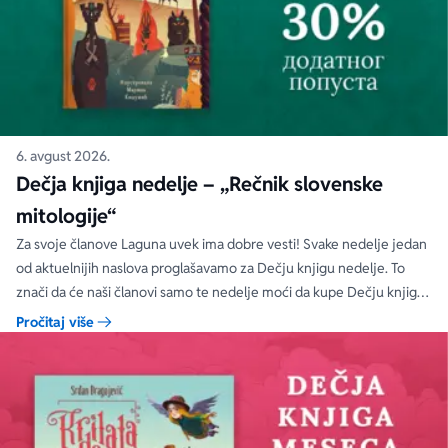
6. avgust 2026.
Dečja knjiga nedelje – „Rečnik slovenske
mitologije“
Za svoje članove Laguna uvek ima dobre vesti! Svake nedelje jedan
od aktuelnijih naslova proglašavamo za Dečju knjigu nedelje. To
znači da će naši članovi samo te nedelje moći da kupe Dečju knjigu
nedelje sa specijalnim DODATNIM popustom od 30%.
Pročitaj više