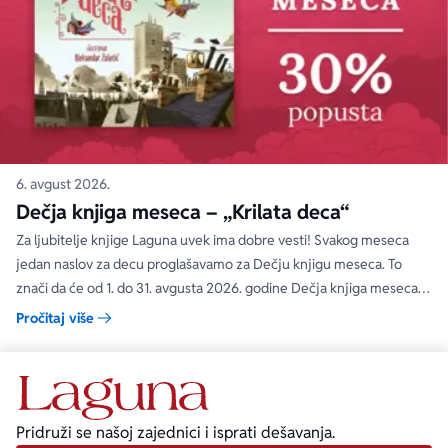
6. avgust 2026.
Dečja knjiga meseca – „Krilata deca“
Za ljubitelje knjige Laguna uvek ima dobre vesti! Svakog meseca
jedan naslov za decu proglašavamo za Dečju knjigu meseca. To
znači da će od 1. do 31. avgusta 2026. godine Dečja knjiga meseca
moći da se kupi na specijalnom popustu od 30%. Uz ovaj popust ne
Pročitaj više
važe članski i količinski popust.
Pridruži se našoj zajednici i isprati dešavanja.