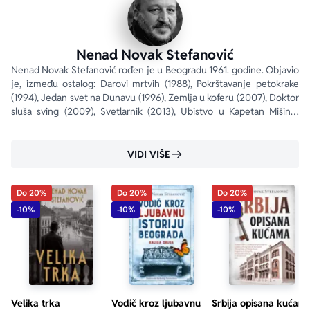
Nenad Novak Stefanović
Nenad Novak Stefanović rođen je u Beogradu 1961. godine. Objavio 
je, između ostalog: Darovi mrtvih (1988), Pokrštavanje petokrake 
(1994), Jedan svet na Dunavu (1996), Zemlja u koferu (2007), Doktor 
sluša sving (2009), Svetlarnik (2013), Ubistvo u Kapetan Mišinoj 
(2016), Vodič kroz ljubavnu...
VIDI VIŠE
Do 20%
Do 20%
Do 20%
-10%
-10%
-10%
Velika trka
Vodič kroz ljubavnu
Srbija opisana kućam