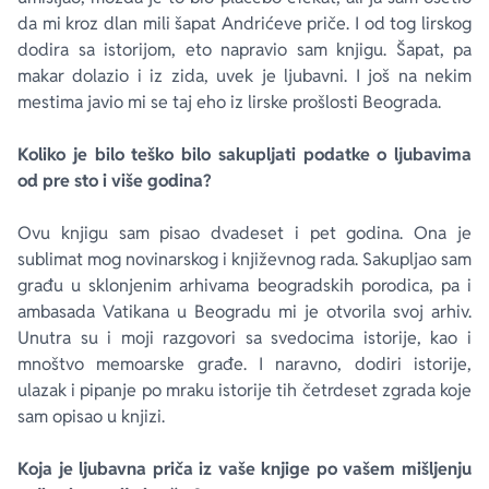
da mi kroz dlan mili šapat Andrićeve priče. I od tog lirskog
dodira sa istorijom, eto napravio sam knjigu. Šapat, pa
makar dolazio i iz zida, uvek je ljubavni. I još na nekim
mestima javio mi se taj eho iz lirske prošlosti Beograda.
Koliko je bilo teško bilo sakupljati podatke o ljubavima
od pre sto i više godina?
Ovu knjigu sam pisao dvadeset i pet godina. Ona je
sublimat mog novinarskog i književnog rada. Sakupljao sam
građu u sklonjenim arhivama beogradskih porodica, pa i
ambasada Vatikana u Beogradu mi je otvorila svoj arhiv.
Unutra su i moji razgovori sa svedocima istorije, kao i
mnoštvo memoarske građe. I naravno, dodiri istorije,
ulazak i pipanje po mraku istorije tih četrdeset zgrada koje
sam opisao u knjizi.
Koja je ljubavna priča iz vaše knjige po vašem mišljenju