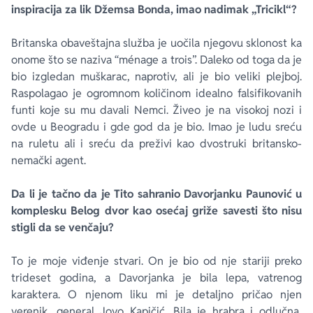
inspiracija za lik Džemsa Bonda, imao nadimak „Tricikl“?
Britanska obaveštajna služba je uočila njegovu sklonost ka
onome što se naziva “
ménage a trois
”. Daleko od toga da je
bio izgledan muškarac, naprotiv, ali je bio veliki plejboj.
Raspolagao je ogromnom količinom idealno falsifikovanih
funti koje su mu davali Nemci. Živeo je na visokoj nozi i
ovde u Beogradu i gde god da je bio. Imao je ludu sreću
na ruletu ali i sreću da preživi kao dvostruki britansko-
nemački agent.
Da li je tačno da je Tito sahranio Davorjanku Paunović u
komplesku Belog dvor kao osećaj griže savesti što nisu
stigli da se venčaju?
To je moje viđenje stvari. On je bio od nje stariji preko
trideset godina, a Davorjanka je bila lepa, vatrenog
karaktera. O njenom liku mi je detaljno pričao njen
verenik, general Jovo Kapičić. Bila je hrabra i odlučna,