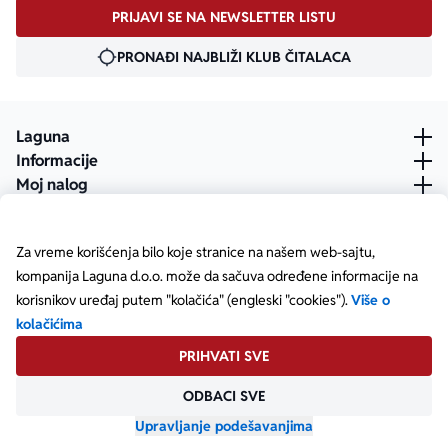
PRIJAVI SE NA NEWSLETTER LISTU
PRONAĐI NAJBLIŽI KLUB ČITALACA
Laguna
Informacije
Moj nalog
Za vreme korišćenja bilo koje stranice na našem web-sajtu,
kompanija Laguna d.o.o. može da sačuva određene informacije na
korisnikov uređaj putem "kolačića" (engleski "cookies").
Više o
kolačićima
PRIHVATI SVE
ODBACI SVE
Posetite našu Facebook stranicu
Posetite našu X stranicu
Posetite našu Instagram stranicu
Posetite naš YouTube
Posetite našu TikTok stranicu
Posetite našu LinkedIn stranicu
Copyright © Laguna d.o.o. Starine Novaka 23, Beograd •
Matični broj: 17414844
Upravljanje podešavanjima