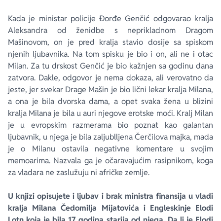
Kada je ministar policije Đorđe Genčić odgovarao kralja
Aleksandra od ženidbe s neprikladnom Dragom
Mašinovom, on je pred kralja stavio dosije sa spiskom
njenih ljubavnika. Na tom spisku je bio i on, ali ne i otac
Milan. Za tu drskost Genčić je bio kažnjen sa godinu dana
zatvora. Dakle, odgovor je nema dokaza, ali verovatno da
jeste, jer svekar Drage Mašin je bio lični lekar kralja Milana,
a ona je bila dvorska dama, a opet svaka žena u blizini
kralja Milana je bila u auri njegove erotske moći. Kralj Milan
je u evropskim razmerama bio poznat kao galantan
ljubavnik, u njega je bila zaljublljena Čerčilova majka, mada
je o Milanu ostavila negativne komentare u svojim
memoarima. Nazvala ga je očaravajućim rasipnikom, koga
za vladara ne zaslužuju ni afričke zemlje.
U knjizi opisujete i ljubav i brak ministra finansija u vladi
kralja Milana Čedomilja Mijatovića i Engleskinje Elodi
Lotn koja je bila 17 godina starija od njega. Da li je Elodi