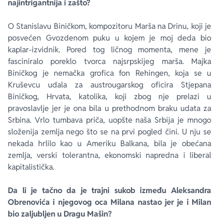
najintrigantnija i zašto?
O Stanislavu Biničkom, kompozitoru Marša na Drinu, koji je
posvećen Gvozdenom puku u kojem je moj deda bio
kaplar-izvidnik. Pored tog ličnog momenta, mene je
fasciniralo poreklo tvorca najsrpskijeg marša. Majka
Biničkog je nemačka grofica fon Rehingen, koja se u
Kruševcu udala za austrougarskog oficira Stjepana
Biničkog, Hrvata, katolika, koji zbog nje prelazi u
pravoslavlje jer je ona bila u prethodnom braku udata za
Srbina. Vrlo tumbava priča, uopšte naša Srbija je mnogo
složenija zemlja nego što se na prvi pogled čini. U nju se
nekada hrlilo kao u Ameriku Balkana, bila je obećana
zemlja, verski tolerantna, ekonomski napredna i liberal
kapitalistička.
Da li je tačno da je trajni sukob između Aleksandra
Obrenovića i njegovog oca Milana nastao jer je i Milan
bio zaljubljen u Dragu Mašin?