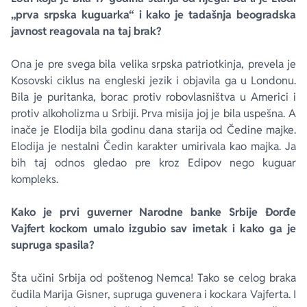
„prva srpska kuguarka“ i kako je tadašnja beogradska
javnost reagovala na taj brak?
Ona je pre svega bila velika srpska patriotkinja, prevela je
Kosovski ciklus na engleski jezik i objavila ga u Londonu.
Bila je puritanka, borac protiv robovlasništva u Americi i
protiv alkoholizma u Srbiji. Prva misija joj je bila uspešna. A
inače je Elodija bila godinu dana starija od Čedine majke.
Elodija je nestalni Čedin karakter umirivala kao majka. Ja
bih taj odnos gledao pre kroz Edipov nego kuguar
kompleks.
Kako je prvi guverner Narodne banke Srbije Đorđe
Vajfert kockom umalo izgubio sav imetak i kako ga je
supruga spasila?
Šta učini Srbija od poštenog Nemca! Tako se celog braka
čudila Marija Gisner, supruga guvenera i kockara Vajferta. I