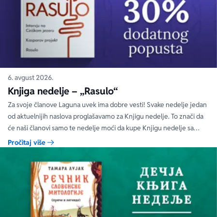
6. avgust 2026.
Knjiga nedelje – „Rasulo“
Za svoje članove Laguna uvek ima dobre vesti! Svake nedelje jedan
od aktuelnijih naslova proglašavamo za Knjigu nedelje. To znači da
će naši članovi samo te nedelje moći da kupe Knjigu nedelje sa
specijalnim DODATNIM popustom od 30%.
Pročitaj više