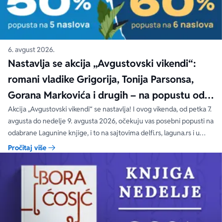
6. avgust 2026.
Nastavlja se akcija „Avgustovski vikendi“:
romani vladike Grigorija, Tonija Parsonsa,
Gorana Markovića i drugih – na popustu od
čak 40, 50 i 60%
Akcija „Avgustovski vikendi“ se nastavlja! I ovog vikenda, od petka 7.
avgusta do nedelje 9. avgusta 2026, očekuju vas posebni popusti na
odabrane Lagunine knjige, i to na sajtovima delfi.rs, laguna.rs i u
svim Delfi knjižarama.
Pročitaj više