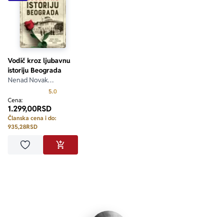
Vodič kroz ljubavnu
istoriju Beograda
Nenad Novak
Stefanović
Prosecna ocena je 5.0 od 5
5.0
Cena:
1.299,00
RSD
Članska cena i do:
935,28
RSD
Dodaj u omiljene
DODAJ U KORPU