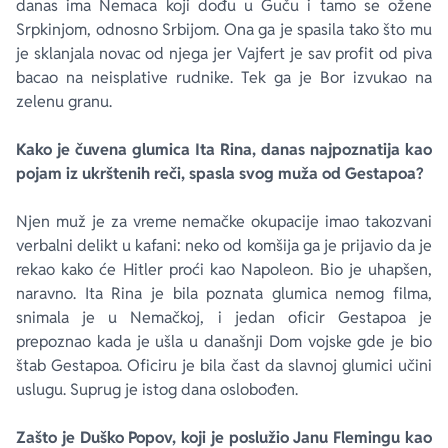
danas ima Nemaca koji dođu u Guču i tamo se ožene
Srpkinjom, odnosno Srbijom. Ona ga je spasila tako što mu
je sklanjala novac od njega jer Vajfert je sav profit od piva
bacao na neisplative rudnike. Tek ga je Bor izvukao na
zelenu granu.
Kako je čuvena glumica Ita Rina, danas najpoznatija kao
pojam iz ukrštenih reči, spasla svog muža od Gestapoa?
Njen muž je za vreme nemačke okupacije imao takozvani
verbalni delikt u kafani: neko od komšija ga je prijavio da je
rekao kako će Hitler proći kao Napoleon. Bio je uhapšen,
naravno. Ita Rina je bila poznata glumica nemog filma,
snimala je u Nemačkoj, i jedan oficir Gestapoa je
prepoznao kada je ušla u današnji Dom vojske gde je bio
štab Gestapoa. Oficiru je bila čast da slavnoj glumici učini
uslugu. Suprug je istog dana oslobođen.
Zašto je Duško Popov, koji je poslužio Janu Flemingu kao