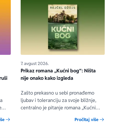
7. avgust 2026.
Prikaz romana „Kućni bog“: Ništa
ruši
nije onako kako izgleda
Zašto prekasno u sebi pronađemo
ua
ljubav i toleranciju za svoje bližnje,
e
centralno je pitanje romana „Kućni
bog“ engleske autorke Rejčel Džojs, u
iše
Pročitaj više
 on
kojem se prepliću teme porodice,
ene
složenih veza i umetnosti.
ono