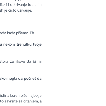
 i i otkrivanje idealnih
h je čisto uživanje.
onda kada pišemo. Eh.
o u nekom trenutku tvoje
stora za likove da bi mi
i lako mogla da počneš da
ristina Loren piše najbolje
o završite sa čitanjem, a