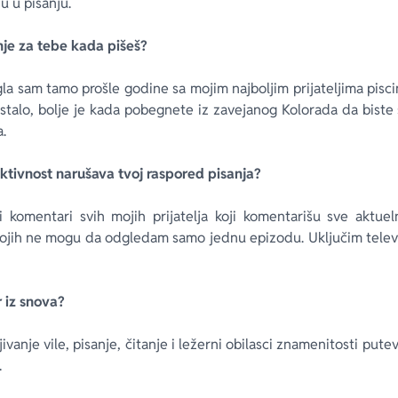
u u pisanju.
nje za tebe kada pišeš?
a sam tamo prošle godine sa mojim najboljim prijateljima pisc
 ostalo, bolje je kada pobegnete iz zavejanog Kolorada da biste 
a.
 aktivnost narušava tvoj raspored pisanja?
i komentari svih mojih prijatelja koji komentarišu sve aktue
kojih ne mogu da odgledam samo jednu epizodu. Uključim televi
 iz snova?
mljivanje vile, pisanje, čitanje i ležerni obilasci znamenitosti pu
…