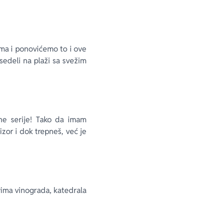
ima i ponovićemo to i ove
sedeli na plaži sa svežim
lne serije! Tako da imam
zor i dok trepneš, već je
tevima vinograda, katedrala