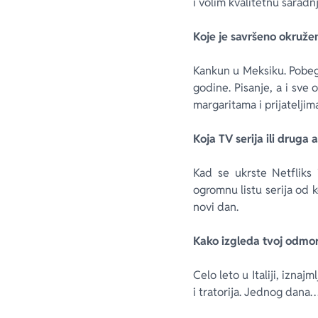
i volim kvalitetnu saradnj
Koje je savršeno okruže
Kankun u Meksiku. Pobegl
godine. Pisanje, a i sve
margaritama i prijateljim
Koja TV serija ili druga
Kad se ukrste Netfliks 
ogromnu listu serija od 
novi dan.
Kako izgleda tvoj odmor
Celo leto u Italiji, iznaj
i tratorija. Jednog dana