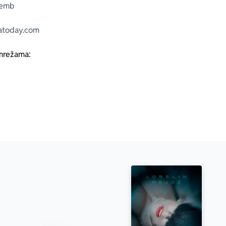
Lemb
satoday.com
mrežama: