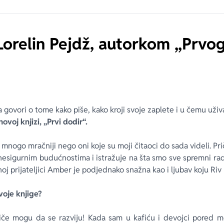
 Lorelin Pejdž, autorkom „Prvo
govori o tome kako piše, kako kroji svoje zaplete i u čemu uživ
ovoj knjizi, „Prvi dodir“.
li mnogo mračniji nego oni koje su moji čitaoci do sada videli. Prič
nesigurnim budućnostima i istražuje na šta smo sve spremni radi
oj prijateljici Amber je podjednako snažna kao i ljubav koju Riv
voje knjige?
iče mogu da se razviju! Kada sam u kafiću i devojci pored 