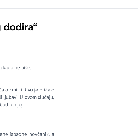
g dodira“
a kada ne piše.
a o Emili i Rivu je priča o
 ljubavi. U ovom slučaju,
 budi u njoj.
mene ispadne novčanik, a