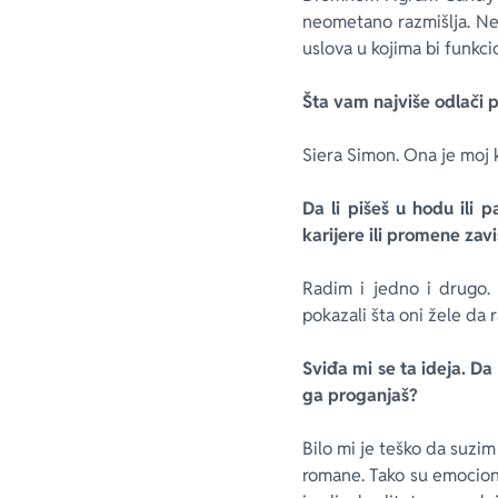
neometano razmišlja. Ne
uslova u kojima bi funkci
Šta vam najviše odlači 
Siera Simon. Ona je moj 
Da li pišeš u hodu ili 
karijere ili promene zav
Radim i jedno i drugo. 
pokazali šta oni žele da r
Sviđa mi se ta ideja. Da
ga proganjaš?
Bilo mi je teško da suzim 
romane. Tako su emociona