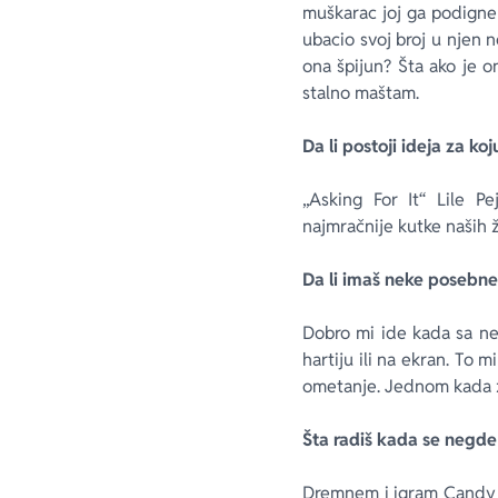
muškarac joj ga podigne 
ubacio svoj broj u njen 
ona špijun? Šta ako je 
stalno maštam.
Da li postoji ideja za ko
„Asking For It“ Lile P
najmračnije kutke naših ž
Da li imaš neke posebne 
Dobro mi ide kada sa n
hartiju ili na ekran. To
ometanje. Jednom kada z
Šta radiš kada se negde
Dremnem i igram
Candy