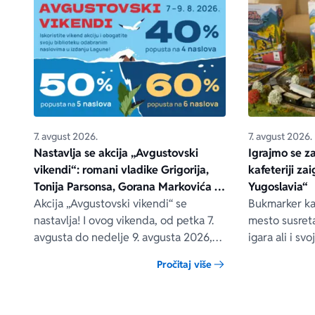
7. avgust 2026.
7. avgust 2026.
Nastavlja se akcija „Avgustovski
Igrajmo se z
vikendi“: romani vladike Grigorija,
kafeteriji za
Tonija Parsonsa, Gorana Markovića i
Yugoslavia“
drugih – na popustu od čak 40, 50 i
Akcija „Avgustovski vikendi“ se
Bukmarker kaf
60%
nastavlja! I ovog vikenda, od petka 7.
mesto susreta
avgusta do nedelje 9. avgusta 2026,
igara ali i s
očekuju vas posebni popusti na
jedno vreme 
Pročitaj više
odabrane Lagunine knjige, i to na
naše zajedničk
sajtovima delfi.rs, laguna.rs i u svim
Delfi knjižarama.