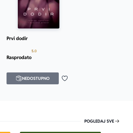
Prvi dodir
 od 5
Prosecna ocena je 5.0 od 5
5.0
Rasprodato
NEDOSTUPNO
j u omiljene
Dodaj u omiljene
POGLEDAJ SVE