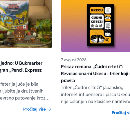
7. avgust 2026.
ajedno: U Bukmarker
Prikaz romana „Čudni crteži“:
igran „Pencil Express:
Revolucionarni Ukecu i triler koji 
pravila
eterija juče je bila
Triler „Čudni crteži“ japanskog
 ljubitelja društvenih
internet influensera i pisca Ukec
vojevrsno putovanje kroz
nije oslonjen na klasične narativn
koje je zauvek ostalo deo
tehnike niti na uobičajene načine
Pročitaj više
e istorije.
Pročitaj v
građenja napetosti. Umesto toga,
uvodi čitaoca u svet u kom prilož
ilustracije govore više od reči, a 