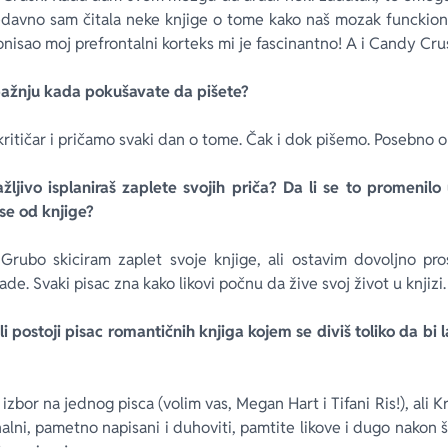
davno sam čitala neke knjige o tome kako naš mozak funckioniše
onisao moj prefrontalni korteks mi je fascinantno! A i Candy Crus
pažnju kada pokušavate da pišete?
kritičar i pričamo svaki dan o tome. Čak i dok pišemo. Posebno 
pažljivo isplaniraš zaplete svojih priča? Da li se to promenil
ise od knjige?
Grubo skiciram zaplet svoje knjige, ali ostavim dovoljno pro
ade. Svaki pisac zna kako likovi počnu da žive svoj život u knjizi.
 li postoji pisac romantičnih knjiga kojem se diviš toliko da b
izbor na jednog pisca (volim vas, Megan Hart i Tifani Ris!), ali K
lni, pametno napisani i duhoviti, pamtite likove i dugo nakon št