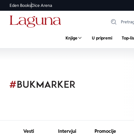
Eden Books
Dice Arena
Knjige
U pripremi
Top-li
Vesti
Intervjui
Promocije