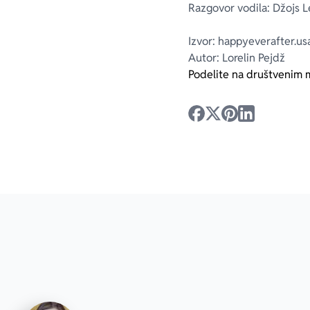
Razgovor vodila: Džojs 
Izvor: happyeverafter.u
Autor: Lorelin Pejdž
Podelite na društvenim 