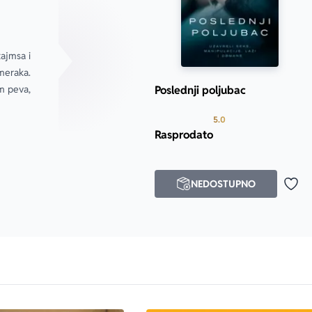
ajmsa i 
eraka. 
m peva, 
Poslednji poljubac
Prosecna ocena je 5.0
5.0
Rasprodato
NEDOSTUPNO
Doda