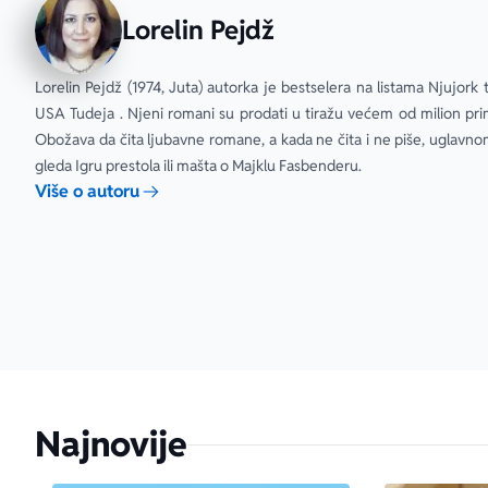
Lorelin Pejdž
Lorelin Pejdž (1974, Juta) autorka je bestselera na listama Njujork t
USA Tudeja . Njeni romani su prodati u tiražu većem od milion prim
Obožava da čita ljubavne romane, a kada ne čita i ne piše, uglavno
gleda Igru prestola ili mašta o Majklu Fasbenderu.
Više o autoru
Najnovije