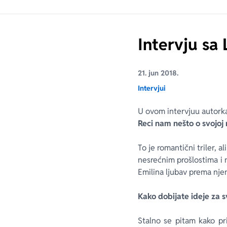
Intervju sa
21. jun 2018.
Intervjui
U ovom intervjuu autorka 
Reci nam nešto o svojoj n
To je romantični triler, a
nesrećnim prošlostima i 
Emilina ljubav prema njen
Kako dobijate ideje za s
Stalno se pitam kako pr