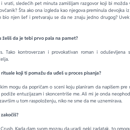
i vrati, sledećih pet minuta zamišljam razgovor koji bi možda v
novčanik? Šta ako ona izgleda kao njegova preminula devojka iz 
on bio njen šef i pretvaraju se da ne znaju jedno drugog? Uvek
ju želiš da je tebi prvo pala na pamet?
ejs. Tako kontroverzan i provokativan roman i oduševljena 
elja.
rituale koji ti pomažu da uđeš u proces pisanja?
ekim mogu da popričam o sceni koju planiram da napišem pre 
 mi podiže entuzijazam i skoncentriše me. Ali mi je onda neopho
avršim u tom raspoloženju, niko ne sme da me uznemirava.
 zakočiš?
 Crush
. Kada dam svom mozgu da uradi neki zadatak, to omog