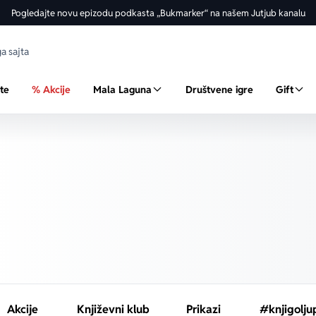
Pogledajte novu epizodu podkasta „Bukmarker“ na našem Jutjub kanalu
ste
% Akcije
Mala Laguna
Društvene igre
Gift
Akcije
Književni klub
Prikazi
#knjigolju