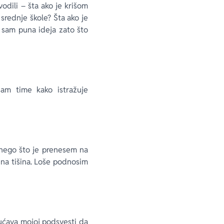
odili – šta ako je krišom
srednje škole? Šta ako je
 sam puna ideja zato što
sam time kako istražuje
nego što je prenesem na
dna tišina. Loše podnosim
ućava mojoj podsvesti da