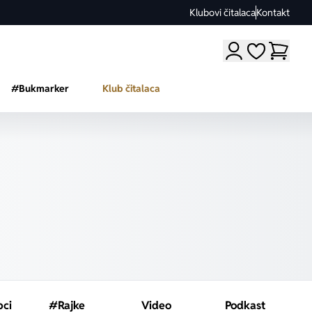
Klubovi čitalaca
Kontakt
Moji omiljeni a
#Bukmarker
Klub čitalaca
pci
#Rajke
Video
Podkast