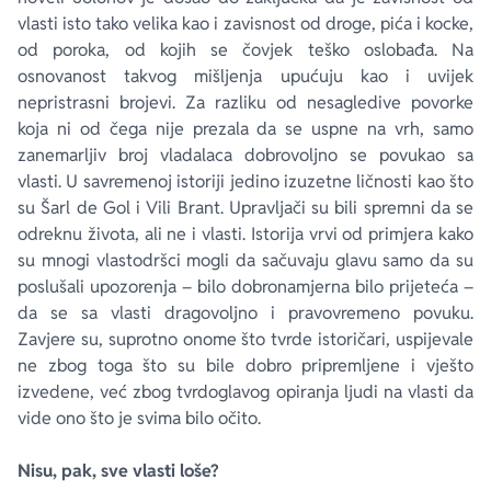
vlasti isto tako velika kao i zavisnost od droge, pića i kocke,
od poroka, od kojih se čovjek teško oslobađa. Na
osnovanost takvog mišljenja upućuju kao i uvijek
nepristrasni brojevi. Za razliku od nesagledive povorke
koja ni od čega nije prezala da se uspne na vrh, samo
zanemarljiv broj vladalaca dobrovoljno se povukao sa
vlasti. U savremenoj istoriji jedino izuzetne ličnosti kao što
su Šarl de Gol i Vili Brant. Upravljači su bili spremni da se
odreknu života, ali ne i vlasti. Istorija vrvi od primjera kako
su mnogi vlastodršci mogli da sačuvaju glavu samo da su
poslušali upozorenja – bilo dobronamjerna bilo prijeteća –
da se sa vlasti dragovoljno i pravovremeno povuku.
Zavjere su, suprotno onome što tvrde istoričari, uspijevale
ne zbog toga što su bile dobro pripremljene i vješto
izvedene, već zbog tvrdoglavog opiranja ljudi na vlasti da
vide ono što je svima bilo očito.
Nisu, pak, sve vlasti loše?