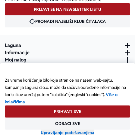
PRIJAVI SE NA NEWSLETTER LISTU
PRONAĐI NAJBLIŽI KLUB ČITALACA
Laguna
Informacije
Moj nalog
Za vreme korišćenja bilo koje stranice na našem web-sajtu,
kompanija Laguna d.o.o. može da sačuva određene informacije na
korisnikov uređaj putem "kolačića" (engleski "cookies").
Više o
kolačićima
PRIHVATI SVE
ODBACI SVE
Posetite našu Facebook stranicu
Posetite našu X stranicu
Posetite našu Instagram stranicu
Posetite naš YouTube
Posetite našu TikTok stranicu
Posetite našu LinkedIn stranicu
Copyright © Laguna d.o.o. Starine Novaka 23, Beograd •
Matični broj: 17414844
Upravljanje podešavanjima