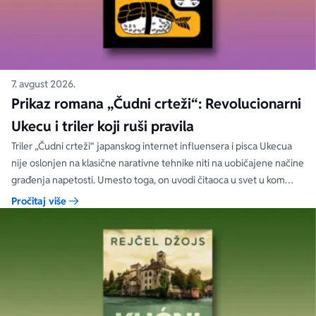
7. avgust 2026.
Prikaz romana „Čudni crteži“: Revolucionarni
Ukecu i triler koji ruši pravila
Triler „Čudni crteži“ japanskog internet influensera i pisca Ukecua
nije oslonjen na klasične narativne tehnike niti na uobičajene načine
građenja napetosti. Umesto toga, on uvodi čitaoca u svet u kom
priložene ilustracije govore više od reči, a ono što je nacrtano često
Pročitaj više
nosi dublju istinu od onoga što je izgovoreno.