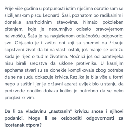
Prije više godina u potpunosti istim riječima obratio sam se
sicilijanskom piscu Leonardi Šaši, poznatom po radikalnim i
donekle anarhoidnim stavovima. Nimalo pokoleban
pitanjem, koje je nesumnjivo odisalo pravovjernom
naivnošću, Šaša je sa naglašenom odlučnošću odgovorio:
sve! Objasnio je i zašto: oni koji su spremni da žrtvuju
sopstveni život da bi na vlasti ostali, još manje se ustežu
kada je riječ o tuđim životima. Moćnici još od pamtivjeka
nisu birali sredstva da uklone protivnike. U kasnijim
epohama stvari su se donekle komplikovale zbog potrebe
da se na sudu dokazuje krivica. Razlika je bila više u formi
nego u suštini jer je državni aparat uvijek bio u stanju da
proizvode onoliko dokaza koliko je potrebno da se neko
proglasi krivim.
Da li za vladavinu „nastranih” krivicu snose i njihovi
podanici. Mogu li se osloboditi odgovornosti za
izostanak otpora?