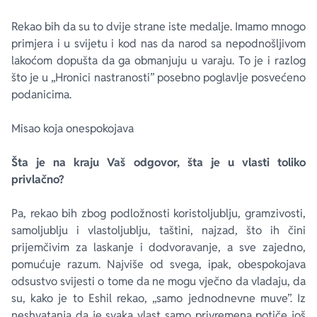
Rekao bih da su to dvije strane iste medalje. Imamo mnogo
primjera i u svijetu i kod nas da narod sa nepodnošljivom
lakoćom dopušta da ga obmanjuju u varaju. To je i razlog
što je u „Hronici nastranosti” posebno poglavlje posvećeno
podanicima.
Misao koja onespokojava
Šta je na kraju Vaš odgovor, šta je u vlasti toliko
privlačno?
Pa, rekao bih zbog podložnosti koristoljublju, gramzivosti,
samoljublju i vlastoljublju, taštini, najzad, što ih čini
prijemčivim za laskanje i dodvoravanje, a sve zajedno,
pomućuje razum. Najviše od svega, ipak, obespokojava
odsustvo svijesti o tome da ne mogu vječno da vladaju, da
su, kako je to Eshil rekao, „samo jednodnevne muve”. Iz
neshvatanja da je svaka vlast samo privremena potiče još