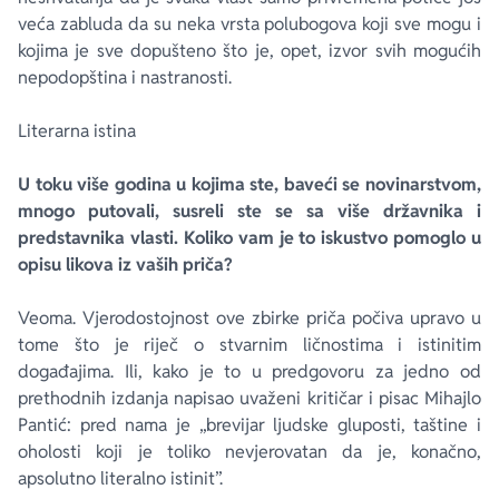
veća zabluda da su neka vrsta polubogova koji sve mogu i
kojima je sve dopušteno što je, opet, izvor svih mogućih
nepodopština i nastranosti.
Literarna istina
U toku više godina u kojima ste, baveći se novinarstvom,
mnogo putovali, susreli ste se sa više državnika i
predstavnika vlasti. Koliko vam je to iskustvo pomoglo u
opisu likova iz vaših priča?
Veoma. Vjerodostojnost ove zbirke priča počiva upravo u
tome što je riječ o stvarnim ličnostima i istinitim
događajima. Ili, kako je to u predgovoru za jedno od
prethodnih izdanja napisao uvaženi kritičar i pisac Mihajlo
Pantić: pred nama je „brevijar ljudske gluposti, taštine i
oholosti koji je toliko nevjerovatan da je, konačno,
apsolutno literalno istinit”.