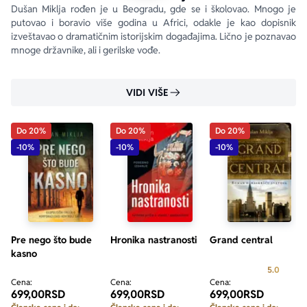
Dušan Miklja rođen je u Beogradu, gde se i školovao. Mnogo je 
putovao i boravio više godina u Africi, odakle je kao dopisnik 
izveštavao o dramatičnim istorijskim događajima. Lično je poznavao 
mnoge državnike, ali i gerilske vođe.
VIDI VIŠE
Do 20%
Do 20%
Do 20%
-10%
-10%
-10%
Pre nego što bude
Hronika nastranosti
Grand central
kasno
Prosecn
5.0
Cena:
Cena:
Cena:
699,00
RSD
699,00
RSD
699,00
RSD