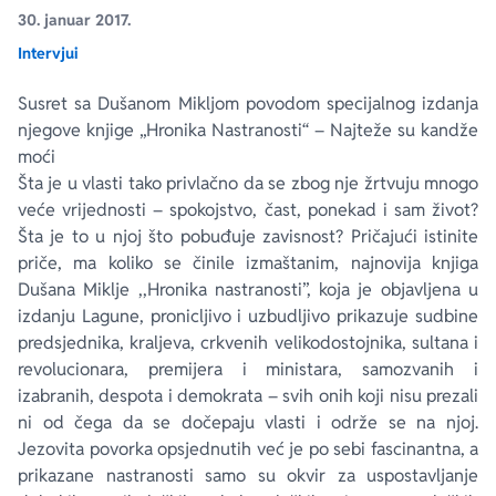
30. januar 2017.
Intervjui
Ekranizovane knjige
Poezija
Bojan Ljubenović
Peter Handke
Susret sa Dušanom Mikljom povodom specijalnog izdanja
Za poklon
Lični razvoj i popularna psihologija
Dejan Tiago-Stanković
Harlan Koben
njegove knjige „Hronika Nastranosti“ – Najteže su kandže
moći
E-knjige
Biografija
Milica Jakovljević Mir-Jam
Elif Šafak
Šta je u vlasti tako privlačno da se zbog nje žrtvuju mnogo
veće vrijednosti – spokojstvo, čast, ponekad i sam život?
Šta je to u njoj što pobuđuje zavisnost? Pričajući istinite
Autori
priče, ma koliko se činile izmaštanim, najnovija knjiga
Dušana Miklje ,,Hronika nastranosti”, koja je objavljena u
izdanju Lagune, pronicljivo i uzbudljivo prikazuje sudbine
predsjednika, kraljeva, crkvenih velikodostojnika, sultana i
revolucionara, premijera i ministara, samozvanih i
izabranih, despota i demokrata – svih onih koji nisu prezali
ni od čega da se dočepaju vlasti i održe se na njoj.
Jezovita povorka opsjednutih već je po sebi fascinantna, a
prikazane nastranosti samo su okvir za uspostavljanje