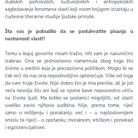
dubokih psiholoških, kulturoloških i antropoloških
sagledavanja fenomena vlasti koji ovom knjigom izrastaju u
čudesne literarne studije ljudske prirode.
Šta vas je pobudilo da se poduhvatite pisanja o
nastranosti vlasti?
Temu o kojoj govorite nisam tražio, niti sam je nasumično
izabrao. Ona se jednostavno nametnula zbog toga što
živimo u sredini koja je prezasićena politikom. Moglo bi se
čak reći da nas ona nepodnošljivo opterećuje. Više od toga
da nam truje živote. Nije dobro što je ima previše, ali je još
veća nevolja što oni koji se njome bave neposredno utiču
na živote ljudi. Ma koliko se podanici migoljilili, od vlasti
uveliko zavisi njihova sudbina. Nije, prema tome, riječ
samo o mišljenju i ponašanju već i – u najdoslovnijem
smislu te riječi - o opstanku: moralnom, etičkom i ponekad
i egzistencijalnom.