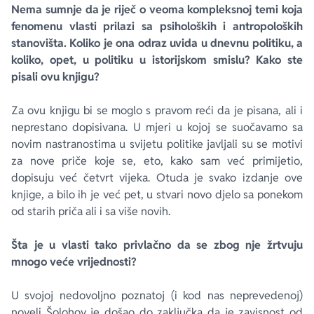
Nema sumnje da je riječ o veoma kompleksnoj temi koja
fenomenu vlasti prilazi sa psiholoških i antropoloških
stanovišta. Koliko je ona odraz uvida u dnevnu politiku, a
koliko, opet, u politiku u istorijskom smislu? Kako ste
pisali ovu knjigu?
Za ovu knjigu bi se moglo s pravom reći da je pisana, ali i
neprestano dopisivana. U mjeri u kojoj se suočavamo sa
novim nastranostima u svijetu politike javljali su se motivi
za nove priče koje se, eto, kako sam već primijetio,
dopisuju već četvrt vijeka. Otuda je svako izdanje ove
knjige, a bilo ih je već pet, u stvari novo djelo sa ponekom
od starih priča ali i sa više novih.
Šta je u vlasti tako privlačno da se zbog nje žrtvuju
mnogo veće vrijednosti?
U svojoj nedovoljno poznatoj (i kod nas neprevedenoj)
noveli Šolohov je došao do zaključka da je zavisnost od