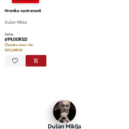
Hronika nastranosti
Dušan Miklja
Cena:
699,00
RSD
Članska cena i do:
503,28
RSD
Dodaj u omiljene
DODAJ U KORPU
Dušan Miklja