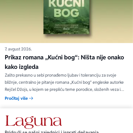
7. avgust 2026.
Prikaz romana „Kućni bog“: Ništa nije onako
kako izgleda
Zašto prekasno u sebi pronađemo ljubav i toleranciju za svoje
bližnje, centralno je pitanje romana „Kućni bog“ engleske autorke
Rejčel Džojs, u kojem se prepliću teme porodice, složenih veza i
umetnosti.
Pročitaj više
Pridruži se našoj zajednici i isprati dešavanja.