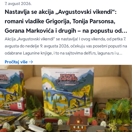
7. avgust 2026.
Nastavlja se akcija „Avgustovski vikendi“:
romani vladike Grigorija, Tonija Parsonsa,
Gorana Markovića i drugih – na popustu od
čak 40, 50 i 60%
Akcija „Avgustovski vikendi“ se nastavlja! I ovog vikenda, od petka 7.
avgusta do nedelje 9. avgusta 2026, očekuju vas posebni popusti na
odabrane Lagunine knjige, i to na sajtovima delfi.rs, laguna.rs i u
svim Delfi knjižarama.
Pročitaj više