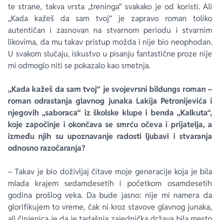
te strane, takva vrsta „treninga“ svakako je od koristi. Ali
„Kada kažeš da sam tvoj“ je zapravo roman toliko
autentičan i zasnovan na stvarnom periodu i stvarnim
likovima, da mu takav pristup možda i nije bio neophodan.
U svakom slučaju, iskustvo u pisanju fantastične proze nije
mi odmoglo niti se pokazalo kao smetnja.
„Kada kažeš da sam tvoj“ je svojevrsni bildungs roman –
roman odrastanja glavnog junaka Lakija Petronijevića i
njegovih „saboraca“ iz školske klupe i benda „Kalkuta“,
koje započinje i okončava se smrću očeva i prijatelja, a
između njih su upoznavanje radosti ljubavi i stvaranja
odnosno razočaranja?
– Takav je bio doživljaj čitave moje generacije koja je bila
mlada krajem sedamdesetih i početkom osamdesetih
godina prošlog veka. Da bude jasno: nije mi namera da
glorifikujem to vreme, čak ni kroz stavove glavnog junaka,
ali činjenica je da je tadašnja zajednička država bila mesto