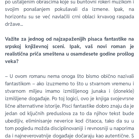
po ustaljenim obrascima koje su buntovni rokeri muzikom i
svojim ponašanjem pokušavali da izmene. Ipak, na
horizontu su se već navlačili crni oblaci krvavog raspada
države...
Važite za jednog od najzapaženijih pisaca fantastike na
srpskoj književnoj sceni. Ipak, vaš novi roman je
realistična priča smeštena u osamdesete godine prošlog
veka?
– U ovom romanu nema onoga što bismo obično nazivali
fantastikom – ako izuzmemo to što u stvarnom vremenu i
stvarnom miljeu imamo izmišljenog junaka i (donekle)
izmišljene događaje. Po toj logici, ovo je knjiga svojevrsne
lične alternativne istorije. Pisci fantastike dobro znaju da je
jedan od ključnih preduslova za to da njihov tekst bude
ubedljiv, eliminisanje neverice kod čitaoca, tako da su u
tom pogledu možda disciplinovaniji i revnosniji u naporima
da i najneverovatnije događaje dočaraju kao autentične. S