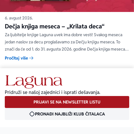
6. avgust 2026.
Dečja knjiga meseca – „Krilata deca“
Za ljubitelje knjige Laguna uvek ima dobre vesti! Svakog meseca
jedan naslov za decu proglašavamo za Dečju knjigu meseca. To
znači da će od 1. do 31. avgusta 2026. godine Dečja knjiga meseca
moći da se kupi na specijalnom popustu od 30%. Uz ovaj popust ne
Pročitaj više
važe članski i količinski popust.
Pridruži se našoj zajednici i isprati dešavanja.
PRIJAVI SE NA NEWSLETTER LISTU
PRONAĐI NAJBLIŽI KLUB ČITALACA