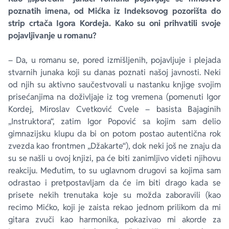
poznatih imena, od Mićka iz Indeksovog pozorišta do
strip crtača Igora Kordeja. Kako su oni prihvatili svoje
pojavljivanje u romanu?
– Da, u romanu se, pored izmišljenih, pojavljuje i plejada
stvarnih junaka koji su danas poznati našoj javnosti. Neki
od njih su aktivno saučestvovali u nastanku knjige svojim
prisećanjima na doživljaje iz tog vremena (pomenuti Igor
Kordej, Miroslav Cvetković Cvele – basista Bajaginih
„Instruktora“, zatim Igor Popović sa kojim sam delio
gimnazijsku klupu da bi on potom postao autentična rok
zvezda kao frontmen „Džakarte“), dok neki još ne znaju da
su se našli u ovoj knjizi, pa će biti zanimljivo videti njihovu
reakciju. Međutim, to su uglavnom drugovi sa kojima sam
odrastao i pretpostavljam da će im biti drago kada se
prisete nekih trenutaka koje su možda zaboravili (kao
recimo Mićko, koji je zaista rekao jednom prilikom da mi
gitara zvuči kao harmonika, pokazivao mi akorde za