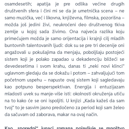
osamdesetih; apatija je pre odlika većine drugih
društvenih sfera i čini mi se da je umetnička scena – ne
samo muzička, već i likovna, književna, filmska, pozorišna –
možda još jedini živi, neukroćeni deo društvenog tkiva
zemlje u kojoj sada živimo. Ona najveća razlika koju
primećujem možda je samo orijentacija i krajnji cilj mladih
buntovnih talentovanih ljudi: dok su se pre tri decenije oni
angažovali u pokušajima da menjaju, poboljšaju postojeći
sistem koji je polako zapadao u dekadenciju bližeći se
devedesetima i svom krahu, danas ti „neki novi klinci“
uglavnom gledaju da se dokažu i potom – zahvaljujući tom
početnom uspehu – napuste ovaj sistem koji sagledavaju
kao potpuno besperspektivan. Energija i entuzijazam
mladosti uvek su manje-više isti: okolnosti okruženja utiču
na to kako će se oni ispoljiti. U knjizi „Kada kažeš da sam
tvoj“ to je sasvim jasno predočeno za period koji sam želeo
da sačuvam od zaborava, makar na ovaj način.
Kao „sporedni“ junaci romana pojavljuje se mnoštvo