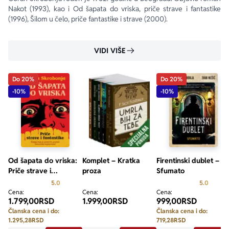
Nakot (1993), kao i Od šapata do vriska, priče strave i fantastike 
(1996), Šilom u čelo, priče fantastike i strave (2000).
VIDI VIŠE
Do 20%
Do 20%
-10%
-10%
Od šapata do vriska:
Komplet – Kratka
Firentinski dublet –
Priče strave i
proza
Sfumato
fantastike
Prosecna ocena je 5.0 od 5
Prosecn
5.0
5.0
Cena:
Cena:
Cena:
1.799,00
RSD
1.999,00
RSD
999,00
RSD
Članska cena i do:
Članska cena i do:
1.295,28
RSD
719,28
RSD