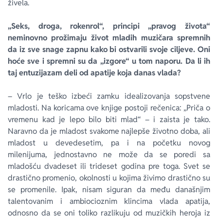
živela.
„Seks, droga, rokenrol“, principi „pravog života“
neminovno prožimaju život mladih muzičara spremnih
da iz sve snage zapnu kako bi ostvarili svoje ciljeve. Oni
hoće sve i spremni su da „izgore“ u tom naporu. Da li ih
taj entuzijazam deli od apatije koja danas vlada?
– Vrlo je teško izbeći zamku idealizovanja sopstvene
mladosti. Na koricama ove knjige postoji rečenica: „Priča o
vremenu kad je lepo bilo biti mlad“ – i zaista je tako.
Naravno da je mladost svakome najlepše životno doba, ali
mladost u devedesetim, pa i na početku novog
milenijuma, jednostavno ne može da se poredi sa
mladošću dvadeset ili trideset godina pre toga. Svet se
drastično promenio, okolnosti u kojima živimo drastično su
se promenile. Ipak, nisam siguran da među današnjim
talentovanim i ambiocioznim klincima vlada apatija,
odnosno da se oni toliko razlikuju od muzičkih heroja iz