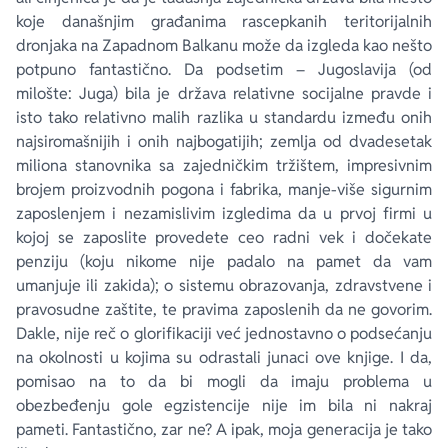
koje današnjim građanima rascepkanih teritorijalnih
dronjaka na Zapadnom Balkanu može da izgleda kao nešto
potpuno fantastično. Da podsetim – Jugoslavija (od
milošte: Juga) bila je država relativne socijalne pravde i
isto tako relativno malih razlika u standardu između onih
najsiromašnijih i onih najbogatijih; zemlja od dvadesetak
miliona stanovnika sa zajedničkim tržištem, impresivnim
brojem proizvodnih pogona i fabrika, manje-više sigurnim
zaposlenjem i nezamislivim izgledima da u prvoj firmi u
kojoj se zaposlite provedete ceo radni vek i dočekate
penziju (koju nikome nije padalo na pamet da vam
umanjuje ili zakida); o sistemu obrazovanja, zdravstvene i
pravosudne zaštite, te pravima zaposlenih da ne govorim.
Dakle, nije reč o glorifikaciji već jednostavno o podsećanju
na okolnosti u kojima su odrastali junaci ove knjige. I da,
pomisao na to da bi mogli da imaju problema u
obezbeđenju gole egzistencije nije im bila ni nakraj
pameti. Fantastično, zar ne? A ipak, moja generacija je tako