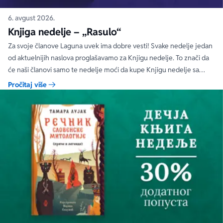
6. avgust 2026.
Knjiga nedelje – „Rasulo“
Za svoje članove Laguna uvek ima dobre vesti! Svake nedelje jedan
od aktuelnijih naslova proglašavamo za Knjigu nedelje. To znači da
će naši članovi samo te nedelje moći da kupe Knjigu nedelje sa
specijalnim DODATNIM popustom od 30%.
Pročitaj više