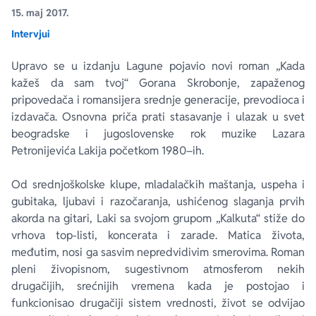
15. maj 2017.
Intervjui
Ekranizovane knjige
Poezija
Bojan Ljubenović
Peter Handke
Upravo se u izdanju Lagune pojavio novi roman „Kada
Za poklon
Lični razvoj i popularna psihologija
Dejan Tiago-Stanković
Harlan Koben
kažeš da sam tvoj“ Gorana Skrobonje, zapaženog
pripovedača i romansijera srednje generacije, prevodioca i
E-knjige
Biografija
Milica Jakovljević Mir-Jam
Elif Šafak
izdavača. Osnovna priča prati stasavanje i ulazak u svet
beogradske i jugoslovenske rok muzike Lazara
Petronijevića Lakija početkom 1980–ih.
Autori
Od srednjoškolske klupe, mladalačkih maštanja, uspeha i
gubitaka, ljubavi i razočaranja, ushićenog slaganja prvih
akorda na gitari, Laki sa svojom grupom „Kalkuta“ stiže do
vrhova top-listi, koncerata i zarade. Matica života,
međutim, nosi ga sasvim nepredvidivim smerovima. Roman
pleni živopisnom, sugestivnom atmosferom nekih
drugačijih, srećnijih vremena kada je postojao i
funkcionisao drugačiji sistem vrednosti, život se odvijao