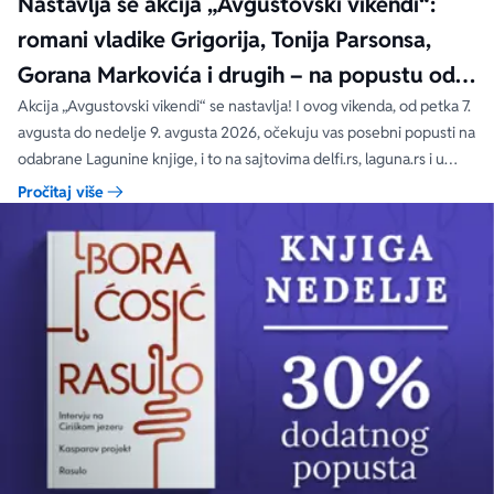
Nastavlja se akcija „Avgustovski vikendi“:
romani vladike Grigorija, Tonija Parsonsa,
Gorana Markovića i drugih – na popustu od
čak 40, 50 i 60%
Akcija „Avgustovski vikendi“ se nastavlja! I ovog vikenda, od petka 7.
avgusta do nedelje 9. avgusta 2026, očekuju vas posebni popusti na
odabrane Lagunine knjige, i to na sajtovima delfi.rs, laguna.rs i u
svim Delfi knjižarama.
Pročitaj više