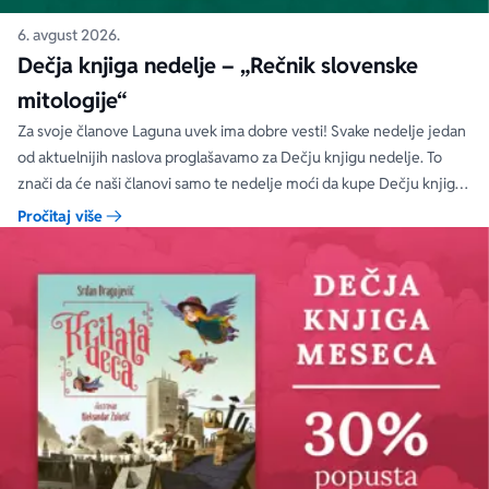
6. avgust 2026.
Dečja knjiga nedelje – „Rečnik slovenske
mitologije“
Za svoje članove Laguna uvek ima dobre vesti! Svake nedelje jedan
od aktuelnijih naslova proglašavamo za Dečju knjigu nedelje. To
znači da će naši članovi samo te nedelje moći da kupe Dečju knjigu
nedelje sa specijalnim DODATNIM popustom od 30%.
Pročitaj više