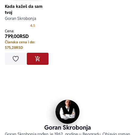
Kada kažeš da sam
tvoj
Goran Skrobonja
Prosecna ocena je 4.5 od 5
4.5
Cena:
799,00
RSD
Članska cena i do:
575,28
RSD
Dodaj u omiljene
DODAJ U KORPU
Goran Skrobonja
Goran Skrobonja rođen je 1962. godine u Beogradu. Objavio roman 