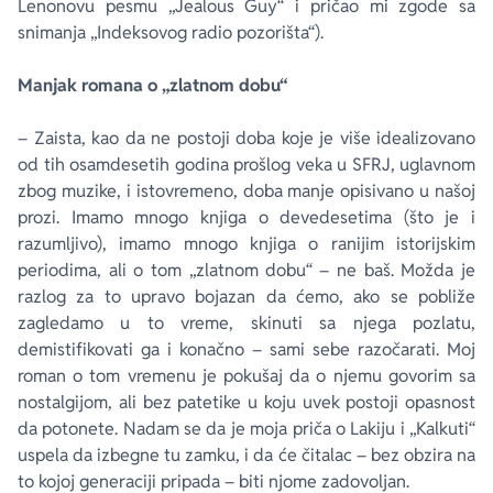
Lenonovu pesmu „Jealous Guy“ i pričao mi zgode sa
snimanja „Indeksovog radio pozorišta“).
Manjak romana o „zlatnom dobu“
– Zaista, kao da ne postoji doba koje je više idealizovano
od tih osamdesetih godina prošlog veka u SFRJ, uglavnom
zbog muzike, i istovremeno, doba manje opisivano u našoj
prozi. Imamo mnogo knjiga o devedesetima (što je i
razumljivo), imamo mnogo knjiga o ranijim istorijskim
periodima, ali o tom „zlatnom dobu“ – ne baš. Možda je
razlog za to upravo bojazan da ćemo, ako se pobliže
zagledamo u to vreme, skinuti sa njega pozlatu,
demistifikovati ga i konačno – sami sebe razočarati. Moj
roman o tom vremenu je pokušaj da o njemu govorim sa
nostalgijom, ali bez patetike u koju uvek postoji opasnost
da potonete. Nadam se da je moja priča o Lakiju i „Kalkuti“
uspela da izbegne tu zamku, i da će čitalac – bez obzira na
to kojoj generaciji pripada – biti njome zadovoljan.