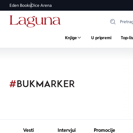
Eden Books
Dice Arena
Knjige
U pripremi
Top-li
Vesti
Intervjui
Promocije