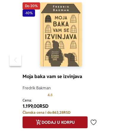
Do 20%
-10%
Pomeranje sadržaja slajdera u levo
Moja baka vam se izvinjava
Fredrik Bakman
Prosecna ocena je 4.8 od 5
4.8
Cena:
1.199,00
RSD
Članska cena i do:
863,28
RSD
DODAJ U KORPU
Dodaj u omiljene