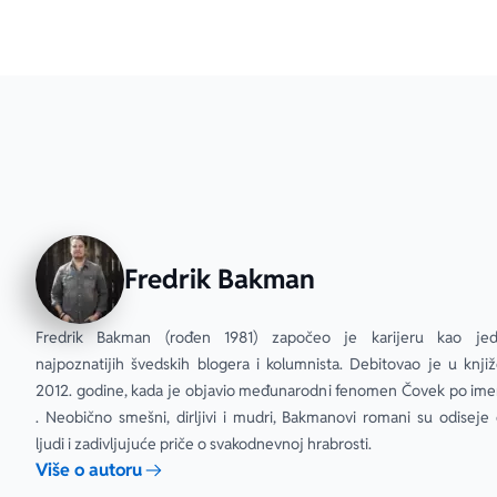
Fredrik Bakman
Fredrik Bakman (rođen 1981) započeo je karijeru kao jed
najpoznatijih švedskih blogera i kolumnista. Debitovao je u knjiže
2012. godine, kada je objavio međunarodni fenomen Čovek po ime
. Neobično smešni, dirljivi i mudri, Bakmanovi romani su odiseje o
ljudi i zadivljujuće priče o svakodnevnoj hrabrosti.
Više o autoru