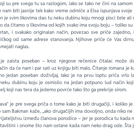
 koji su pre svega tu sa razlogom, iako se tako ne čini na samom
 nam biti jasnije tek kako vreme odmiče a Elsa ispunjava svoj
 je svim likovima dao tu neku dubinu koju mnogi pisci žele ali n
 da čitamo o likovima od kojih svako ima svoju boju – toliko su sp
an, i svakako originalan način, povezao sve priče zajedno,
ičkog od same adrese stanovanja. Njihove priče će Vas dirnu
smejati naglas.
je zaista poseban – kroz njegove rečenice čitalac može d
ačin da će nam i par sati uz knjigu biti malo. Čitanje romana je k
no jedan poseban doživljaj. Iako je na prvu loptu priča vrlo 
neku dubinu koju je osmislio na jedan potpuno lud način ko
lj koji nas tera da jedemo povrće tako što ga prekrije sirom.
ava“ je pre svega priča o tome kako je biti drugačiji, i koliko 
o sam Bakman kaže, „ako drugačijih ima dovoljno, onda niko ne
rijateljstvu između članova porodice – jer je porodica tu kada 
ostavštini i onome što nam ostane kada nam neko drag ode. Šta j