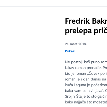
Fredrik Bak
prelepa prič
21. mart 2018.
Prikazi
Ne postoji baš puno roman
takav roman pronađe. Pro
bio je roman „Čovek po i
roman je i dan danas na t
kuća Laguna je početkom
baka vam se izvinjava“.
Srbiji? Šta je to što ga 
baku najjače što možete!