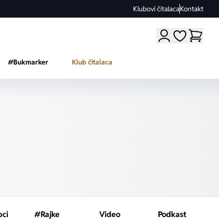
Klubovi čitalaca
Kontakt
Moji omiljeni a
#Bukmarker
Klub čitalaca
pci
#Rajke
Video
Podkast