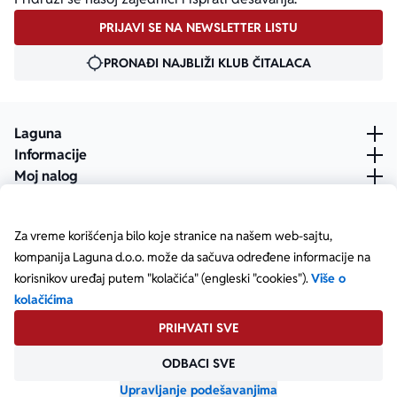
PRIJAVI SE NA NEWSLETTER LISTU
PRONAĐI NAJBLIŽI KLUB ČITALACA
Laguna
Informacije
Moj nalog
Za vreme korišćenja bilo koje stranice na našem web-sajtu,
kompanija Laguna d.o.o. može da sačuva određene informacije na
korisnikov uređaj putem "kolačića" (engleski "cookies").
Više o
kolačićima
PRIHVATI SVE
ODBACI SVE
Posetite našu Facebook stranicu
Posetite našu X stranicu
Posetite našu Instagram stranicu
Posetite naš YouTube
Posetite našu TikTok stranicu
Posetite našu LinkedIn stranicu
Copyright © Laguna d.o.o. Starine Novaka 23, Beograd •
Matični broj: 17414844
Upravljanje podešavanjima