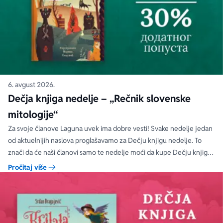
6. avgust 2026.
Dečja knjiga nedelje – „Rečnik slovenske
mitologije“
Za svoje članove Laguna uvek ima dobre vesti! Svake nedelje jedan
od aktuelnijih naslova proglašavamo za Dečju knjigu nedelje. To
znači da će naši članovi samo te nedelje moći da kupe Dečju knjigu
nedelje sa specijalnim DODATNIM popustom od 30%.
Pročitaj više