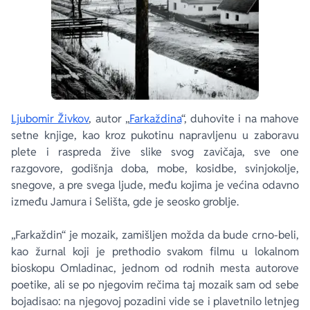
Ljubomir Živkov
, autor „
Farkaždina
“, duhovite i na mahove
setne knjige, kao kroz pukotinu napravljenu u zaboravu
plete i raspreda žive slike svog zavičaja, sve one
razgovore, godišnja doba, mobe, kosidbe, svinjokolje,
snegove, a pre svega ljude, među kojima je većina odavno
između Jamura i Selišta, gde je seosko groblje.
„Farkaždin“ je mozaik, zamišljen možda da bude crno-beli,
kao žurnal koji je prethodio svakom filmu u lokalnom
bioskopu Omladinac, jednom od rodnih mesta autorove
poetike, ali se po njegovim rečima taj mozaik sam od sebe
bojadisao: na njegovoj pozadini vide se i plavetnilo letnjeg