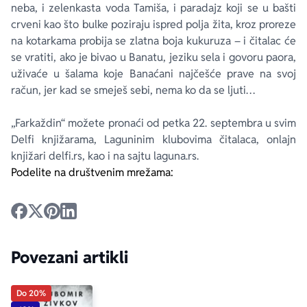
neba, i zelenkasta voda Tamiša, i paradajz koji se u bašti
crveni kao što bulke poziraju ispred polja žita, kroz proreze
na kotarkama probija se zlatna boja kukuruza – i čitalac će
se vratiti, ako je bivao u Banatu, jeziku sela i govoru paora,
uživaće u šalama koje Banaćani najčešće prave na svoj
račun, jer kad se smeješ sebi, nema ko da se ljuti…
„Farkaždin“ možete pronaći od petka 22. septembra u svim
Delfi knjižarama, Laguninim klubovima čitalaca, onlajn
knjižari delfi.rs, kao i na sajtu laguna.rs.
Podelite na društvenim mrežama:
Povezani artikli
Do 20%