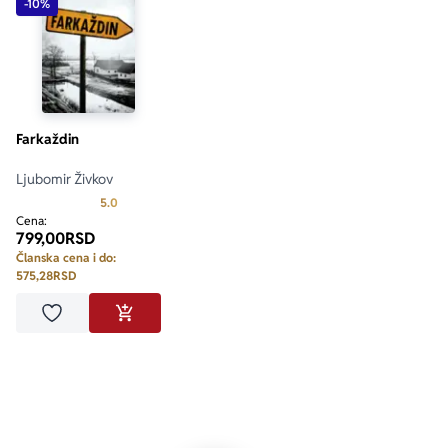
-10%
Farkaždin
Ljubomir Živkov
Prosecna ocena je 5.0 od 5
5.0
Cena:
799,00
RSD
Članska cena i do:
575,28
RSD
Dodaj u omiljene
DODAJ U KORPU