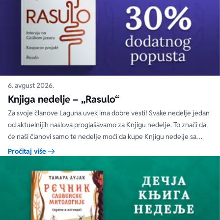
6. avgust 2026.
Knjiga nedelje – „Rasulo“
Za svoje članove Laguna uvek ima dobre vesti! Svake nedelje jedan
od aktuelnijih naslova proglašavamo za Knjigu nedelje. To znači da
će naši članovi samo te nedelje moći da kupe Knjigu nedelje sa
specijalnim DODATNIM popustom od 30%.
Pročitaj više