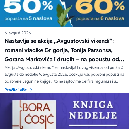
6. avgust 2026.
Nastavlja se akcija „Avgustovski vikendi“:
romani vladike Grigorija, Tonija Parsonsa,
Gorana Markovića i drugih – na popustu od
čak 40, 50 i 60%
Akcija „Avgustovski vikendi“ se nastavlja! I ovog vikenda, od petka 7.
avgusta do nedelje 9. avgusta 2026, očekuju vas posebni popusti na
odabrane Lagunine knjige, i to na sajtovima delfi.rs, laguna.rs i u
svim Delfi knjižarama.
Pročitaj više