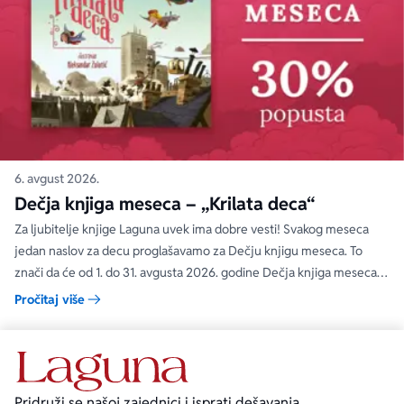
6. avgust 2026.
Dečja knjiga meseca – „Krilata deca“
Za ljubitelje knjige Laguna uvek ima dobre vesti! Svakog meseca
jedan naslov za decu proglašavamo za Dečju knjigu meseca. To
znači da će od 1. do 31. avgusta 2026. godine Dečja knjiga meseca
moći da se kupi na specijalnom popustu od 30%. Uz ovaj popust ne
Pročitaj više
važe članski i količinski popust.
Pridruži se našoj zajednici i isprati dešavanja.