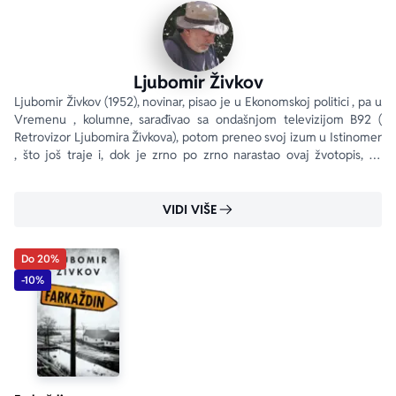
Ljubomir Živkov
Ljubomir Živkov (1952), novinar, pisao je u Ekonomskoj politici , pa u 
Vremenu , kolumne, sarađivao sa ondašnjom televizijom B92 ( 
Retrovizor Ljubomira Živkova), potom preneo svoj izum u Istinomer 
, što još traje i, dok je zrno po zrno narastao ovaj žvotopis, za 
novosadsku televiziju nekoliko godina pisao je Dopisnicu iz Banata .
VIDI VIŠE
Do 20%
-10%