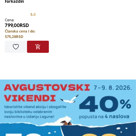
Farkaždin
Prosecna ocena je 5.0 od 5
5.0
Cena:
799,00
RSD
Članska cena i do:
575,28
RSD
Dodaj u omiljene
DODAJ U KORPU