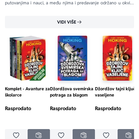
putovanjima i nauci, a među njima i predavanje održano u okviru 
proslava pedesetog rođendana agencije NASA u SAD.
VIDI VIŠE
Komplet - Avanture za
Džordžova svemirska
Džordžov tajni ključ
školarce
potraga za blagom
vaseljene
Rasprodato
Rasprodato
Rasprodato
Dodaj u omiljene
Dodaj u omiljene
Dodaj u omilje
NEDOSTUPNO
NEDOSTUPNO
NED