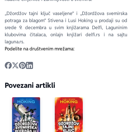
„Džordžov tajni ključ vaseljene“ i „Džordžova svemirska
potraga za blagom“ Stivena i Lusi Hoking u prodaji su od
srede 9. decembra u svim knjižarama Delfi, Laguninim
klubovima čitalaca, onlajn knjižari delfi.rs i na sajtu
laguna.rs.
Podelite na društvenim mrežama:
Povezani artikli