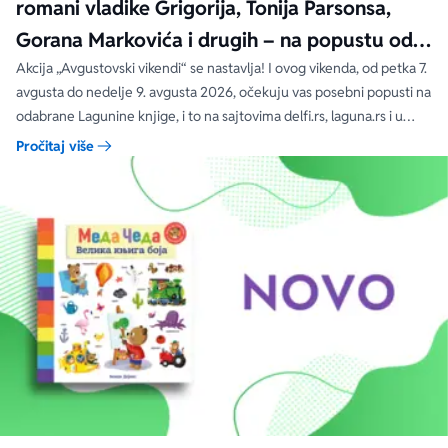
romani vladike Grigorija, Tonija Parsonsa,
Gorana Markovića i drugih – na popustu od
čak 40, 50 i 60%
Akcija „Avgustovski vikendi“ se nastavlja! I ovog vikenda, od petka 7.
avgusta do nedelje 9. avgusta 2026, očekuju vas posebni popusti na
odabrane Lagunine knjige, i to na sajtovima delfi.rs, laguna.rs i u
svim Delfi knjižarama.
Pročitaj više