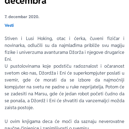
decembra
Ekranizovane knjige
Poezija
Bojan Ljubenović
Peter Handke
7. decembar 2020.
Vesti
Za poklon
Lični razvoj i popularna psihologija
Dejan Tiago-Stanković
Harlan Koben
Stiven i Lusi Hoking, otac i ćerka, čuveni fizičar i
novinarka, odlučili su da najmlađima približe svu magiju
E-knjige
Biografija
Milica Jakovljević Mir-Jam
Elif Šafak
fizike i univerzuma avanturama Džorža i njegove drugarice
Eni.
Autori
U pustolovinama koje podstiču radoznalost i očaranost
svetom oko nas, Džordža i Eni će superkompjuter poslati u
svemir, gde će morati da se izbore da najmoćniji
kompjuter na svetu ne padne u ruke neprijatelja. Potom će
se zadesiti na Marsu, gde će jedan robot početi čudno da
se ponaša, a Džordž i Eni će shvatiti da vanzemaljci možda
zaista postoje.
U ovim knjigama deca će moći da saznaju neverovatne
naučne činjenice i zanimljivosti o svemiru.