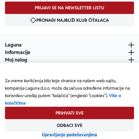
PRIJAVI SE NA NEWSLETTER LISTU
PRONAĐI NAJBLIŽI KLUB ČITALACA
Laguna
Informacije
Moj nalog
Za vreme korišćenja bilo koje stranice na našem web-sajtu,
kompanija Laguna d.o.o. može da sačuva određene informacije na
korisnikov uređaj putem "kolačića" (engleski "cookies").
Više o
kolačićima
PRIHVATI SVE
ODBACI SVE
Posetite našu Facebook stranicu
Posetite našu X stranicu
Posetite našu Instagram stranicu
Posetite naš YouTube
Posetite našu TikTok stranicu
Posetite našu LinkedIn stranicu
Copyright © Laguna d.o.o. Starine Novaka 23, Beograd •
Matični broj: 17414844
Upravljanje podešavanjima