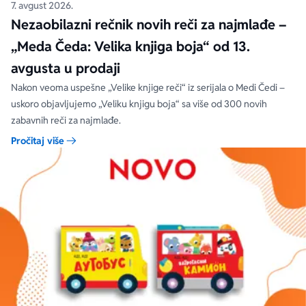
7. avgust 2026.
Nezaobilazni rečnik novih reči za najmlađe –
„Meda Čeda: Velika knjiga boja“ od 13.
avgusta u prodaji
Nakon veoma uspešne „Velike knjige reči“ iz serijala o Medi Čedi –
uskoro objavljujemo „Veliku knjigu boja“ sa više od 300 novih
zabavnih reči za najmlađe.
Pročitaj više