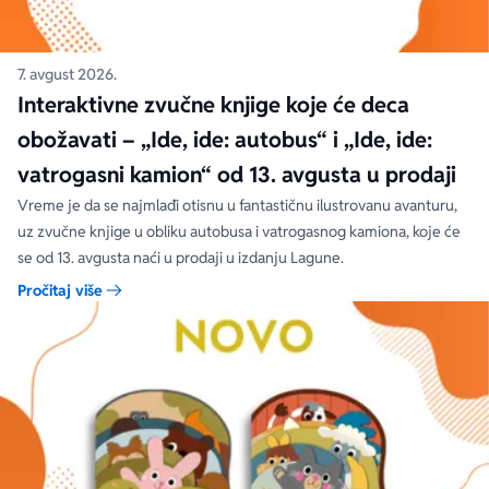
7. avgust 2026.
Interaktivne zvučne knjige koje će deca
obožavati – „Ide, ide: autobus“ i „Ide, ide:
vatrogasni kamion“ od 13. avgusta u prodaji
Vreme je da se najmlađi otisnu u fantastičnu ilustrovanu avanturu,
uz zvučne knjige u obliku autobusa i vatrogasnog kamiona, koje će
se od 13. avgusta naći u prodaji u izdanju Lagune.
Pročitaj više