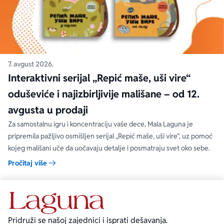
7. avgust 2026.
Interaktivni serijal „Repić maše, uši vire“
oduševiće i najizbirljivije mališane – od 12.
avgusta u prodaji
Za samostalnu igru i koncentraciju vaše dece, Mala Laguna je
pripremila pažljivo osmišljen serijal „Repić maše, uši vire“, uz pomoć
kojeg mališani uče da uočavaju detalje i posmatraju svet oko sebe.
Pročitaj više
Pridruži se našoj zajednici i isprati dešavanja.