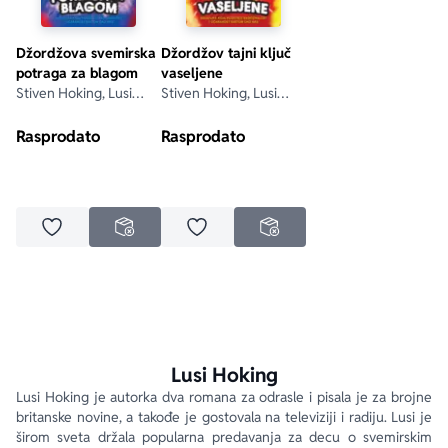
Džordžova svemirska
Džordžov tajni ključ
potraga za blagom
vaseljene
Stiven Hoking, Lusi
Stiven Hoking, Lusi
Hoking
Hoking
Rasprodato
Rasprodato
Dodaj u omiljene
Dodaj u omiljene
NEDOSTUPNO
NEDOSTUPNO
Lusi Hoking
Lusi Hoking je autorka dva romana za odrasle i pisala je za brojne 
britanske novine, a takođe je gostovala na televiziji i radiju. Lusi je 
širom sveta držala popularna predavanja za decu o svemirskim 