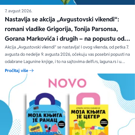
7. avgust 2026.
Nastavlja se akcija „Avgustovski vikendi“:
romani vladike Grigorija, Tonija Parsonsa,
Gorana Markovića i drugih – na popustu od
čak 40, 50 i 60%
Akcija „Avgustovski vikendi“ se nastavlja! I ovog vikenda, od petka 7.
avgusta do nedelje 9. avgusta 2026, očekuju vas posebni popusti na
odabrane Lagunine knjige, i to na sajtovima delfi.rs, laguna.rs i u
svim Delfi knjižarama.
Pročitaj više