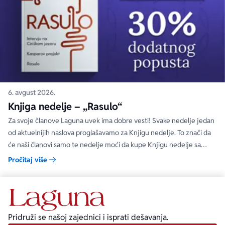
6. avgust 2026.
Knjiga nedelje – „Rasulo“
Za svoje članove Laguna uvek ima dobre vesti! Svake nedelje jedan
od aktuelnijih naslova proglašavamo za Knjigu nedelje. To znači da
će naši članovi samo te nedelje moći da kupe Knjigu nedelje sa
specijalnim DODATNIM popustom od 30%.
Pročitaj više
Pridruži se našoj zajednici i isprati dešavanja.