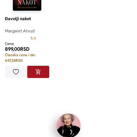
Đavolji nakot
Margaret Atvud
Prosecna ocena je 5.0 od 5
5.0
Cena:
899,00
RSD
Članska cena i do:
647,28
RSD
Dodaj u omiljene
DODAJ U KORPU