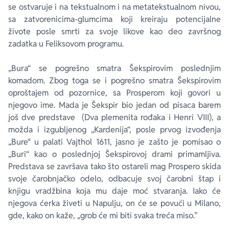
se ostvaruje i na tekstualnom i na metatekstualnom nivou,
sa zatvorenicima-glumcima koji kreiraju potencijalne
živote posle smrti za svoje likove kao deo završnog
zadatka u Feliksovom programu.
„Bura“ se pogrešno smatra Šekspirovim poslednjim
komadom. Zbog toga se i pogrešno smatra Šekspirovim
oproštajem od pozornice, sa Prosperom koji govori u
njegovo ime. Mada je Šekspir bio jedan od pisaca barem
još dve predstave (Dva plemenita rođaka i Henri VIII), a
možda i izgubljenog „Kardenija“, posle prvog izvođenja
„Bure“ u palati Vajthol 1611, jasno je zašto je pomisao o
„Buri“ kao o poslednjoj Šekspirovoj drami primamljiva.
Predstava se završava tako što ostareli mag Prospero skida
svoje čarobnjačko odelo, odbacuje svoj čarobni štap i
knjigu vradžbina koja mu daje moć stvaranja. Iako će
njegova ćerka živeti u Napulju, on će se povući u Milano,
gde, kako on kaže, „grob će mi biti svaka treća miso.”