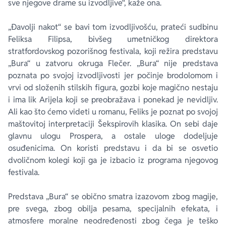
sve njegove drame su izvodljive“, kaže ona.
„Đavolji nakot“ se bavi tom izvodljivošću, prateći sudbinu
Feliksa Filipsa, bivšeg umetničkog direktora
stratfordovskog pozorišnog festivala, koji režira predstavu
„Bura“ u zatvoru okruga Flečer. „Bura“ nije predstava
poznata po svojoj izvodljivosti jer počinje brodolomom i
vrvi od složenih stilskih figura, gozbi koje magično nestaju
i ima lik Arijela koji se preobražava i ponekad je nevidljiv.
Ali kao što ćemo videti u romanu, Feliks je poznat po svojoj
maštovitoj interpretaciji Šekspirovih klasika. On sebi daje
glavnu ulogu Prospera, a ostale uloge dodeljuje
osuđenicima. On koristi predstavu i da bi se osvetio
dvoličnom kolegi koji ga je izbacio iz programa njegovog
festivala.
Predstava „Bura“ se obično smatra izazovom zbog magije,
pre svega, zbog obilja pesama, specijalnih efekata, i
atmosfere moralne neodređenosti zbog čega je teško