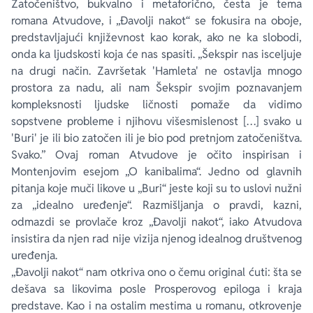
Zatočeništvo, bukvalno i metaforično, česta je tema
romana Atvudove, i „Đavolji nakot“ se fokusira na oboje,
predstavljajući književnost kao korak, ako ne ka slobodi,
onda ka ljudskosti koja će nas spasiti. „Šekspir nas isceljuje
na drugi način. Završetak 'Hamleta' ne ostavlja mnogo
prostora za nadu, ali nam Šekspir svojim poznavanjem
kompleksnosti ljudske ličnosti pomaže da vidimo
sopstvene probleme i njihovu višesmislenost […] svako u
'Buri' je ili bio zatočen ili je bio pod pretnjom zatočeništva.
Svako.” Ovaj roman Atvudove je očito inspirisan i
Montenjovim esejom „O kanibalima“. Jedno od glavnih
pitanja koje muči likove u „Buri“ jeste koji su to uslovi nužni
za „idealno uređenje“. Razmišljanja o pravdi, kazni,
odmazdi se provlače kroz „Đavolji nakot“, iako Atvudova
insistira da njen rad nije vizija njenog idealnog društvenog
uređenja.
„Đavolji nakot“ nam otkriva ono o čemu original ćuti: šta se
dešava sa likovima posle Prosperovog epiloga i kraja
predstave. Kao i na ostalim mestima u romanu, otkrovenje