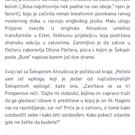
koristi („Rosa najotrovnija nek padne na vas oboje,” njen je
favorit), koja je začinila roman kreativnim psovkama ranog
modernog doba u razvoju engleskog jezika. Malu ulogu
Prijazne zvezde iz originala Atvudova umešno
transformiše u Estel, Feliksovu prijateljicu koja podržava
dramsku sekciju u zatvorima. Zanimljivo je da zatvor u
Flečeru zaboravlja Džona Flečera, pisca s kojim je Šekspir
posle „Bure“ napisao barem još dve drame.
Svoj rad sa Šekspirom Atvudova je počela od kraja: „Počela
sam od epiloga, koji je jedan od najčudnovatijih
Šekspirovih epiloga”, kaže ona. „Završava se sa tri
Prosperove reči: 'Dajte mi slobodu', kojima on zapravo traži
da ga gledaoci izbave iz predstave u kojoj je on lik. Nagoni
vas na razmišljanje, zar ne? Priča je o zatvoru, o tome kako
osloboditi sebe i kako biti oslobođen. Kako pobeći odande
gde ne želite da budete?“