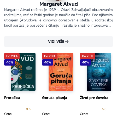
Margaret Atvud
Margaret Atvud rođena je 1939. u Otavi. Zahvaljujući obrazovanim 
roditeljima, već sa četiri godine je naučila da čita i piše. Pod njihovim 
uticajem (Atvudova je osnovno obrazovanje stekla u roditeljskoj 
kući) postala je posvećena čitanju i razvila je snažno interesovanje 
za pisanje.
VIDI VIŠE
Do 20%
Do 20%
Do 20%
-10%
-10%
-10%
Proročica
Goruća pitanja
Život pre čoveka
Prosecna ocena je 3.5 od 5
Prosecn
3.5
5.0
Cena:
Cena:
Cena: