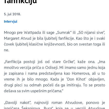
fanfikciju
Ekranizovane knjige
Poezija
Bojan Ljubenović
Peter Handke
5. jul 2018.
Intervjui
Za poklon
Lični razvoj i popularna psihologija
Dejan Tiago-Stanković
Harlan Koben
Mnogo pre
Wattpada
ili sage „Sumrak“ ili „50 nijansi sive“,
Margaret Atvud je bila ljubitelj fanfikcije. Kao što je i svaki
E-knjige
Biografija
Milica Jakovljević Mir-Jam
Elif Šafak
čovek ljubitelj klasične književnosti, bio on svestan toga ili
ne.
Autori
„Fanfikcija postoji još od stare Grčke“, kaže ona. „Ima
mnoštvo verzija priča o Odiseji. Mi imamo samo jednu koja
je zapisana i nama predstavljena kao Homerova, ali u to
vreme ih je bilo mnogo. Kada je 'Don Kihot' objavljen,
drugi pisci su odmah počeli da ga imitiraju. To se prosto
dešava sa svim uspešnim pričama.“
„Đavolji nakot“, najnoviji roman Atvudove, ponovo je
ispričana Šekspirova „Bura“, koja se u verziji Atvudove