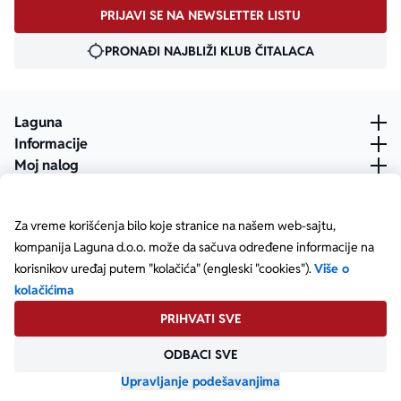
PRIJAVI SE NA NEWSLETTER LISTU
PRONAĐI NAJBLIŽI KLUB ČITALACA
Laguna
Informacije
Moj nalog
Za vreme korišćenja bilo koje stranice na našem web-sajtu,
kompanija Laguna d.o.o. može da sačuva određene informacije na
korisnikov uređaj putem "kolačića" (engleski "cookies").
Više o
kolačićima
PRIHVATI SVE
ODBACI SVE
Posetite našu Facebook stranicu
Posetite našu X stranicu
Posetite našu Instagram stranicu
Posetite naš YouTube
Posetite našu TikTok stranicu
Posetite našu LinkedIn stranicu
Copyright © Laguna d.o.o. Starine Novaka 23, Beograd •
Matični broj: 17414844
Upravljanje podešavanjima