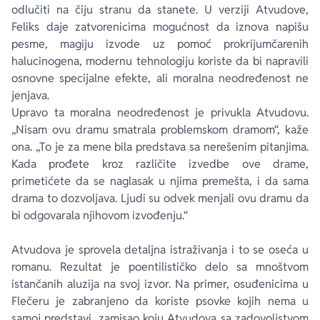
odlučiti na čiju stranu da stanete. U verziji Atvudove,
Feliks daje zatvorenicima mogućnost da iznova napišu
pesme, magiju izvode uz pomoć prokrijumčarenih
halucinogena, modernu tehnologiju koriste da bi napravili
osnovne specijalne efekte, ali moralna neodređenost ne
jenjava.
Upravo ta moralna neodređenost je privukla Atvudovu.
„Nisam ovu dramu smatrala problemskom dramom“, kaže
ona. „To je za mene bila predstava sa nerešenim pitanjima.
Kada prođete kroz različite izvedbe ove drame,
primetićete da se naglasak u njima premešta, i da sama
drama to dozvoljava. Ljudi su odvek menjali ovu dramu da
bi odgovarala njihovom izvođenju.“
Atvudova je sprovela detaljna istraživanja i to se oseća u
romanu. Rezultat je poentilističko delo sa mnoštvom
istančanih aluzija na svoj izvor. Na primer, osuđenicima u
Flečeru je zabranjeno da koriste psovke kojih nema u
samoj predstavi, zamisao koju Atvudova sa zadovoljstvom