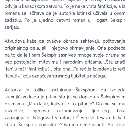
odvija u kanadskom zatvoru. To je neka vrsta fanfikcije, a iz
romana se iščitava da je autorka istinski uživala u ovom
zadatku. To je ujedno četvrti roman u
Hogart Šekspir
serijalu.
Atvudova kaže da ovakve obrade zahtevaju poštovanje
originalnog dela, ali i njegovo skrnavljenje. Ona podseća
na to da je i sam Šekspir zasnivao mnoge svoje drame na
već postojećim mitovima i narodnim pričama. „Šta znači
'fan' u reči 'fanfikcija'?“, pita ona. „Ta reč je izvedena iz reči
'fanatik', koja označava strasnog ljubitelja nečega.“
Autorka je toliko fascinirana Šekspirom da izgleda
sumnjičavo kada je pitam šta joj se dopada u Šekspirovim
dramama. „Ma dajte, kakvo je to pitanje? Drame su mu
raznolike, njegovo razumevanje ljudskog bića
zapanjujuće... Njegova teatralnost. Često se dešava da kad
čitate Šekspira, pomislite: 'Ovo mu neće uspeti'. Ali skoro