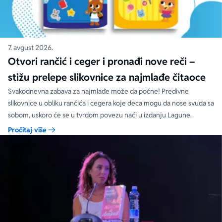
7. avgust 2026.
Otvori rančić i ceger i pronađi nove reči –
stižu prelepe slikovnice za najmlađe čitaoce
Svakodnevna zabava za najmlađe može da počne! Predivne
slikovnice u obliku rančića i cegera koje deca mogu da nose svuda sa
sobom, uskoro će se u tvrdom povezu naći u izdanju Lagune.
Pročitaj više