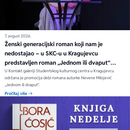
7. avgust 2026.
Ženski generacijski roman koji nam je
nedostajao – u SKC-u u Kragujevcu
predstavljen roman „Jednom ili dvaput“
Nevene Milojević
U Kontakt galeriji Studentskog kulturnog centra u Kragujevcu
održana je promocija debi romana autorke Nevene Milojević
„Jednom ili dvaput“.
Pročitaj više