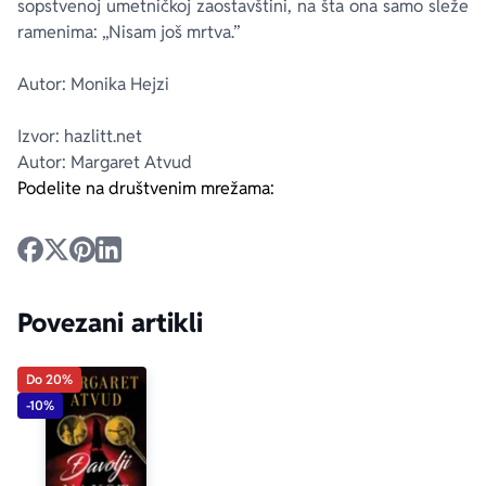
sopstvenoj umetničkoj zaostavštini, na šta ona samo sleže
ramenima: „Nisam još mrtva.”
Autor: Monika Hejzi
Izvor: hazlitt.net
Autor: Margaret Atvud
Podelite na društvenim mrežama:
Povezani artikli
Do 20%
-10%