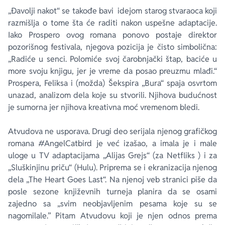
„Đavolji nakot“ se takođe bavi idejom starog stvaraoca koji
razmišlja o tome šta će raditi nakon uspešne adaptacije.
Iako Prospero ovog romana ponovo postaje direktor
pozorišnog festivala, njegova pozicija je čisto simbolična:
„Radiće u senci. Polomiće svoj čarobnjački štap, baciće u
more svoju knjigu, jer je vreme da posao preuzmu mlađi.“
Prospera, Feliksa i (možda) Šekspira „Bura“ spaja osvrtom
unazad, analizom dela koje su stvorili. Njihova budućnost
je sumorna jer njihova kreativna moć vremenom bledi.
Atvudova ne usporava. Drugi deo serijala njenog grafičkog
romana #AngelCatbird je već izašao, a imala je i male
uloge u TV adaptacijama „Alijas Grejs“ (za
Netfliks
) i za
„Sluškinjinu priču“ (
Hulu
). Priprema se i ekranizacija njenog
dela „The Heart Goes Last“. Na njenoj veb stranici piše da
posle sezone književnih turneja planira da se osami
zajedno sa „svim neobjavljenim pesama koje su se
nagomilale.” Pitam Atvudovu koji je njen odnos prema