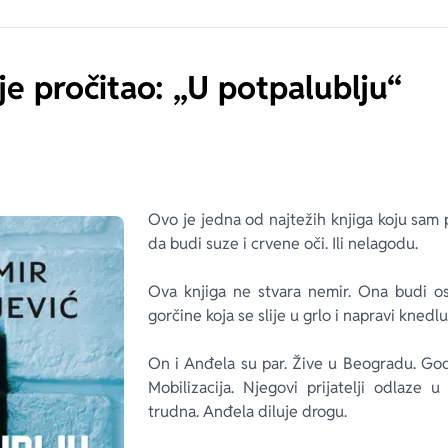
je pročitao: „U potpalublju“
Ovo je jedna od najtežih knjiga koju sam p
da budi suze i crvene oči. Ili nelagodu.
Ova knjiga ne stvara nemir. Ona budi os
gorčine koja se slije u grlo i napravi knedlu.
On i Anđela su par. Žive u Beogradu. Godi
Mobilizacija. Njegovi prijatelji odlaze 
trudna. Anđela diluje drogu.