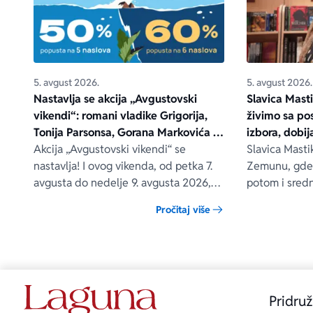
5. avgust 2026.
5. avgust 2026.
Nastavlja se akcija „Avgustovski
Slavica Mast
vikendi“: romani vladike Grigorija,
živimo sa po
Tonija Parsonsa, Gorana Markovića i
izbora, dobi
drugih – na popustu od čak 40, 50 i
Akcija „Avgustovski vikendi“ se
pronađemo 
Slavica Masti
60%
nastavlja! I ovog vikenda, od petka 7.
Zemunu, gde 
avgusta do nedelje 9. avgusta 2026,
potom i sredn
očekuju vas posebni popusti na
Radila je kao
Pročitaj više
odabrane Lagunine knjige, i to na
Frankfurtu na
sajtovima delfi.rs, laguna.rs i u svim
romane „Tri h
Delfi knjižarama.
savesti“, „Zak
nasušna na po
objavljeni u v
Pridruž