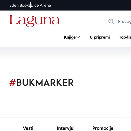
Eden Books
Dice Arena
Knjige
U pripremi
Top-li
Vesti
Intervjui
Promocije