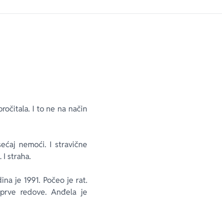
ročitala. I to ne na način
ećaj nemoći. I stravične
 I straha.
na je 1991. Počeo je rat.
u prve redove. Anđela je