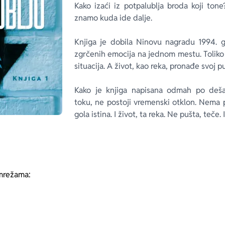
Kako izaći iz potpalublja broda koji ton
znamo kuda ide dalje.
Knjiga je dobila Ninovu nagradu 1994. g
zgrčenih emocija na jednom mestu. Toliko
situacija. A život, kao reka, pronađe svoj pu
Kako je knjiga napisana odmah po deša
toku, ne postoji vremenski otklon. Nema 
gola istina. I život, ta reka. Ne pušta, teče. I
mrežama: