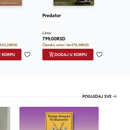
Predator
Cena:
799,00
RSD
503,28
RSD
Članska cena i do:
575,28
RSD
U KORPU
DODAJ U KORPU
Dodaj u omiljene
Dodaj u omilje
POGLEDAJ SVE