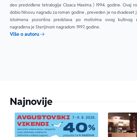
deo predviđene tetralogije Cloaca Maxima ) 1994. godine. Ovaj ro
dobio Ninovu nagradu za roman godine , preveden je na dvadeset jez
istoimena pozorišna predstava po motivima ovog kultnog r
nagrađena je Sterijinom nagradom 1997. godine.
Više o autoru
Najnovije