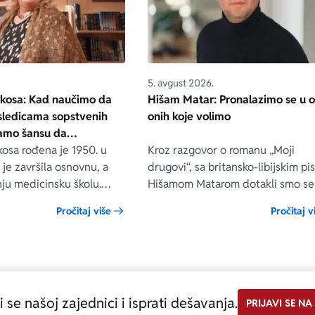
5. avgust 2026.
ikosa: Kad naučimo da
Hišam Matar: Pronalazimo se u 
sledicama sopstvenih
onih koje volimo
jamo šansu da
mir
kosa rođena je 1950. u
Kroz razgovor o romanu „Moji
je završila osnovnu, a
drugovi“, sa britansko-libijskim p
ju medicinsku školu.
Hišamom Matarom dotakli smo se 
 medicinska sestra u
važnih životnih pitanja, kao što su
Pročitaj više
Pročitaj v
 Majni. Do sada je izdala
danas znači biti čovek i koliko se
leba nasušna“, „Međaši
vrednuju sloboda i hrabrost.
on srca“, „Tri hleba
lici vremena“, koji su
iše izdanja.
i se našoj zajednici i isprati dešavanja.
PRIJAVI SE NA