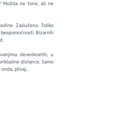
e? Možda ne tone, ali ne
odine. Zasluženo. Toliko
 bespomoćnosti. Bizarnih
t.
vanjima devedesetih, u
prikladne distance. Samo
 onda, plivaj...