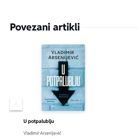
Povezani artikli
Pomeranje sadržaja slajdera u levo
U potpalublju
Vladimir Arsenijević