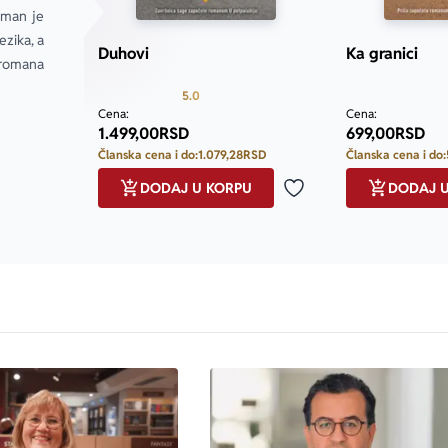
man je 
ika, a 
Duhovi
Ka granici
omana 
Prosecna ocena je 5.0 od 5
5.0
Cena:
Cena:
1.499,00
RSD
699,00
RSD
Članska cena i do:
1.079,28
RSD
Članska cena i do:
DODAJ U KORPU
DODAJ 
Dodaj u omiljene