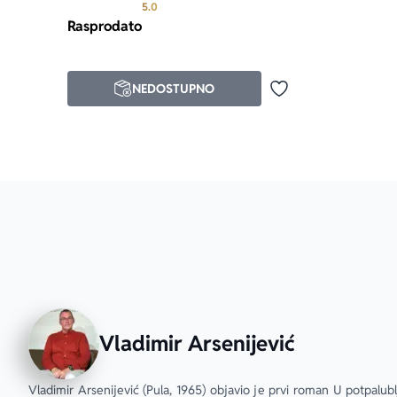
Prosecna ocena je 5.0 od 5
5.0
Rasprodato
NEDOSTUPNO
Dodaj u omiljene
Vladimir Arsenijević
Vladimir Arsenijević (Pula, 1965) objavio je prvi roman U potpalublj