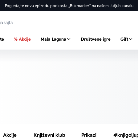
Pogledajte novu epizodu podkasta „Bukmarker“ na našem Jutjub kanalu
ste
% Akcije
Mala Laguna
Društvene igre
Gift
Akcije
Književni klub
Prikazi
#knjigolju