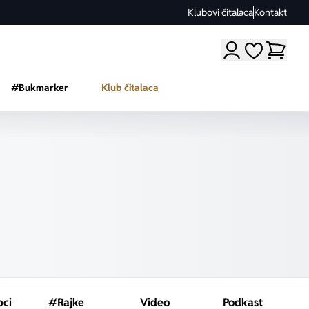
Klubovi čitalaca
Kontakt
Moji omiljeni a
#Bukmarker
Klub čitalaca
pci
#Rajke
Video
Podkast