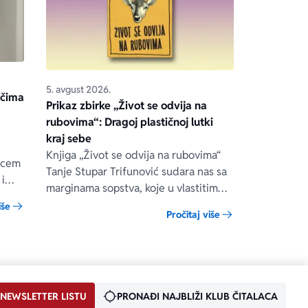
5. avgust 2026.
očima
Prikaz zbirke „Život se odvija na
rubovima“: Dragoj plastičnoj lutki
kraj sebe
Knjiga „Život se odvija na rubovima“
iscem
Tanje Stupar Trifunović sudara nas sa
i
marginama sopstva, koje u vlastitim
: šta
konvulzijama ipak traži put, izlaz pred
iše
Pročitaj više
kojim će popustiti sve stege i gdje će
biti moguća sloboda.
 NEWSLETTER LISTU
PRONAĐI NAJBLIŽI KLUB ČITALACA