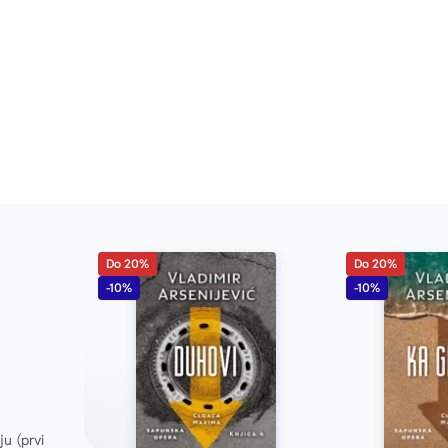
Do 20%
Do 20%
-10%
-10%
u (prvi 