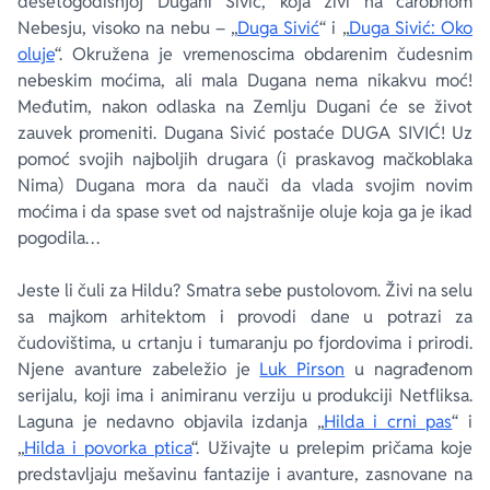
desetogodišnjoj Dugani Sivić, koja živi na čarobnom
Nebesju, visoko na nebu – „
Duga Sivić
“ i „
Duga Sivić: Oko
oluje
“. Okružena je vremenoscima obdarenim čudesnim
nebeskim moćima, ali mala Dugana nema nikakvu moć!
Međutim, nakon odlaska na Zemlju Dugani će se život
zauvek promeniti. Dugana Sivić postaće DUGA SIVIĆ! Uz
pomoć svojih najboljih drugara (i praskavog mačkoblaka
Nima) Dugana mora da nauči da vlada svojim novim
moćima i da spase svet od najstrašnije oluje koja ga je ikad
pogodila…
Jeste li čuli za Hildu? Smatra sebe pustolovom. Živi na selu
sa majkom arhitektom i provodi dane u potrazi za
čudovištima, u crtanju i tumaranju po fjordovima i prirodi.
Njene avanture zabeležio je
Luk Pirson
u nagrađenom
serijalu, koji ima i animiranu verziju u produkciji Netfliksa.
Laguna je nedavno objavila izdanja „
Hilda i crni pas
“ i
„
Hilda i povorka ptica
“. Uživajte u prelepim pričama koje
predstavljaju mešavinu fantazije i avanture, zasnovane na