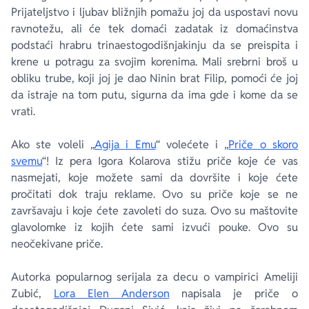
Prijateljstvo i ljubav bližnjih pomažu joj da uspostavi novu
ravnotežu, ali će tek domaći zadatak iz domaćinstva
podstaći hrabru trinaestogodišnjakinju da se preispita i
krene u potragu za svojim korenima. Mali srebrni broš u
obliku trube, koji joj je dao Ninin brat Filip, pomoći će joj
da istraje na tom putu, sigurna da ima gde i kome da se
vrati.
Ako ste voleli „
Agija i Emu
“ volećete i „
Priče o skoro
svemu
“! Iz pera Igora Kolarova stižu priče koje će vas
nasmejati, koje možete sami da dovršite i koje ćete
pročitati dok traju reklame. Ovo su priče koje se ne
završavaju i koje ćete zavoleti do suza. Ovo su maštovite
glavolomke iz kojih ćete sami izvući pouke. Ovo su
neočekivane priče.
Autorka popularnog serijala za decu o vampirici Ameliji
Zubić,
Lora Elen Anderson
napisala je priče o