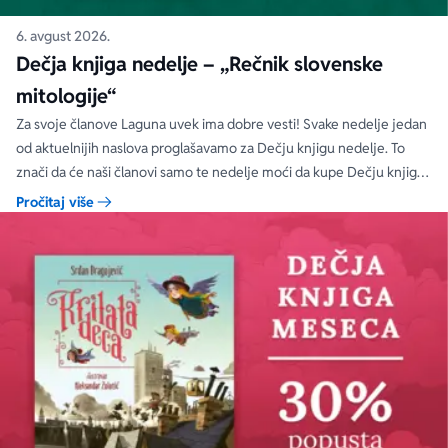
6. avgust 2026.
Dečja knjiga nedelje – „Rečnik slovenske
mitologije“
Za svoje članove Laguna uvek ima dobre vesti! Svake nedelje jedan
od aktuelnijih naslova proglašavamo za Dečju knjigu nedelje. To
znači da će naši članovi samo te nedelje moći da kupe Dečju knjigu
nedelje sa specijalnim DODATNIM popustom od 30%.
Pročitaj više