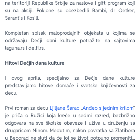
na teritoriji Republike Srbije za naslove i gift program koji
su na akciji. Poklone su obezbedili Bambi, dr Oetker,
Sarantis i Kosili.
Kompletan spisak maloprodajnih objekata u kojima se
održavaju Dečji dani kulture potražite na sajtovima
laguna.rs i delfi.rs.
Hitovi Dečjih dana kulture
I ovog aprila, specijalno za Dečje dane kulture
predstavljamo hitove domaće i svetske književnosti za
decu.
Prvi roman za decu
Ljiljane Šarac
„
Anđeo s jednim krilom
“
je priča o Ružici koja kreće u sedmi razred, bezbrižno
odgovara na sve školske obaveze i uživa u druženju sa
drugaricom Ninom. Međutim, nakon povratka sa Zlatibora
u Beograd ne sluti da će joj se život potpuno promeniti...