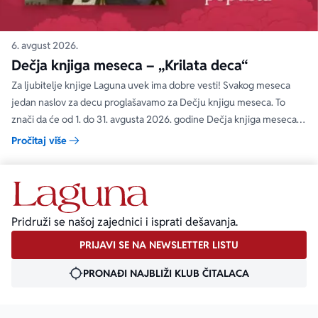
6. avgust 2026.
Dečja knjiga meseca – „Krilata deca“
Za ljubitelje knjige Laguna uvek ima dobre vesti! Svakog meseca
jedan naslov za decu proglašavamo za Dečju knjigu meseca. To
znači da će od 1. do 31. avgusta 2026. godine Dečja knjiga meseca
moći da se kupi na specijalnom popustu od 30%. Uz ovaj popust ne
Pročitaj više
važe članski i količinski popust.
Pridruži se našoj zajednici i isprati dešavanja.
PRIJAVI SE NA NEWSLETTER LISTU
PRONAĐI NAJBLIŽI KLUB ČITALACA