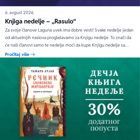
6. avgust 2026.
Knjiga nedelje – „Rasulo“
Za svoje članove Laguna uvek ima dobre vesti! Svake nedelje jedan
od aktuelnijih naslova proglašavamo za Knjigu nedelje. To znači da
će naši članovi samo te nedelje moći da kupe Knjigu nedelje sa
specijalnim DODATNIM popustom od 30%.
Pročitaj više