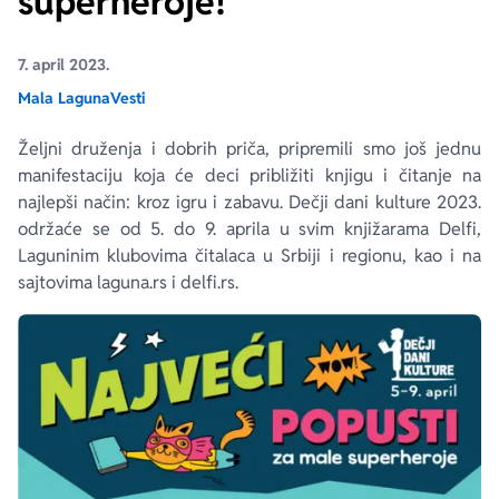
superheroje!
Ekranizovane knjige
Poezija
Bojan Ljubenović
Peter Handke
7. april 2023.
Mala Laguna
Vesti
Za poklon
Lični razvoj i popularna psihologija
Dejan Tiago-Stanković
Harlan Koben
Željni druženja i dobrih priča, pripremili smo još jednu
manifestaciju koja će deci približiti knjigu i čitanje na
E-knjige
Biografija
Milica Jakovljević Mir-Jam
Elif Šafak
najlepši način: kroz igru i zabavu. Dečji dani kulture 2023.
održaće se od 5. do 9. aprila u svim knjižarama Delfi,
Autori
Laguninim klubovima čitalaca u Srbiji i regionu, kao i na
sajtovima laguna.rs i delfi.rs.