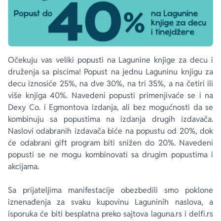
Očekuju vas veliki popusti na Lagunine knjige za decu i
druženja sa piscima! Popust na jednu Laguninu knjigu za
decu iznosiće 25%, na dve 30%, na tri 35%, a na četiri ili
više knjiga 40%. Navedeni popusti primenjivaće se i na
Dexy Co. i Egmontova izdanja, ali bez mogućnosti da se
kombinuju sa popustima na izdanja drugih izdavača.
Naslovi odabranih izdavača biće na popustu od 20%, dok
će odabrani gift program biti snižen do 20%. Navedeni
popusti se ne mogu kombinovati sa drugim popustima i
akcijama.
Sa prijateljima manifestacije obezbedili smo poklone
iznenađenja za svaku kupovinu Laguninih naslova, a
isporuka će biti besplatna preko sajtova laguna.rs i delfi.rs