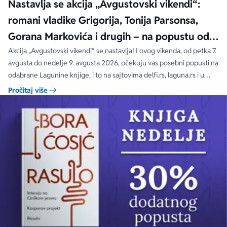
Nastavlja se akcija „Avgustovski vikendi“:
romani vladike Grigorija, Tonija Parsonsa,
Gorana Markovića i drugih – na popustu od
čak 40, 50 i 60%
Akcija „Avgustovski vikendi“ se nastavlja! I ovog vikenda, od petka 7.
avgusta do nedelje 9. avgusta 2026, očekuju vas posebni popusti na
odabrane Lagunine knjige, i to na sajtovima delfi.rs, laguna.rs i u
svim Delfi knjižarama.
Pročitaj više