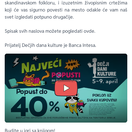
skandinavskom folkloru, i izuzetnim živopisnim crtežima
koji će vas sigurno povesti na mesto odakle će vam naš
svet izgledati potpuno drugačije.
Spisak svih naslova možete pogledati ovde.
Prijatelj Dečjih dana kulture je Banca Intesa.
aboutPage.sr-only.custom-youtube-play-icon
Budite u igri sa knjigom!