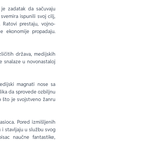
 je zadatak da sačuvaju
vemira ispunili svoj cilj,
 Ratovi prestaju, vojno-
lne ekonomije propadaju.
ičitih država, medijskih
e snalaze u novonastaloj
edijski magnati nose sa
ika da sprovede ozbiljnu
 što je svojstveno žanru
sioca. Pored izmišljenih
 i stavljaju u službu svog
isac naučne fantastike,