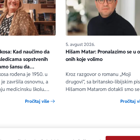
5. avgust 2026.
ikosa: Kad naučimo da
Hišam Matar: Pronalazimo se u 
sledicama sopstvenih
onih koje volimo
jamo šansu da
mir
kosa rođena je 1950. u
Kroz razgovor o romanu „Moji
je završila osnovnu, a
drugovi“, sa britansko-libijskim p
ju medicinsku školu.
Hišamom Matarom dotakli smo se 
 medicinska sestra u
važnih životnih pitanja, kao što su
Pročitaj više
Pročitaj v
 Majni. Do sada je izdala
danas znači biti čovek i koliko se
leba nasušna“, „Međaši
vrednuju sloboda i hrabrost.
on srca“, „Tri hleba
lici vremena“, koji su
iše izdanja.