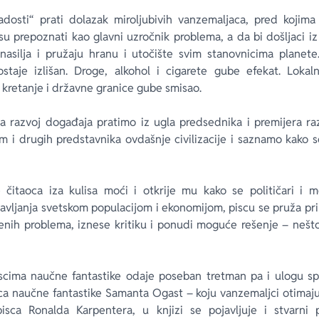
dosti“ prati dolazak miroljubivih vanzemaljaca, pred kojima
u prepoznati kao glavni uzročnik problema, a da bi došljaci iz s
 nasilja i pružaju hranu i utočište svim stanovnicima planete.
ostaje izlišan. Droge, alkohol i cigarete gube efekat. Loka
retanje i državne granice gube smisao.
razvoj događaja pratimo iz ugla predsednika i premijera razl
m i drugih predstavnika ovdašnje civilizacije i saznamo kako s
čitaoca iza kulisa moći i otkrije mu kako se političari i m
vljanja svetskom populacijom i ekonomijom, piscu se pruža pril
venih problema, iznese kritiku i ponudi moguće rešenje – nešto
scima naučne fantastike odaje poseban tretman pa i ulogu spa
jica naučne fantastike Samanta Ogast – koju vanzemaljci otimaju
isca Ronalda Karpentera, u knjizi se pojavljuje i stvarni p