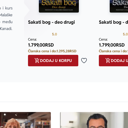
 i kurs 
alaške 
o među 
Sakati bog - deo drugi
Sakati bog - 
 Kanadi.
Prosecna ocena je 5.0 od 5
5.0
5.0
Cena:
Cena:
1.799,00
RSD
1.799,00
RSD
Članska cena i do:
1.295,28
RSD
Članska cena i do:
DODAJ U KORPU
DODAJ 
Dodaj u omiljene