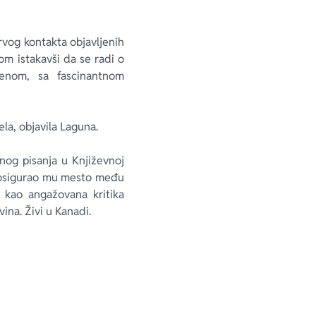
prvog kontakta objavljenih
m istakavši da se radi o
denom, sa fascinantnom
la, objavila Laguna.
vnog pisanja u Književnoj
i osigurao mu mesto među
u kao angažovana kritika
vina. Živi u Kanadi.