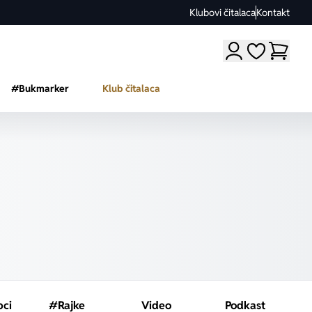
Klubovi čitalaca
Kontakt
Moji omiljeni a
#Bukmarker
Klub čitalaca
pci
#Rajke
Video
Podkast