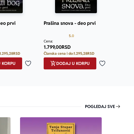
deo prvi
Prašina snova - deo prvi
Prosecna ocena je 5.0 od 5
Prosecna ocena je 5.0 od 5
5.0
Cena:
1.799,00
RSD
1.295,28
RSD
Članska cena i do:
1.295,28
RSD
U KORPU
DODAJ U KORPU
Dodaj u omiljene
Dodaj u omilje
POGLEDAJ SVE