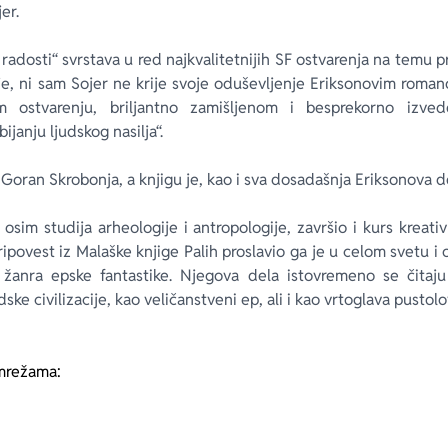
er.
 radosti“ svrstava u red najkvalitetnijih SF ostvarenja na temu 
e, ni sam Sojer ne krije svoje oduševljenje Eriksonovim romano
om ostvarenju, briljantno zamišljenom i besprekorno izve
janju ljudskog nasilja“.
Goran Skrobonja, a knjigu je, kao i sva dosadašnja Eriksonova de
 osim studija arheologije i antropologije, završio i kurs kreati
ripovest iz Malaške knjige Palih
proslavio ga je u celom svetu 
 žanra epske fantastike. Njegova dela istovremeno se čitaj
ke civilizacije, kao veličanstveni ep, ali i kao vrtoglava pustolo
mrežama: