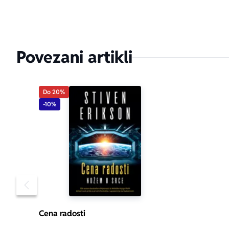
Povezani artikli
Do 20%
-10%
Pomeranje sadržaja slajdera u levo
Cena radosti