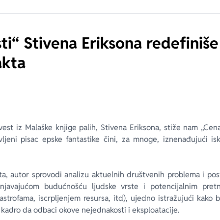
ti“ Stivena Eriksona redefiniš
akta
vest iz Malaške knjige palih, Stivena Eriksona, stiže nam „Cen
vljeni pisac epske fantastike čini, za mnoge, iznenađujući is
a, autor sprovodi analizu aktuelnih društvenih problema i post
injavajućom budućnošću ljudske vrste i potencijalnim pre
astrofama, iscrpljenjem resursa, itd), ujedno istražujući kako
 kadro da odbaci okove nejednakosti i eksploatacije.