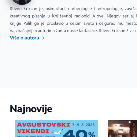
Stiven Erikson je, osim studija arheologije i antropologije, završio
kreativnog pisanja u Književnoj radionici Ajove. Njegov serijal M
knjige Palih ga je proslavio u celom svetu i osigurao mu mest
najznačajnijim autorima žanra epske fantastike. Stiven Erikson živi u
Više o autoru
Najnovije