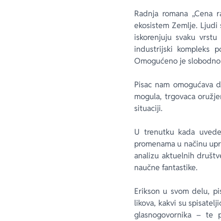
Radnja romana „Cena ra
ekosistem Zemlje. Ljudi s
iskorenjuju svaku vrstu
industrijski kompleks p
Omogućeno je slobodno k
Pisac nam omogućava da 
mogula, trgovaca oružje
situaciji.
U trenutku kada uvede 
promenama u načinu upra
analizu aktuelnih društ
naučne fantastike.
Erikson u svom delu, pi
likova, kakvi su spisatel
glasnogovornika – te p