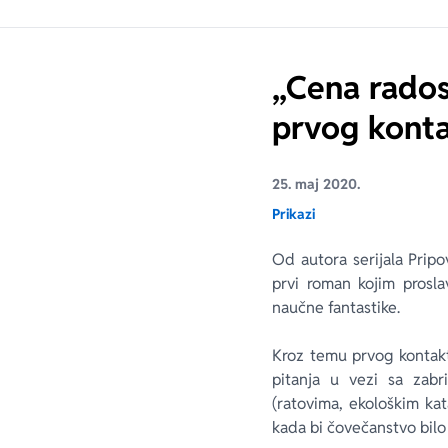
„Cena rados
prvog kont
25. maj 2020.
Prikazi
Od autora serijala Pripo
prvi roman kojim prosla
naučne fantastike.
Kroz temu prvog kontakt
pitanja u vezi sa zabr
(ratovima, ekološkim kat
kada bi čovečanstvo bilo