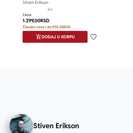
Stiven Erikson
Prosecna ocena je 4.6 od 5
4.6
Cena:
1.299,00
RSD
Članska cena i do:
935,28
RSD
DODAJ U KORPU
Dodaj u omiljene
Stiven Erikson