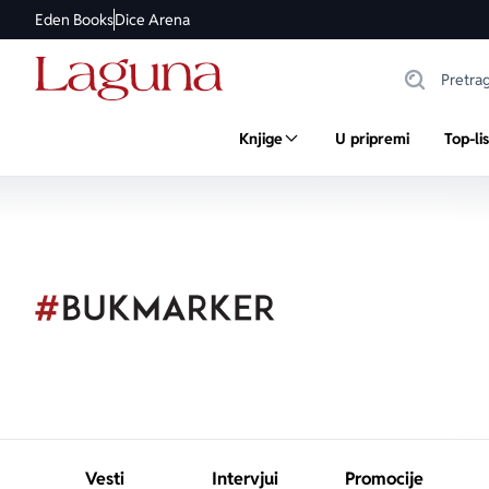
Eden Books
Dice Arena
Knjige
U pripremi
Top-li
Vesti
Intervjui
Promocije