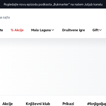
Pogledajte novu epizodu podkasta „Bukmarker“ na našem Jutjub kanalu
ste
% Akcije
Mala Laguna
Društvene igre
Gift
Akcije
Književni klub
Prikazi
#knjigolju