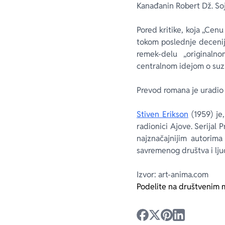
Kanađanin Robert Dž. Soj
Pored kritike, koja „Cenu
tokom poslednje decenij
remek-delu „originaln
centralnom idejom o suzbi
Prevod romana je uradio 
Stiven Erikson
(1959) je,
radionici Ajove. Serijal
P
najznačajnijim autorima
savremenog društva i ljuds
Izvor: art-anima.com
Podelite na društvenim 