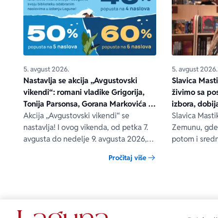
5. avgust 2026.
5. avgust 2026.
Nastavlja se akcija „Avgustovski
Slavica Mast
vikendi“: romani vladike Grigorija,
živimo sa po
Tonija Parsonsa, Gorana Markovića i
izbora, dobi
drugih – na popustu od čak 40, 50 i
Akcija „Avgustovski vikendi“ se
pronađemo 
Slavica Masti
60%
nastavlja! I ovog vikenda, od petka 7.
Zemunu, gde 
avgusta do nedelje 9. avgusta 2026,
potom i sredn
očekuju vas posebni popusti na
Radila je kao
Pročitaj više
odabrane Lagunine knjige, i to na
Frankfurtu na
sajtovima delfi.rs, laguna.rs i u svim
romane „Tri h
Delfi knjižarama.
savesti“, „Zak
nasušna na po
objavljeni u v