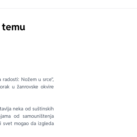
e temu
a radosti: Nožem u srce“,
korak u žanrovske okvire
avlja neka od suštinskih
tnjama od samouništenja
 bi svet mogao da izgleda