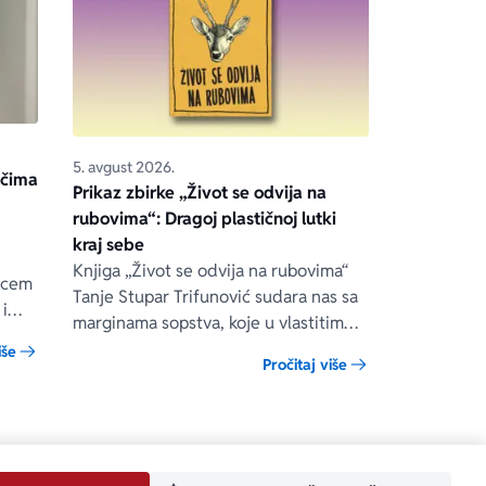
5. avgust 2026.
očima
Prikaz zbirke „Život se odvija na
rubovima“: Dragoj plastičnoj lutki
kraj sebe
Knjiga „Život se odvija na rubovima“
iscem
Tanje Stupar Trifunović sudara nas sa
i
marginama sopstva, koje u vlastitim
: šta
konvulzijama ipak traži put, izlaz pred
iše
Pročitaj više
kojim će popustiti sve stege i gdje će
biti moguća sloboda.