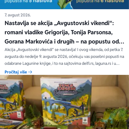
7. avgust 2026.
Nastavlja se akcija „Avgustovski vikendi“:
romani vladike Grigorija, Tonija Parsonsa,
Gorana Markovića i drugih – na popustu od
čak 40, 50 i 60%
Akcija „Avgustovski vikendi“ se nastavlja! I ovog vikenda, od petka 7.
avgusta do nedelje 9. avgusta 2026, očekuju vas posebni popusti na
odabrane Lagunine knjige, i to na sajtovima delfi.rs, laguna.rs i u
svim Delfi knjižarama.
Pročitaj više