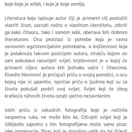
koje boje je asfalt, i koje je boje zemlja.
Literatura koju ispisuje autor čiji je primarni cilj posložiti
vlastiti život, saznati nešto o vlastitom identitetu, otkriti
ga kako čitaocu, tako i samom sebi, obećava biti dobrom
literaturom. Ona proizlazi iz potrebe koja je ravna
osnovnim egzistencijalnim potrebama, a književnost koja
je potaknuta takvom pozicijom autora, strašću kojom on
sam pokušava razumjeti svijet, književnost je u kojoj će
primarni ciljevi autora biti jednako važni i čitaocima.
Elvedin Nezirović je pričajući priču o svojoj porodici, o ocu
kojeg nije ni upamtio, ispričao priču o ljudima koji su za
života pokušali podići svoj svijet. Svijet koji će zbog
kratkoće njihovih života ostati vječno nezavršenim.
Izbiti priču iz oskudnih fotografija koje je načinila
nespretna ruka, ne može bilo ko. Oživjeti svijet koji je
izblijedio zajedno s tim fotografijama može samo pisac
jake imaginacije. Pisac koji je dovoljno velik da taj iščezli