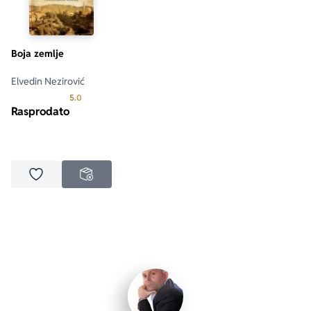
Boja zemlje
Elvedin Nezirović
Prosecna ocena je 5.0 od 5
5.0
Rasprodato
Dodaj u omiljene
NEDOSTUPNO