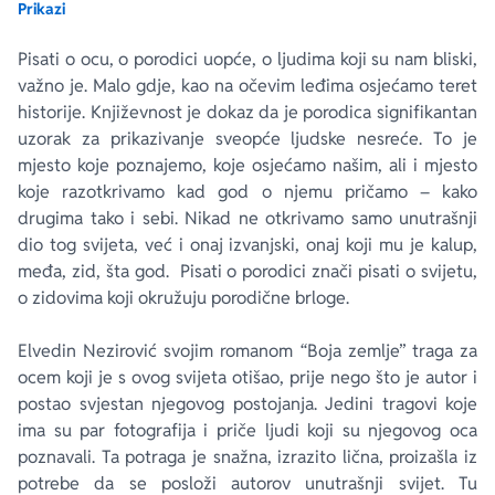
Prikazi
Ekranizovane knjige
Poezija
Bojan Ljubenović
Peter Handke
Pisati o ocu, o porodici uopće, o ljudima koji su nam bliski,
važno je. Malo gdje, kao na očevim leđima osjećamo teret
historije. Književnost je dokaz da je porodica signifikantan
Za poklon
Lični razvoj i popularna psihologija
Dejan Tiago-Stanković
Harlan Koben
uzorak za prikazivanje sveopće ljudske nesreće. To je
mjesto koje poznajemo, koje osjećamo našim, ali i mjesto
E-knjige
Biografija
Milica Jakovljević Mir-Jam
Elif Šafak
koje razotkrivamo kad god o njemu pričamo – kako
drugima tako i sebi. Nikad ne otkrivamo samo unutrašnji
Autori
dio tog svijeta, već i onaj izvanjski, onaj koji mu je kalup,
međa, zid, šta god. Pisati o porodici znači pisati o svijetu,
o zidovima koji okružuju porodične brloge.
Elvedin Nezirović svojim romanom “Boja zemlje” traga za
ocem koji je s ovog svijeta otišao, prije nego što je autor i
postao svjestan njegovog postojanja. Jedini tragovi koje
ima su par fotografija i priče ljudi koji su njegovog oca
poznavali. Ta potraga je snažna, izrazito lična, proizašla iz
potrebe da se posloži autorov unutrašnji svijet. Tu