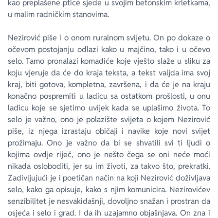
kao preplašene ptice sjede u svojim betonskim krletkama,
u malim radničkim stanovima.
Nezirović piše i o onom ruralnom svijetu. On po dokaze o
očevom postojanju odlazi kako u majčino, tako i u očevo
selo. Tamo pronalazi komadiće koje vješto slaže u sliku za
koju vjeruje da će do kraja teksta, a tekst valjda ima svoj
kraj, biti gotova, kompletna, završena, i da će je na kraju
konačno pospremiti u ladicu sa ostatkom prošlosti, u onu
ladicu koje se sjetimo uvijek kada se uplašimo života. To
selo je važno, ono je polazište svijeta o kojem Nezirović
piše, iz njega izrastaju običaji i navike koje novi svijet
prožimaju. Ono je važno da bi se shvatili svi ti ljudi o
kojima ovdje riječ, ono je nešto čega se oni neće moći
nikada osloboditi, jer su im životi, za takvo što, prekratki.
Zadivljujući je i poetičan način na koji Nezirović doživljava
selo, kako ga opisuje, kako s njim komunicira. Nezirovićev
senzibilitet je nesvakidašnji, dovoljno snažan i prostran da
osjeća i selo i grad. I da ih uzajamno objašnjava. On zna i