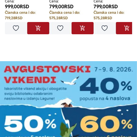
Cena:
Cena:
Cena:
999,00
RSD
799,00
RSD
799,00
RSD
Članska cena i do:
Članska cena i do:
Članska cena i do:
719,28
RSD
575,28
RSD
575,28
RSD
Dodaj u omiljene
Dodaj u omiljene
Dodaj u omilje
DODAJ U KORPU
DODAJ U KORPU
DODA