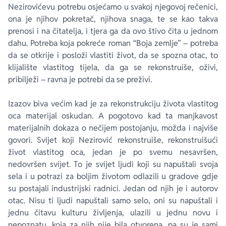
Nezirovićevu potrebu osjećamo u svakoj njegovoj rečenici,
ona je njihov pokretač, njihova snaga, te se kao takva
prenosi i na čitatelja, i tjera ga da ovo štivo čita u jednom
dahu. Potreba koja pokreće roman “Boja zemlje” – potreba
da se otkrije i posloži vlastiti život, da se spozna otac, to
klijalište vlastitog tijela, da ga se rekonstruiše, oživi,
pribilježi – ravna je potrebi da se preživi.
Izazov biva većim kad je za rekonstrukciju života vlastitog
oca materijal oskudan. A pogotovo kad ta manjkavost
materijalnih dokaza o nečijem postojanju, možda i najviše
govori. Svijet koji Nezirović rekonstruiše, rekonstruišući
život vlastitog oca, jedan je po svemu nesavršen,
nedovršen svijet. To je svijet ljudi koji su napuštali svoja
sela i u potrazi za boljim životom odlazili u gradove gdje
su postajali industrijski radnici. Jedan od njih je i autorov
otac. Nisu ti ljudi napuštali samo selo, oni su napuštali i
jednu čitavu kulturu življenja, ulazili u jednu novu i
nepoznatu, koja za njih nije bila otvorena, pa su je sami