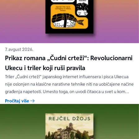
7. avgust 2026.
Prikaz romana „Čudni crteži“: Revolucionarni
Ukecu i triler koji ruši pravila
Triler „Čudni crteži“ japanskog internet influensera i pisca Ukecua
nije oslonjen na klasične narativne tehnike niti na uobičajene načine
građenja napetosti. Umesto toga, on uvodi čitaoca u svet u kom
priložene ilustracije govore više od reči, a ono što je nacrtano često
Pročitaj više
nosi dublju istinu od onoga što je izgovoreno.