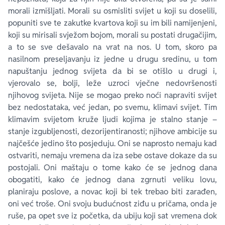
morali izmišljati. Morali su osmisliti svijet u koji su doselili,
popuniti sve te zakutke kvartova koji su im bili namijenjeni,
koji su mirisali svježom bojom, morali su postati drugačijim,
a to se sve dešavalo na vrat na nos. U tom, skoro pa
nasilnom preseljavanju iz jedne u drugu sredinu, u tom
napuštanju jednog svijeta da bi se otišlo u drugi i,
vjerovalo se, bolji, leže uzroci vječne nedovršenosti
njihovog svijeta. Nije se mogao preko noći napraviti svijet
bez nedostataka, već jedan, po svemu, klimavi svijet. Tim
klimavim svijetom kruže ljudi kojima je stalno stanje –
stanje izgubljenosti, dezorijentiranosti; njihove ambicije su
najčešće jedino što posjeduju. Oni se naprosto nemaju kad
ostvariti, nemaju vremena da iza sebe ostave dokaze da su
postojali. Oni maštaju o tome kako će se jednog dana
obogatiti, kako će jednog dana zgrnuti veliku lovu,
planiraju poslove, a novac koji bi tek trebao biti zarađen,
oni već troše. Oni svoju budućnost ziđu u pričama, onda je
ruše, pa opet sve iz početka, da ubiju koji sat vremena dok