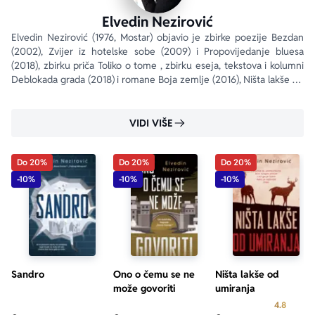
Elvedin Nezirović
Elvedin Nezirović (1976, Mostar) objavio je zbirke poezije Bezdan 
(2002), Zvijer iz hotelske sobe (2009) i Propovijedanje bluesa 
(2018), zbirku priča Toliko o tome , zbirku eseja, tekstova i kolumni 
Deblokada grada (2018) i romane Boja zemlje (2016), Ništa lakše od 
umiranja (2019, Nagrada...
VIDI VIŠE
Do 20%
Do 20%
Do 20%
-10%
-10%
-10%
Sandro
Ono o čemu se ne
Ništa lakše od
može govoriti
umiranja
Prosecn
4.8