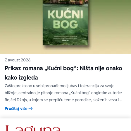
7. avgust 2026.
Prikaz romana „Kućni bog“: Ništa nije onako
kako izgleda
Zašto prekasno u sebi pronađemo ljubav i toleranciju za svoje
bližnje, centralno je pitanje romana „Kućni bog“ engleske autorke
Rejčel Džojs, u kojem se prepliću teme porodice, složenih veza i
umetnosti.
Pročitaj više