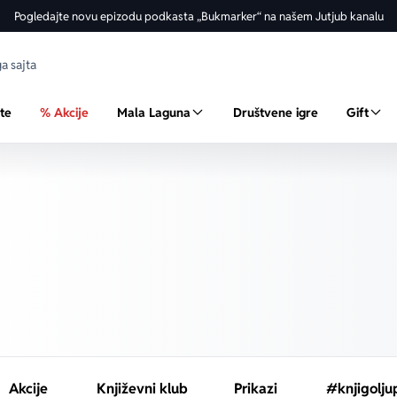
Pogledajte novu epizodu podkasta „Bukmarker“ na našem Jutjub kanalu
ste
% Akcije
Mala Laguna
Društvene igre
Gift
Akcije
Književni klub
Prikazi
#knjigolju