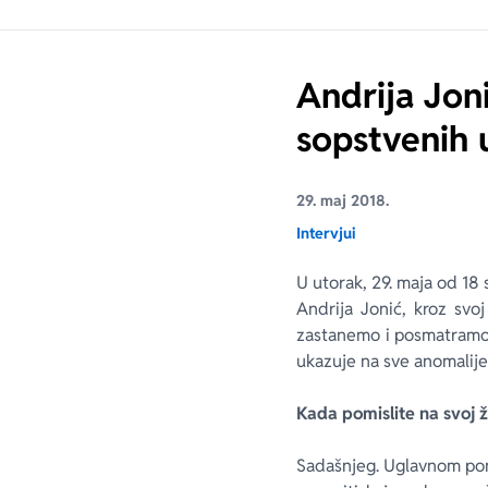
Andrija Joni
sopstvenih
29. maj 2018.
Intervjui
U utorak, 29. maja od 18 
Andrija Jonić, kroz svo
zastanemo i posmatramo 
ukazuje na sve anomalije
Kada pomislite na svoj ž
Sadašnjeg. Uglavnom pom