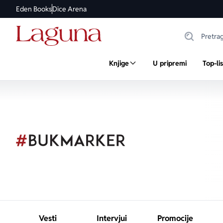
Eden Books
Dice Arena
Knjige
U pripremi
Top-li
Vesti
Intervjui
Promocije