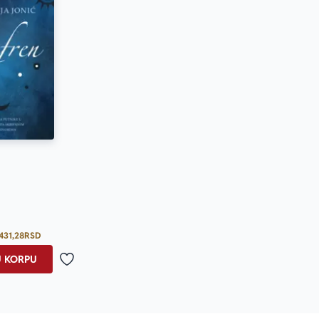
Prosecna ocena je 5.0 od 5
431,28
RSD
U KORPU
Dodaj u omiljene