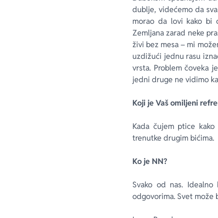
dublje, videćemo da sva
morao da lovi kako bi
Zemljana zarad neke pr
živi bez mesa – mi možem
uzdižući jednu rasu izna
vrsta. Problem čoveka je
jedni druge ne vidimo ka
Koji je Vaš omiljeni refr
Kada čujem ptice kako 
trenutke drugim bićima.
Ko je NN?
Svako od nas. Idealno 
odgovorima. Svet može bi