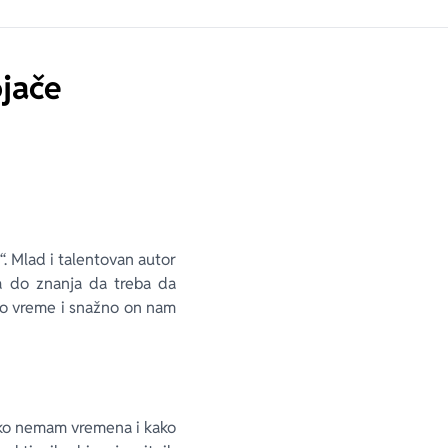
ojače
“. Mlad i talentovan autor
ja do znanja da treba da
to vreme i snažno on nam
ako nemam vremena i kako