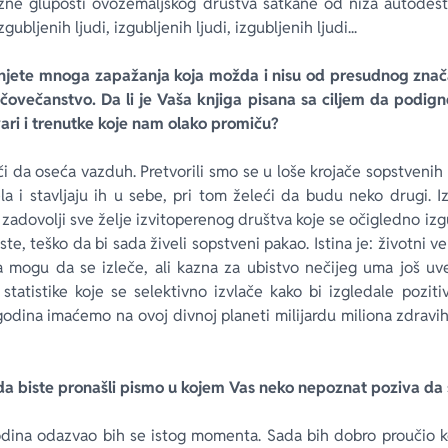
žne gluposti ovozemaljskog društva satkane od niza autodestru
zgubljenih ljudi, izgubljenih ljudi, izgubljenih ljudi...
njete mnoga zapažanja koja možda i nisu od presudnog značaj
čovečanstvo. Da li je Vaša knjiga pisana sa ciljem da podigne
ri i trenutke koje nam olako promiču?
i da oseća vazduh. Pretvorili smo se u loše krojače sopstvenih
ela i stavljaju ih u sebe, pri tom želeći da budu neko drugi.
zadovolji sve želje izvitoperenog društva koje se očigledno izg
este, teško da bi sada živeli sopstveni pakao. Istina je: životni v
ja mogu da se izleče, ali kazna za ubistvo nečijeg uma još uv
statistike koje se selektivno izvlače kako bi izgledale pozit
odina imaćemo na ovoj divnoj planeti milijardu miliona zdravi
da biste pronašli pismo u kojem Vas neko nepoznat poziva da 
dina odazvao bih se istog momenta. Sada bih dobro proučio kov