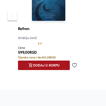
Pomeranje sadržaja slajdera u levo
Refren
Andrija Jonić
Prosecna ocena je 5.0 od 5
5.0
Cena:
599,00
RSD
Članska cena i do:
431,28
RSD
DODAJ U KORPU
Dodaj u omiljene