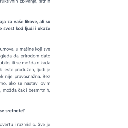
ktivnih zbivanja, sitnih
a za vaše likove, ali su
 svest kod ljudi i ukaže
 umova, u mašine koji sve
 Izgleda da prirodom dato
ubilo, ili se možda nikada
ek jeste produžen, ljudi je
ek nije pravosnažna. Bez
ivno, ako se nastavi ovim
h, možda čak i besmrtnih,
se sretnete?
ertu i razmislio. Sve je