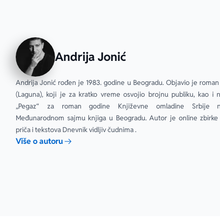
Andrija Jonić
Andrija Jonić rođen je 1983. godine u Beogradu. Objavio je roman 
(Laguna), koji je za kratko vreme osvojio brojnu publiku, kao i n
„Pegaz“ za roman godine Književne omladine Srbije n
Međunarodnom sajmu knjiga u Beogradu. Autor je online zbirke k
priča i tekstova Dnevnik vidljiv čudnima .
Više o autoru