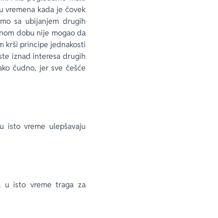
su vremena kada je čovek
mo sa ubijanjem drugih
enom dobu nije mogao da
 krši principe jednakosti
ste iznad interesa drugih
tako čudno, jer sve češće
u isto vreme ulepšavaju
a u isto vreme traga za