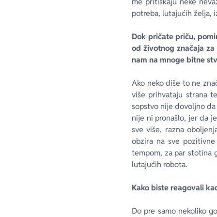
me pritiskaju neke neva
potreba, lutajućih želja, i
Dok pričate priču, pomi
od životnog značaja za 
nam na mnoge bitne stva
Ako neko diše to ne znač
više prihvataju strana t
sopstvo nije dovoljno da 
nije ni pronašlo, jer da j
sve više, razna oboljen
obzira na sve pozitivne 
tempom, za par stotina g
lutajućih robota.
Kako biste reagovali ka
Do pre samo nekoliko go