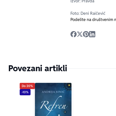
Izvor: Pravda
Foto: Deni Raičević
Podelite na društvenim 
Povezani artikli
Do 20%
-10%