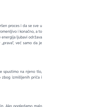
ršen proces i da se sve u
omenljivo i konačno, a to
e energija ljubavi održava
v „prava“, već samo da je
se spustimo na njeno tlo,
zbog izmišljenih priča i
nin. Ako pogledamo malo