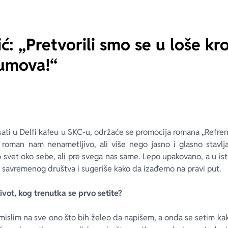
ć: „Pretvorili smo se u loše kr
 umova!“
sati u Delfi kafeu u SKC-u, održaće se promocija romana „Refren
j roman nam nenametljivo, ali više nego jasno i glasno stavl
svet oko sebe, ali pre svega nas same. Lepo upakovano, a u is
 savremenog društva i sugeriše kako da izađemo na pravi put.
ivot, kog trenutka se prvo setite?
islim na sve ono što bih želeo da napišem, a onda se setim k