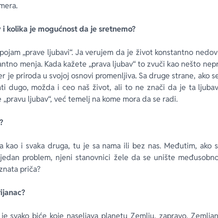
amera.
av i kolika je mogućnost da je sretnemo?
ojam „prave ljubavi“. Ja verujem da je život konstantno nedov
antno menja. Kada kažete „prava ljubav“ to zvuči kao nešto nepr
er je priroda u svojoj osnovi promenljiva. Sa druge strane, ako s
ti dugo, možda i ceo naš život, ali to ne znači da je ta ljuba
 „pravu ljubav“, već temelj na kome mora da se radi.
?
a kao i svaka druga, tu je sa nama ili bez nas. Međutim, ako 
jedan problem, njeni stanovnici žele da se unište međusobno 
znata priča?
rijanac?
e svako biće koje naseljava planetu Zemlju, zapravo, Zemlja