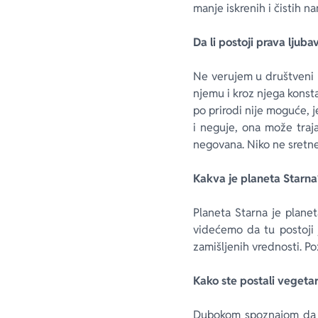
manje iskrenih i čistih n
Da li postoji prava ljub
Ne verujem u društveni p
njemu i kroz njega konst
po prirodi nije moguće, j
i neguje, ona može traja
negovana. Niko ne sretne
Kakva je planeta Starna
Planeta Starna je planet
videćemo da tu postoji 
zamišljenih vrednosti. Po
Kako ste postali vegeta
Dubokom spoznajom da j