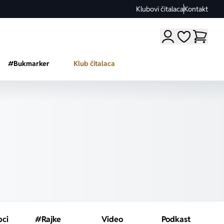
Klubovi čitalaca
Kontakt
Moji omiljeni a
#Bukmarker
Klub čitalaca
pci
#Rajke
Video
Podkast