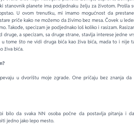
ki stanovnik planete ima podjednaku želju za životom. Prošla 
 opstao. U ovom trenutku, mi imamo mogućnost da prestane
astare priče kako ne možemo da živimo bez mesa. Čovek u led
o. Takođe, specizam je podjednako loš koliko i rasizam. Rasizam
d druge, a specizam, sa druge strane, stavlja interese jedne vr
 u tome što ne vidi druga bića kao živa bića, mada to i nije 
o živa bića.
en?
pevaju u dvorištu moje zgrade. One pričaju bez znanja da 
bi bilo da svaka NN osoba počne da postavlja pitanja i d
ti jedno jako lepo mesto.