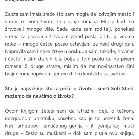
Zaista sam imala sreće što sam mogla da izdvojim mesto i
vreme u svom životu za pisanje romana. Mnogi ljudi su
žrtvovali mnogo više. Sada kada sam roditelj, ponekad
vreme za porodicu žrtvujem zarad posla, ali to je veoma
retko – mnogo češće posao ostavljam za neki drugi dan.
Napravila sam i neke žrtve u poslu. Ja sam, takođe, novinar
i često mislim da bih bila bolja u tom poslu da ne pišem
romane. S druge strane, mislim da me novinarstvo čini
boljim romanopiscem, jer me drži u kontaktu sa svetom.
Šta je najvažnije što iz priče o životu i smrti Sofi Stark
možemo da naučimo o životu?
Ovom knjigom želela sam da istražim ideju o teškom,
nezgodnom umetniku, posebno kad je taj umetnik žena.
Naši arhetipovi izmučenog genija – ili genija koji muči
druge – često su muškarci – dok sam pisala ovu knjigu,