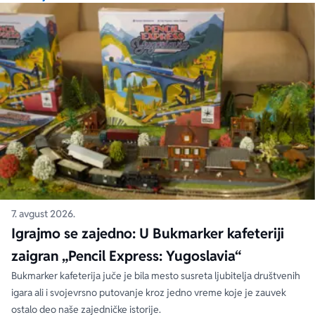
7. avgust 2026.
Igrajmo se zajedno: U Bukmarker kafeteriji
zaigran „Pencil Express: Yugoslavia“
Bukmarker kafeterija juče je bila mesto susreta ljubitelja društvenih
igara ali i svojevrsno putovanje kroz jedno vreme koje je zauvek
ostalo deo naše zajedničke istorije.