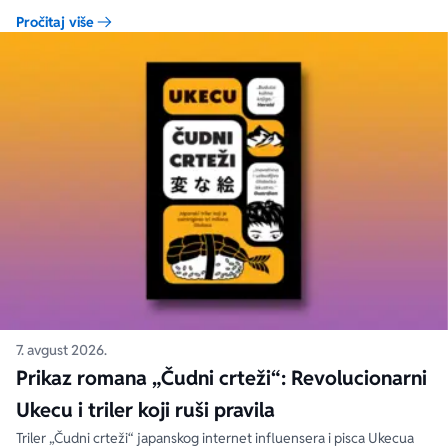
Pročitaj više
7. avgust 2026.
Prikaz romana „Čudni crteži“: Revolucionarni
Ukecu i triler koji ruši pravila
Triler „Čudni crteži“ japanskog internet influensera i pisca Ukecua