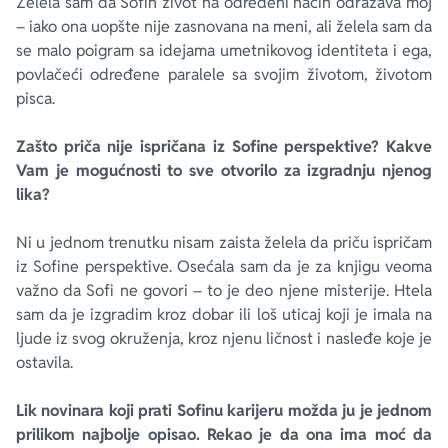
Želela sam da Sofin život na određeni način odražava moj
– iako ona uopšte nije zasnovana na meni, ali želela sam da
se malo poigram sa idejama umetnikovog identiteta i ega,
povlačeći određene paralele sa svojim životom, životom
pisca.
Zašto priča nije ispričana iz Sofine perspektive? Kakve
Vam je mogućnosti to sve otvorilo za izgradnju njenog
lika?
Ni u jednom trenutku nisam zaista želela da priču ispričam
iz Sofine perspektive. Osećala sam da je za knjigu veoma
važno da Sofi ne govori – to je deo njene misterije. Htela
sam da je izgradim kroz dobar ili loš uticaj koji je imala na
ljude iz svog okruženja, kroz njenu ličnost i nasleđe koje je
ostavila.
Lik novinara koji prati Sofinu karijeru možda ju je jednom
prilikom najbolje opisao. Rekao je da ona ima moć da