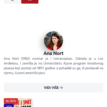
Dodaj u omiljene
DODAJ U KORPU
Ana Nort
Ana Nort (1983) novinar je i romanopisac. Odrasla je u Los 
Anđelesu, i završila je na Univerzitetu Ajove program kreativnog 
pisanja koji postoji od 1897. godine a pohađali su ga, ili predavali na 
njemu, čuveni američki pisci.
VIDI VIŠE
Do 20%
-10%