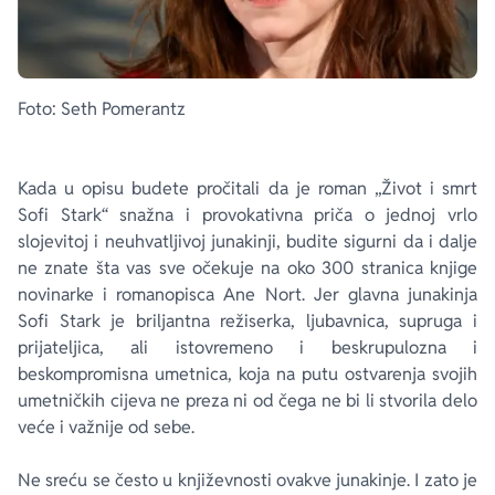
Foto: Seth Pomerantz
Kada u opisu budete pročitali da je roman „Život i smrt
Sofi Stark“ snažna i provokativna priča o jednoj vrlo
slojevitoj i neuhvatljivoj junakinji, budite sigurni da i dalje
ne znate šta vas sve očekuje na oko 300 stranica knjige
novinarke i romanopisca Ane Nort. Jer glavna junakinja
Sofi Stark je briljantna režiserka, ljubavnica, supruga i
prijateljica, ali istovremeno i beskrupulozna i
beskompromisna umetnica, koja na putu ostvarenja svojih
umetničkih cijeva ne preza ni od čega ne bi li stvorila delo
veće i važnije od sebe.
Ne sreću se često u književnosti ovakve junakinje. I zato je