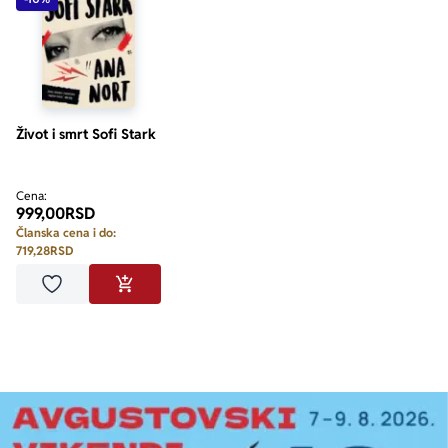
Život i smrt Sofi Stark
Cena:
999,00
RSD
Članska cena i do:
719,28
RSD
Dodaj u omiljene
DODAJ U KORPU