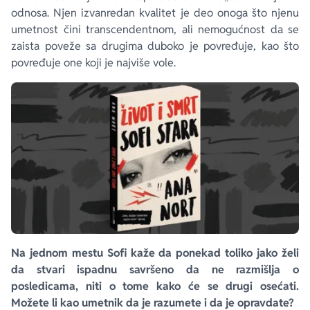
odnosa. Njen izvanredan kvalitet je deo onoga što njenu
umetnost čini transcendentnom, ali nemogućnost da se
zaista poveže sa drugima duboko je povređuje, kao što
povređuje one koji je najviše vole.
Na jednom mestu Sofi kaže da ponekad toliko jako želi
da stvari ispadnu savršeno da ne razmišlja o
posledicama, niti o tome kako će se drugi osećati.
Možete li kao umetnik da je razumete i da je opravdate?