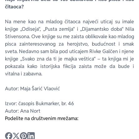
čitaoca?
Na mene kao na mladog čitaoca najveći uticaj su imale
knjige „Odiseja“, „Pusta zemlja“ i „Dijamantsko doba“ Nila
Stivensona. Ove knjige su me zaista oblikovale kao mladog
pisca zainteresovanog za herojstvo, budućnost i smak
sveta. Nedavno sam bila pod uticajem Rivke Galčen i njene
knjige „Svako zna da ti je majka veštica“ – ta knjiga mi je
pokazala kako istorijska fikcija zaista može da bude i
vitalna i zabavna.
Autor: Maja Šarić Vlaović
Izvor: časopis Bukmarker, br. 46
Autor: Ana Nort
Podelite na društvenim mrežama: