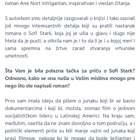
roman Ane Nort intrigantan, inspirativan i vredan čitanja.
S autorkom smo detaljnije razgovarali o knjizi i tako saznali
još mnogo interesantnih detalja koji su pratili nastanak
romana o Sofi Stark, koja joj je ušla u glavu i dugo nije
htela da je pusti, a otkrila nam je i to da li je i u kojoj meri i
sama spremna na žrtve zarad stvaranja vrhunske
umetnosti.
Šta Vam je bila polazna tačka za priču o Sofi Stark?
Odnosno, kako se ona našla u Vašim mislima mnogo pre
nego što ste napisali roman?
Prvo sam imala ideju da pišem o junaku koji bi se bavio
dokumentarcima i koji bi, možda, snimao film o jednom
socijalističkom lideru u Latinskoj Americi. Na kraju sam,
međutim, osetila da ne znam dovoljno o tom području, a i
politički elementi priče su bili manje važni od junaka koji
pravi filmove, nekoga ko bi mogao da bude briljantan i