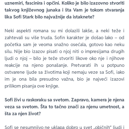
uznemiri, fascinira i opčini. Koliko je bilo izazovno stvoriti
takvog književnog junaka i šta Vam je tokom stvaranja
lika Sofi Stark bilo najvažnije da istaknete?
Neki aspekti romana su mi dolazili lakše, a neki teže i
zahtevali su više truda. Sofin karakter je došao lako – od
početka sam je veoma snažno osećala, gotovo kao neku
silu. Nije bio izazov pisati o njoj niti o impresijama drugih
ljudi o njoj – bilo je teže stvoriti likove oko nje i njihove
reakcije na njeno ponašanje. Pretvarati ih u potpuno
ostvarene ljude sa životima koji nemaju veze sa Sofi, iako
im je ona bila presudno važna, bio je najveći izazovi
prilikom pisanja ove knjige.
Sofi živi u raskoraku sa svetom. Zapravo, kamera je njena
veza sa svetom. Šta to tačno znači za njenu umetnost, a
šta za njen život?
Sofi se nesumnjivo ne uklapa dobro u svet „običnih“ ljudi i