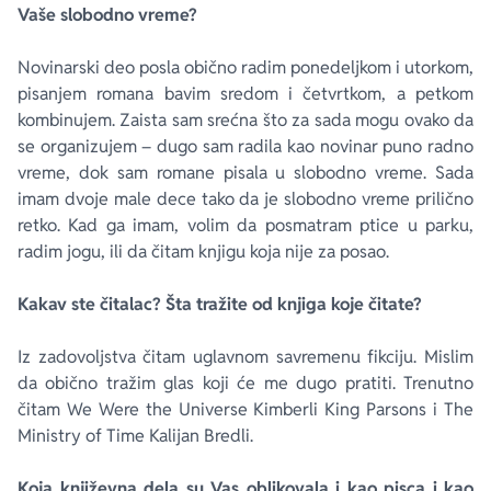
Vaše slobodno vreme?
Novinarski deo posla obično radim ponedeljkom i utorkom,
pisanjem romana bavim sredom i četvrtkom, a petkom
kombinujem. Zaista sam srećna što za sada mogu ovako da
se organizujem – dugo sam radila kao novinar puno radno
vreme, dok sam romane pisala u slobodno vreme. Sada
imam dvoje male dece tako da je slobodno vreme prilično
retko. Kad ga imam, volim da posmatram ptice u parku,
radim jogu, ili da čitam knjigu koja nije za posao.
Kakav ste čitalac? Šta tražite od knjiga koje čitate?
Iz zadovoljstva čitam uglavnom savremenu fikciju. Mislim
da obično tražim glas koji će me dugo pratiti. Trenutno
čitam
We Were the Universe
Kimberli King Parsons i
The
Ministry of Time
Kalijan Bredli.
Koja književna dela su Vas oblikovala i kao pisca i kao