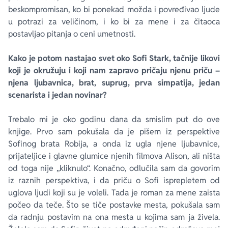
beskompromisan, ko bi ponekad možda i povređivao ljude
u potrazi za veličinom, i ko bi za mene i za čitaoca
postavljao pitanja o ceni umetnosti.
Kako je potom nastajao svet oko Sofi Stark, tačnije likovi
koji je okružuju i koji nam zapravo pričaju njenu priču –
njena ljubavnica, brat, suprug, prva simpatija, jedan
scenarista i jedan novinar?
Trebalo mi je oko godinu dana da smislim put do ove
knjige. Prvo sam pokušala da je pišem iz perspektive
Sofinog brata Robija, a onda iz ugla njene ljubavnice,
prijateljice i glavne glumice njenih filmova Alison, ali ništa
od toga nije „kliknulo“. Konačno, odlučila sam da govorim
iz raznih perspektiva, i da priču o Sofi isprepletem od
uglova ljudi koji su je voleli. Tada je roman za mene zaista
počeo da teče. Što se tiče postavke mesta, pokušala sam
da radnju postavim na ona mesta u kojima sam ja živela.