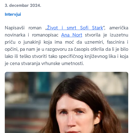
3. decembar 2024.
Intervjui
Ekranizovane knjige
Poezija
Bojan Ljubenović
Peter Handke
Napisavši roman „
Život i smrt Sofi Stark
“, američka
Za poklon
Lični razvoj i popularna psihologija
Dejan Tiago-Stanković
Harlan Koben
novinarka i romanopisac
Ana Nort
stvorila je izuzetnu
priču o junakinji koja ima moć da uznemiri, fascinira i
E-knjige
Biografija
Milica Jakovljević Mir-Jam
Elif Šafak
opčini, pa nam je u razgovoru za časopis otkrila da li je bilo
lako ili teško stvoriti tako specifičnog književnog lika i koja
je cena stvaranja vrhunske umetnosti.
Autori