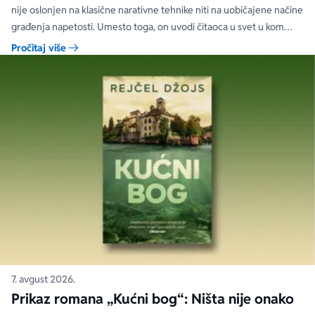
nije oslonjen na klasične narativne tehnike niti na uobičajene načine
građenja napetosti. Umesto toga, on uvodi čitaoca u svet u kom
priložene ilustracije govore više od reči, a ono što je nacrtano često
Pročitaj više
nosi dublju istinu od onoga što je izgovoreno.
7. avgust 2026.
Prikaz romana „Kućni bog“: Ništa nije onako