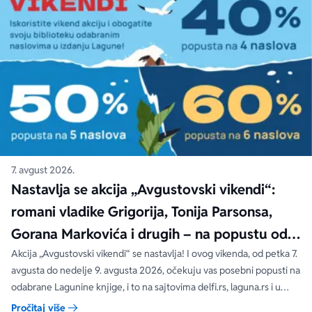
7. avgust 2026.
Nastavlja se akcija „Avgustovski vikendi“:
romani vladike Grigorija, Tonija Parsonsa,
Gorana Markovića i drugih – na popustu od
čak 40, 50 i 60%
Akcija „Avgustovski vikendi“ se nastavlja! I ovog vikenda, od petka 7.
avgusta do nedelje 9. avgusta 2026, očekuju vas posebni popusti na
odabrane Lagunine knjige, i to na sajtovima delfi.rs, laguna.rs i u
svim Delfi knjižarama.
Pročitaj više