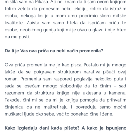
mislila sam na Pikasa. Ali ne znam da li sam ovom knjigom
toliko želela da prenesem neku lekciju, koliko da istražim
osobu, nekoga ko je u mom umu poprimio skoro mitske
kvalitete. Zaista sam samo htela da ispričam priču te
osobe, neobičnog genija koji mi je ušao u glavu i nije hteo
da me pusti.
Da li je Vas ova priča na neki način promenila?
Ova priča promenila me je kao pisca. Postalo mi je mnogo
lakše da se poigravam strukturom narativa pišući ovaj
roman. Promenila sam raspored poglavlja nekoliko puta i
sada se osećam mnogo slobodnije da to činim – sad
razumem da struktura knjige nije uklesana u kamenu.
Takođe, čini mi se da mi je knjiga pomogla da prihvatim
činjenicu da ne maltretiraju i povređuju samo moćni
muškarci ljude oko sebe, već to ponekad čine i žene.
Kako izgledaju dani kada pišete? A kako je ispunjeno