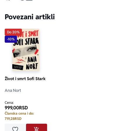
Povezani artikli
Do 20%
-10%
Život i smrt Sofi Stark
Ana Nort
Cena:
999,00
RSD
Članska cena i do:
719,28
RSD