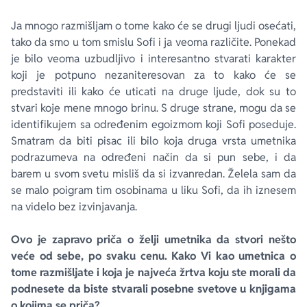
Ja mnogo razmišljam o tome kako će se drugi ljudi osećati,
tako da smo u tom smislu Sofi i ja veoma različite. Ponekad
je bilo veoma uzbudljivo i interesantno stvarati karakter
koji je potpuno nezaniteresovan za to kako će se
predstaviti ili kako će uticati na druge ljude, dok su to
stvari koje mene mnogo brinu. S druge strane, mogu da se
identifikujem sa određenim egoizmom koji Sofi poseduje.
Smatram da biti pisac ili bilo koja druga vrsta umetnika
podrazumeva na određeni način da si pun sebe, i da
barem u svom svetu misliš da si izvanredan. Želela sam da
se malo poigram tim osobinama u liku Sofi, da ih iznesem
na videlo bez izvinjavanja.
Ovo je zapravo priča o želji umetnika da stvori nešto
veće od sebe, po svaku cenu. Kako Vi kao umetnica o
tome razmišljate i koja je najveća žrtva koju ste morali da
podnesete da biste stvarali posebne svetove u knjigama
o kojima se priča?