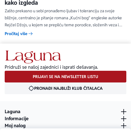
kako izgleda
Zašto prekasno u sebi pronađemo ljubav i toleranciju za svoje
bližnje, centralno je pitanje romana „Kućni bog“ engleske autorke
Rejčel Džojs, u kojem se prepliću teme porodice, složenih veza i
umetnosti.
Pročitaj više
Pridruži se našoj zajednici i isprati dešavanja.
PRIJAVI SE NA NEWSLETTER LISTU
PRONAĐI NAJBLIŽI KLUB ČITALACA
Laguna
Informacije
Moj nalog