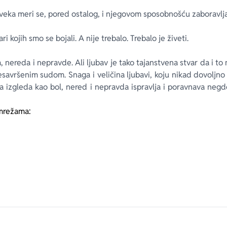
ve­ka me­ri se, po­red osta­log, i nje­go­vom spo­sob­no­šću za­bo­ra­vlja
a­ri ko­jih smo se bo­ja­li. A ni­je tre­ba­lo. Tre­ba­lo je ži­ve­ti.
, ne­re­da i ne­prav­de. Ali lju­bav je ta­ko ta­jan­stve­na stvar da i to
sa­vr­še­nim su­dom. Sna­ga i ve­li­či­na lju­ba­vi, ko­ju ni­kad do­volj­
ma iz­gle­da kao bol, ne­red i ne­prav­da is­pra­vlja i po­rav­na­va ne­
mrežama: