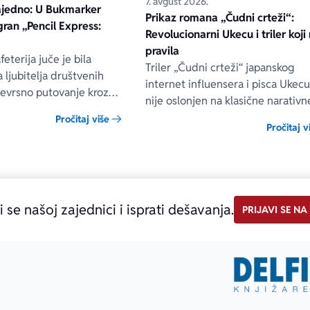
7. avgust 2026.
ajedno: U Bukmarker
Prikaz romana „Čudni crteži“:
igran „Pencil Express:
Revolucionarni Ukecu i triler koji 
pravila
eterija juče je bila
Triler „Čudni crteži“ japanskog
 ljubitelja društvenih
internet influensera i pisca Ukec
vojevrsno putovanje kroz
nije oslonjen na klasične narativn
koje je zauvek ostalo deo
tehnike niti na uobičajene načine
Pročitaj više
e istorije.
Pročitaj v
građenja napetosti. Umesto toga,
uvodi čitaoca u svet u kom prilož
ilustracije govore više od reči, a 
što je nacrtano često nosi dublju
istinu od onoga što je izgovoreno
i se našoj zajednici i isprati dešavanja.
PRIJAVI SE NA