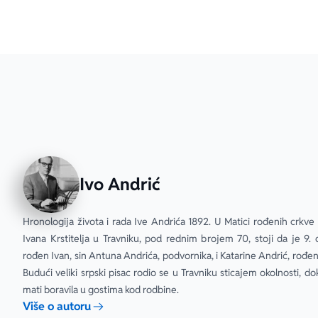
Ivo Andrić
Hronologija života i rada Ive Andrića 1892. U Matici rođenih crkve
Ivana Krstitelja u Travniku, pod rednim brojem 70, stoji da je 9. 
rođen Ivan, sin Antuna Andrića, podvornika, i Katarine Andrić, rođene
Budući veliki srpski pisac rodio se u Travniku sticajem okolnosti, do
mati boravila u gostima kod rodbine.
Više o autoru