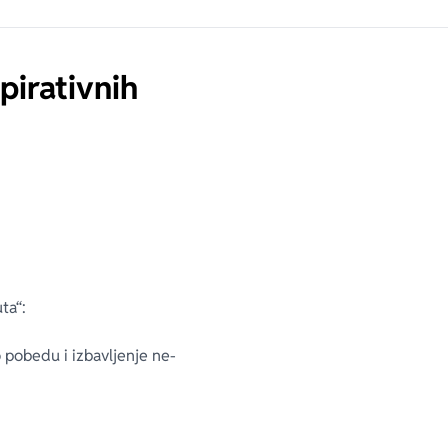
pirativnih
ta“:
 po­be­du i iz­ba­vlje­nje ne­