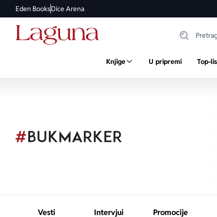
Eden Books
Dice Arena
Knjige
U pripremi
Top-li
Vesti
Intervjui
Promocije