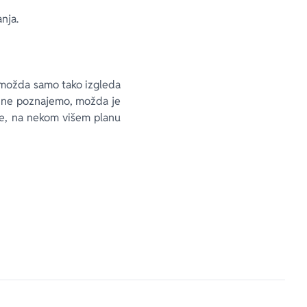
­nja.
 mo­žda sa­mo ta­ko iz­gle­da
no ne po­zna­je­mo, mo­žda je
gde, na ne­kom vi­šem pla­nu