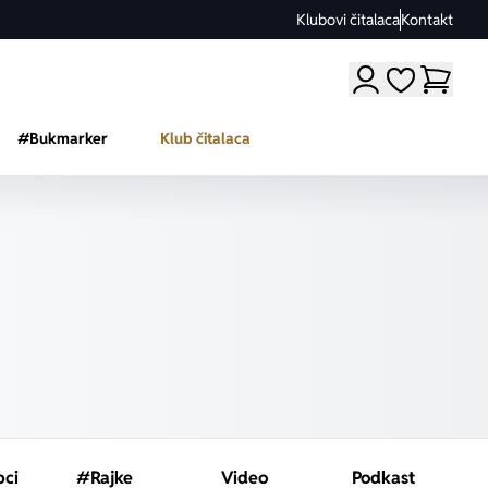
Klubovi čitalaca
Kontakt
Moji omiljeni a
#Bukmarker
Klub čitalaca
pci
#Rajke
Video
Podkast