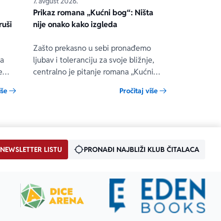
7. avgust 2026.
Prikaz romana „Kućni bog“: Ništa
ruši
nije onako kako izgleda
Zašto prekasno u sebi pronađemo
ua
ljubav i toleranciju za svoje bližnje,
e
centralno je pitanje romana „Kućni
bog“ engleske autorke Rejčel Džojs, u
iše
Pročitaj više
 on
kojem se prepliću teme porodice,
ene
složenih veza i umetnosti.
ono
.
 NEWSLETTER LISTU
PRONAĐI NAJBLIŽI KLUB ČITALACA