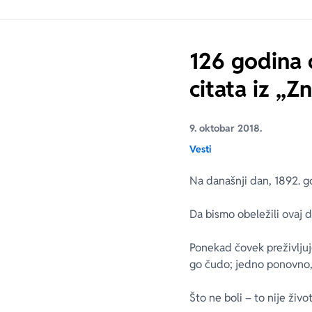
126 godina o
citata iz „
9. oktobar 2018.
Vesti
Na današnji dan, 1892. g
Da bismo obeležili ovaj d
Po­ne­kad čo­vek pre­ži­vlju­
go ču­do; jed­no po­nov­no, ra
Što ne bo­li – to ni­je ži­vot