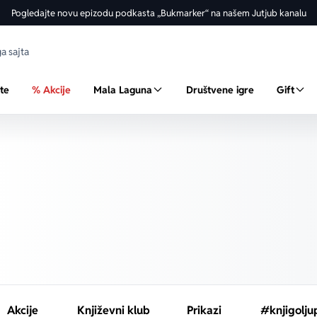
Pogledajte novu epizodu podkasta „Bukmarker“ na našem Jutjub kanalu
ste
% Akcije
Mala Laguna
Društvene igre
Gift
Akcije
Književni klub
Prikazi
#knjigolju