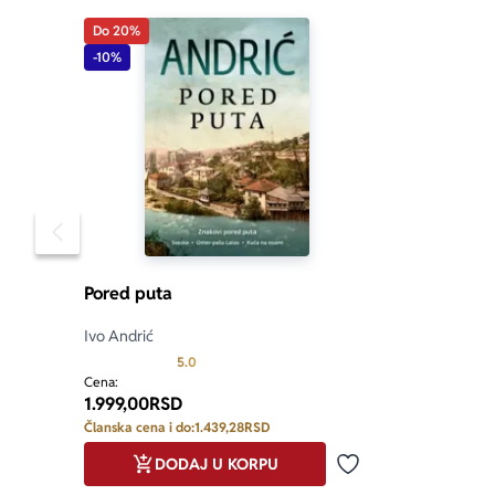
Do 20%
-10%
Pomeranje sadržaja slajdera u levo
Pored puta
Ivo Andrić
Prosecna ocena je 5.0 od 5
5.0
Cena:
1.999,00
RSD
Članska cena i do:
1.439,28
RSD
DODAJ U KORPU
Dodaj u omiljene