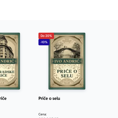
Do 20%
-10%
riče
Priče o selu
Cena: