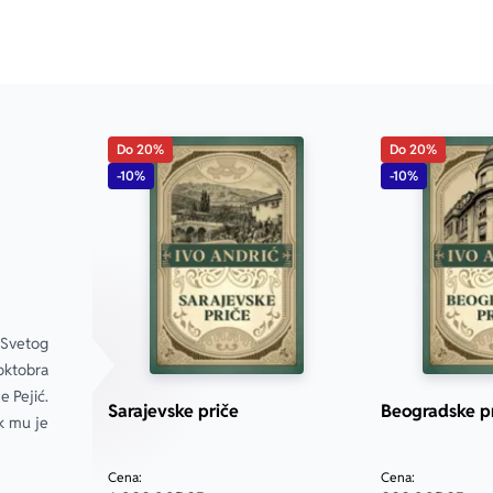
Do 20%
Do 20%
-10%
-10%
 Svetog 
oktobra 
 Pejić. 
Sarajevske priče
Beogradske p
k mu je 
Cena:
Cena: