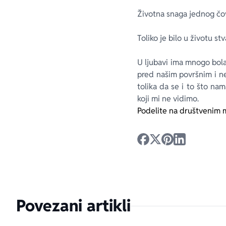
Ži­vot­na sna­ga jed­nog čo­
To­li­ko je bi­lo u ži­vo­tu stv
U lju­ba­vi ima mno­go bo­la
pred na­šim po­vr­šnim i ne­
to­li­ka da se i to što na­
ko­ji mi ne vi­di­mo.
Podelite na društvenim 
Povezani artikli