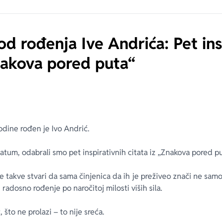
d rođenja Ive Andrića: Pet ins
Znakova pored puta“
odine rođen je Ivo Andrić.
atum, odabrali smo pet inspirativnih citata iz „Znakova pored pu
je ta­kve stva­ri da sa­ma či­nje­ni­ca da ih je pre­ži­veo zna­či ne sa­mo
­do­sno ro­đe­nje po na­ro­či­toj mi­lo­sti vi­ših si­la.
, što ne pro­la­zi – to ni­je sre­ća.