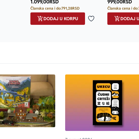
1.099,00
RSD
999,00
RSD
Članska cena i do:
791,28
RSD
Članska cena i do:
DODAJ U KORPU
DODAJ 
Dodaj u omiljene