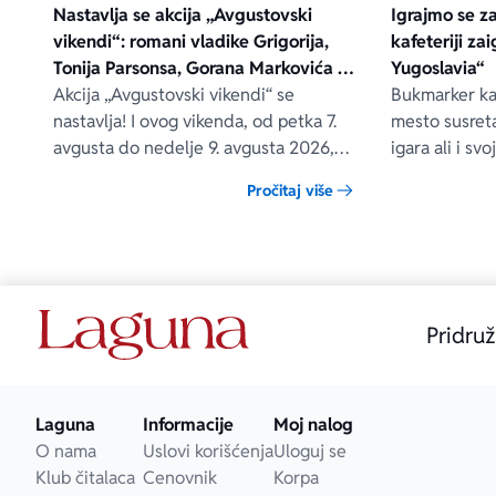
Nastavlja se akcija „Avgustovski
Igrajmo se z
vikendi“: romani vladike Grigorija,
kafeteriji za
Tonija Parsonsa, Gorana Markovića i
Yugoslavia“
drugih – na popustu od čak 40, 50 i
Akcija „Avgustovski vikendi“ se
Bukmarker kaf
60%
nastavlja! I ovog vikenda, od petka 7.
mesto susreta
avgusta do nedelje 9. avgusta 2026,
igara ali i s
očekuju vas posebni popusti na
jedno vreme 
Pročitaj više
odabrane Lagunine knjige, i to na
naše zajedničk
sajtovima delfi.rs, laguna.rs i u svim
Delfi knjižarama.
Pridruž
Laguna
Informacije
Moj nalog
O nama
Uslovi korišćenja
Uloguj se
Klub čitalaca
Cenovnik
Korpa