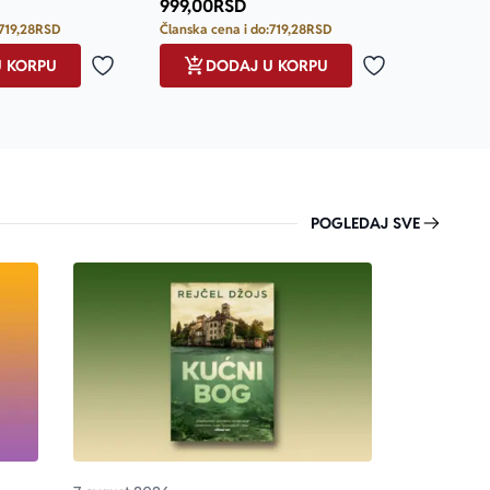
999,00
RSD
719,28
RSD
Članska cena i do:
719,28
RSD
U KORPU
DODAJ U KORPU
Dodaj u omiljene
Dodaj u omilje
POGLEDAJ SVE