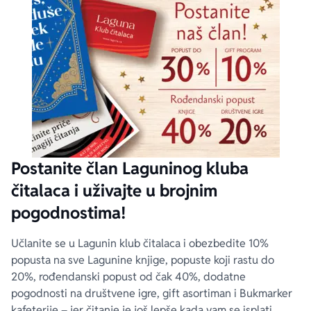
Postanite član Laguninog kluba
čitalaca i uživajte u brojnim
pogodnostima!
Učlanite se u Lagunin klub čitalaca i obezbedite 10%
popusta na sve Lagunine knjige, popuste koji rastu do
20%, rođendanski popust od čak 40%, dodatne
pogodnosti na društvene igre, gift asortiman i Bukmarker
kafeterije – jer čitanje je još lepše kada vam se isplati.