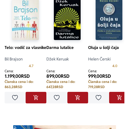
Telo: vodič za vlasnike
Darma lutalice
Oluja u šolji čaja
Bil Brajson
Džek Keruak
Helen Čerski
Prosecna ocena je 4.7 od 5
Prosecn
4.7
4.0
Cena:
Cena:
Cena:
1.199,00
RSD
899,00
RSD
999,00
RSD
Članska cena i do:
Članska cena i do:
Članska cena i do:
863,28
RSD
647,28
RSD
719,28
RSD
Dodaj u omiljene
Dodaj u omiljene
Dodaj u omilje
DODAJ U KORPU
DODAJ U KORPU
DODA