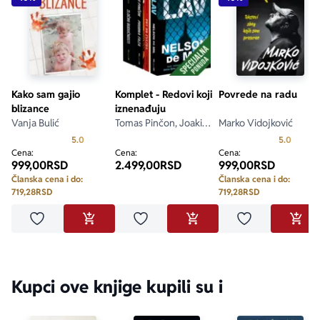
Kako sam gajio
Komplet - Redovi koji
Povrede na radu
blizance
iznenađuju
Vanja Bulić
Tomas Pinčon, Joakim
Marko Vidojković
Sander, Jurij Gagarin,
Prosecna ocena je 5.0 od 5
Prosecn
5.0
5.0
Mark Gudmen
Cena:
Cena:
Cena:
999,00
RSD
2.499,00
RSD
999,00
RSD
Članska cena i do:
Članska cena i do:
719,28
RSD
719,28
RSD
Dodaj u omiljene
Dodaj u omiljene
Dodaj u omilje
DODAJ U KORPU
DODAJ U KORPU
DODA
Kupci ove knjige kupili su i