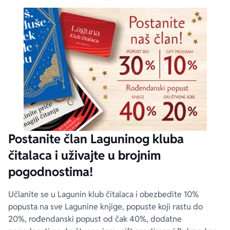
Postanite član Laguninog kluba
čitalaca i uživajte u brojnim
pogodnostima!
Učlanite se u Lagunin klub čitalaca i obezbedite 10%
popusta na sve Lagunine knjige, popuste koji rastu do
20%, rođendanski popust od čak 40%, dodatne