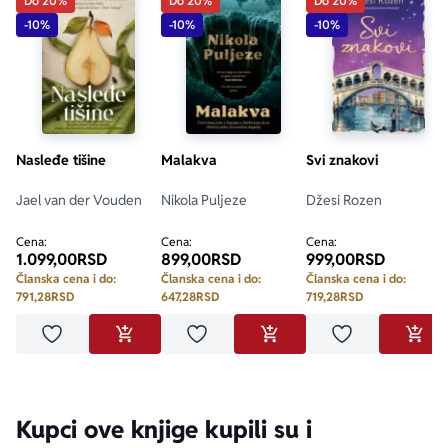
Do 20%
Do 20%
Do 20%
-10%
-10%
-10%
Nasleđe tišine
Malakva
Svi znakovi
Jael van der Vouden
Nikola Puljeze
Džesi Rozen
Cena:
Cena:
Cena:
1.099,00
RSD
899,00
RSD
999,00
RSD
Članska cena i do:
Članska cena i do:
Članska cena i do:
791,28
RSD
647,28
RSD
719,28
RSD
Dodaj u omiljene
Dodaj u omiljene
Dodaj u omilje
DODAJ U KORPU
DODAJ U KORPU
DODA
Kupci ove knjige kupili su i