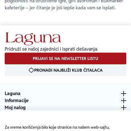
pogodnosti na društvene igre, gift asortiman i Bukmarker
kafeterije – jer čitanje je još lepše kada vam se isplati.
Pridruži se našoj zajednici i isprati dešavanja.
PRIJAVI SE NA NEWSLETTER LISTU
PRONAĐI NAJBLIŽI KLUB ČITALACA
Laguna
Informacije
Moj nalog
Za vreme korišćenja bilo koje stranice na našem web-sajtu,