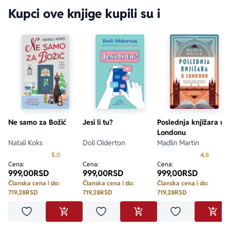
Kupci ove knjige kupili su i
Ne samo za Božić
Jesi li tu?
Poslednja knjižara u
Londonu
Natali Koks
Doli Olderton
Madlin Martin
Prosecna ocena je 5.0 od 5
Prosecn
5.0
4.8
Cena:
Cena:
Cena:
999,00
RSD
999,00
RSD
999,00
RSD
Članska cena i do:
Članska cena i do:
Članska cena i do:
719,28
RSD
719,28
RSD
719,28
RSD
Dodaj u omiljene
Dodaj u omiljene
Dodaj u omilje
DODAJ U KORPU
DODAJ U KORPU
DODA