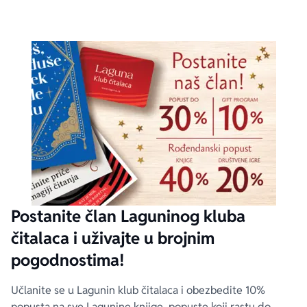
Postanite član Laguninog kluba
čitalaca i uživajte u brojnim
pogodnostima!
Učlanite se u Lagunin klub čitalaca i obezbedite 10%
popusta na sve Lagunine knjige, popuste koji rastu do