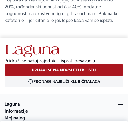
20%, rođendanski popust od čak 40%, dodatne
pogodnosti na društvene igre, gift asortiman i Bukmarker
kafeterije – jer čitanje je još lepše kada vam se isplati.
Pridruži se našoj zajednici i isprati dešavanja.
PRIJAVI SE NA NEWSLETTER LISTU
PRONAĐI NAJBLIŽI KLUB ČITALACA
Laguna
Informacije
Moj nalog