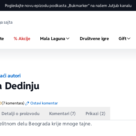
Pogledajte novu epizodu podkasta „Bukmarker“ na našem Jutjub kanalu
ste
% Akcije
Mala Laguna
Društvene igre
Gift
ći autori
a Dedinju
Prosecna ocena je 5.0 od 5
0
(7 komentara)
Ostavi komentar
Detalji o proizvodu
Komentari (7)
Prikazi (2)
 elitnom delu Beograda krije mnoge tajne.