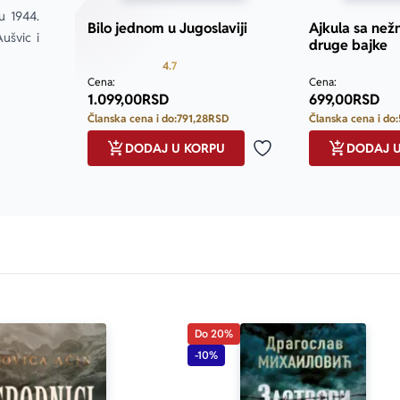
 1944. 
Bilo jednom u Jugoslaviji
Ajkula sa než
švic i 
druge bajke
Prosecna ocena je 4.7 od 5
4.7
Cena:
Cena:
1.099,00
RSD
699,00
RSD
Članska cena i do:
791,28
RSD
Članska cena i do:
DODAJ U KORPU
DODAJ 
Dodaj u omiljene
Do 20%
-10%