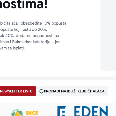
ostima!
ub čitalaca i obezbedite 10% popusta 
popuste koji rastu do 20%, 
čak 40%, dodatne pogodnosti na 
timan i Bukmarker kafeterije – jer 
vam se isplati.
 NEWSLETTER LISTU
PRONAĐI NAJBLIŽI KLUB ČITALACA