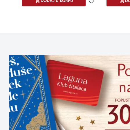
DODAJ U KORPU
DO
Dodaj u omiljene