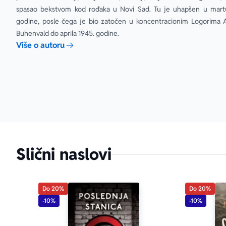
spasao bekstvom kod rođaka u Novi Sad. Tu je uhapšen u martu
godine, posle čega je bio zatočen u koncentracionim Logorima Au
Buhenvald do aprila 1945. godine.
Više o autoru
Slični naslovi
Do 20%
Do 20%
-10%
-10%