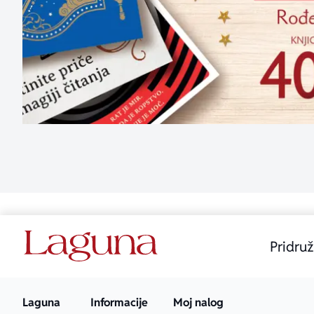
Pridruž
Laguna
Informacije
Moj nalog