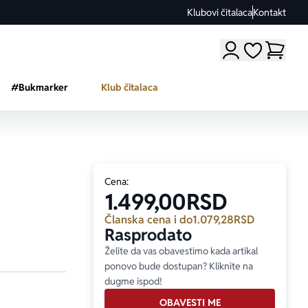
Klubovi čitalaca
Kontakt
Moji omiljeni a
#Bukmarker
Klub čitalaca
Cena:
1.499,00
RSD
Članska cena i do
1.079,28
RSD
Rasprodato
Želite da vas obavestimo kada artikal
ponovo bude dostupan? Kliknite na
dugme ispod!
OBAVESTI ME