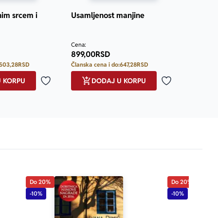
nim srcem i
Usamljenost manjine
Cena:
899,00
RSD
503,28
RSD
Članska cena i do:
647,28
RSD
U KORPU
DODAJ U KORPU
Dodaj u omiljene
Dodaj u omilje
Do 20%
Do 20%
-10%
-10%