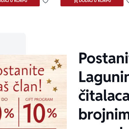
DAJ U KORPU
DODAJ U KORPU
Dodaj u omiljene
Postani
Laguni
čitalaca
brojni