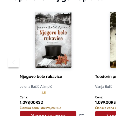
Pomeranje sadržaja slajdera u levo
Njegove bele rukavice
Teodorin p
Jelena Bačić Alimpić
Vanja Bulić
Prosecna ocena je 4.5 od 5
4.5
Cena:
Cena:
1.099,00
RSD
1.099,00
RS
Članska cena i do:
791,28
RSD
Članska cena i