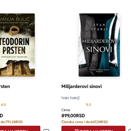
rsten
Milijarderovi sinovi
Ivan Ivanji
Prosecna ocena je 4.8 od 5
Prosecna ocena je 5.0 o
4.8
5.0
Cena:
D
899,00
RSD
 do:
791,28
RSD
Članska cena i do:
647,28
RSD