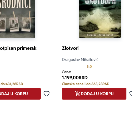
Potpisan primerak
Zlotvori
Dragoslav Mihailović
Prosecna ocena je 5.0 o
5.0
Cena:
1.199,00
RSD
 do:
431,28
RSD
Članska cena i do:
863,28
RSD
DAJ U KORPU
DODAJ U KORPU
Dodaj u omiljene