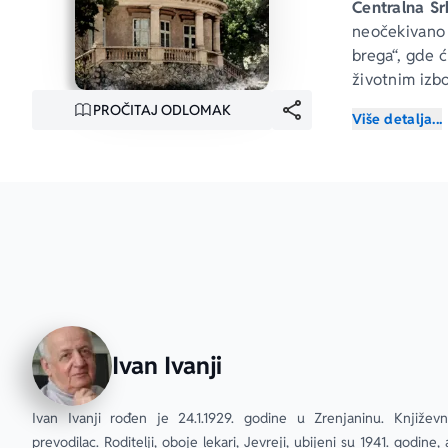
Centralna Srb
neočekivano 
brega“, gde ć
životnim izb
PROČITAJ ODLOMAK
Više detalja...
Dedinje.
 Igr
narodnog her
njegove poro
Negde nasre
ljubav prema
Uzimajući ka
uzbudljivu pr
obzira na sve
Ivan Ivanji
„Ovo je rom
spisateljsk
Ivan Ivanji rođen je 24.1.1929. godine u Zrenjaninu. Književni
pojedinačne 
prevodilac. Roditelji, oboje lekari, Jevreji, ubijeni su 1941. godine, 