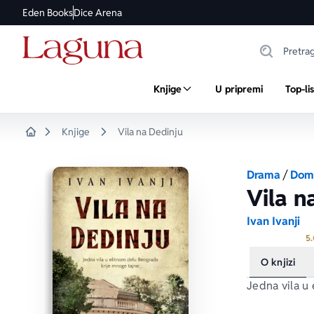
Eden Books
Dice Arena
Knjige
U pripremi
Top-li
Knjige
Vila na Dedinju
Home
Drama
/
Doma
Vila n
Ivan Ivanji
5.
O knjizi
Jedna vila u