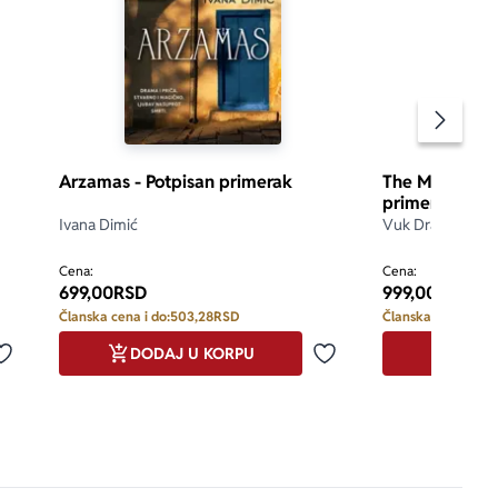
Pomeran
Arzamas - Potpisan primerak
The Memoirs o
primerak
Ivana Dimić
Vuk Drašković
d 5
5.0
Cena:
Cena:
699,00
RSD
999,00
RSD
Članska cena i do:
503,28
RSD
Članska cena i do:
DODAJ U KORPU
DODA
Dodaj u omiljene
Dodaj u omiljene