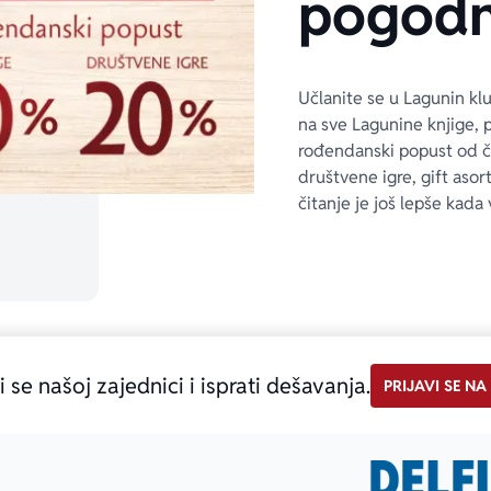
pogodn
Učlanite se u Lagunin kl
na sve Lagunine knjige, 
rođendanski popust od 
društvene igre, gift asor
čitanje je još lepše kada 
i se našoj zajednici i isprati dešavanja.
PRIJAVI SE NA