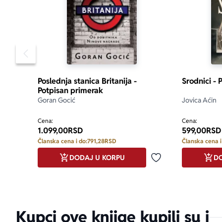
Pomeranje sadržaja slajdera u levo
Poslednja stanica Britanija -
Srodnici - 
Potpisan primerak
Goran Gocić
Jovica Aćin
Cena:
Cena:
1.099,00
RSD
599,00
RSD
Članska cena i do:
791,28
RSD
Članska cena i
DODAJ U KORPU
DO
Dodaj u omiljene
Kupci ove knjige kupili su i