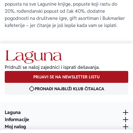
popusta na sve Lagunine knjige, popuste koji rastu do
20%, rođendanski popust od čak 40%, dodatne
pogodnosti na društvene igre, gift asortiman i Bukmarker
kafeterije – jer čitanje je još lepše kada vam se isplati.
Pridruži se našoj zajednici i isprati dešavanja.
PRIJAVI SE NA NEWSLETTER LISTU
PRONAĐI NAJBLIŽI KLUB ČITALACA
Laguna
Informacije
Moj nalog