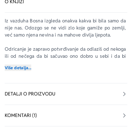
O KNJIZI
Iz vazduha Bosna izgleda onakva kakva bi bila samo da 
nije nas. Odozgo se ne vidi zlo koje gamiže po zemlji, 
već samo njena nevina i na mahove divlja ljepota.
Odricanje je zapravo potvrđivanje da odlaziš od nekoga 
ili od nečega da bi sačuvao ono dobro u sebi i da bi 
drugoga ili drugo sačuvao od sebe.
Više detalja...
Te sam večeri shvatio da će i moj zavičaj, i planina, i 
potoci, i šume, i proplanci, kao i lice moje majke, odsad 
za mene biti uspomena. Sve iz mog zavičaja postaće 
DETALJI O PROIZVODU
uspomena i to ne samo zato što idem u manastir, već i 
zbog toga što ne znam hoću li ikad više moći tamo da 
kročim.
KOMENTARI (1)
Proleće 1992. u Beogradu. Grad je uzavreo, košmar 