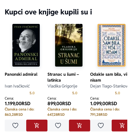
Kupci ove knjige kupili su i
Panonski admiral
Stranac u šumi –
Odakle sam bila, više
latinica
nisam
Ivan Ivačković
Vladika Grigorije
Dejan Tiago-Stanković
Prosecna ocena je 5.0 od 5
Prosecna ocena je 5.0 od 5
Prosecn
5.0
5.0
5.0
Cena:
Cena:
Cena:
1.199,00
RSD
899,00
RSD
1.099,00
RSD
Članska cena i do:
Članska cena i do:
Članska cena i do:
863,28
RSD
647,28
RSD
791,28
RSD
Dodaj u omiljene
Dodaj u omiljene
Dodaj u omilje
DODAJ U KORPU
DODAJ U KORPU
DODA