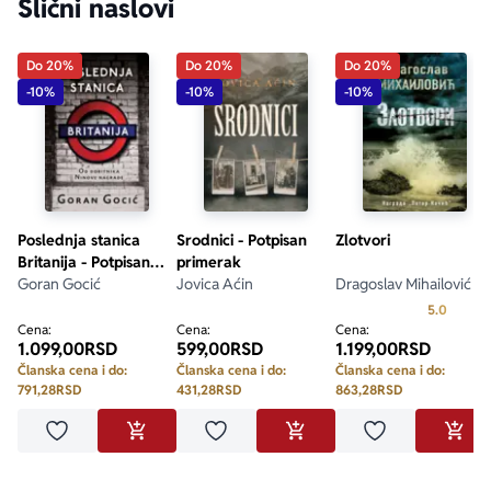
Slični naslovi
Do 20%
Do 20%
Do 20%
-10%
-10%
-10%
Poslednja stanica
Srodnici - Potpisan
Zlotvori
Britanija - Potpisan
primerak
primerak
Goran Gocić
Jovica Aćin
Dragoslav Mihailović
Prosecn
5.0
Cena:
Cena:
Cena:
1.099,00
RSD
599,00
RSD
1.199,00
RSD
Članska cena i do:
Članska cena i do:
Članska cena i do:
791,28
RSD
431,28
RSD
863,28
RSD
Dodaj u omiljene
Dodaj u omiljene
Dodaj u omilje
DODAJ U KORPU
DODAJ U KORPU
DODA