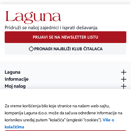
Pridruži se našoj zajednici i isprati dešavanja.
PRIJAVI SE NA NEWSLETTER LISTU
PRONAĐI NAJBLIŽI KLUB ČITALACA
Laguna
Informacije
Moj nalog
Za vreme korišćenja bilo koje stranice na našem web-sajtu,
kompanija Laguna d.o.o. može da sačuva određene informacije na
korisnikov uređaj putem "kolačića" (engleski "cookies").
Više o
kolačićima