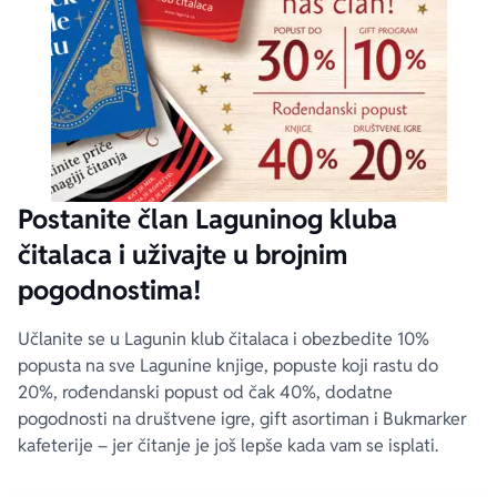
Postanite član Laguninog kluba
čitalaca i uživajte u brojnim
pogodnostima!
Učlanite se u Lagunin klub čitalaca i obezbedite 10%
popusta na sve Lagunine knjige, popuste koji rastu do
20%, rođendanski popust od čak 40%, dodatne
pogodnosti na društvene igre, gift asortiman i Bukmarker
kafeterije – jer čitanje je još lepše kada vam se isplati.