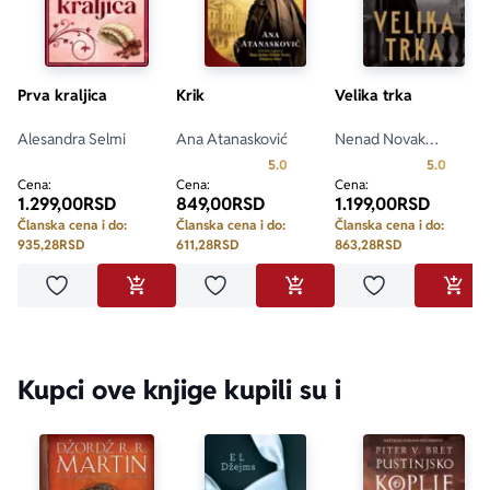
Prva kraljica
Krik
Velika trka
Alesandra Selmi
Ana Atanasković
Nenad Novak
Stefanović
Prosecna ocena je 5.0 od 5
Prosecn
5.0
5.0
Cena:
Cena:
Cena:
1.299,00
RSD
849,00
RSD
1.199,00
RSD
Članska cena i do:
Članska cena i do:
Članska cena i do:
935,28
RSD
611,28
RSD
863,28
RSD
Dodaj u omiljene
Dodaj u omiljene
Dodaj u omilje
DODAJ U KORPU
DODAJ U KORPU
DODA
Kupci ove knjige kupili su i