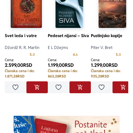
Svet leda i vatre
Pedeset nijansi – Siva
Pustinjsko koplje
Džordž R. R. Martin
E L Džejms
Piter V. Bret
Prosecna ocena je 5.0 od 5
Prosecna ocena je 4.6 od 5
Prosecn
5.0
4.6
5.0
Cena:
Cena:
Cena:
2.599,00
RSD
1.199,00
RSD
1.299,00
RSD
Članska cena i do:
Članska cena i do:
Članska cena i do:
1.871,28
RSD
863,28
RSD
935,28
RSD
Dodaj u omiljene
Dodaj u omiljene
Dodaj u omilje
DODAJ U KORPU
DODAJ U KORPU
DODA