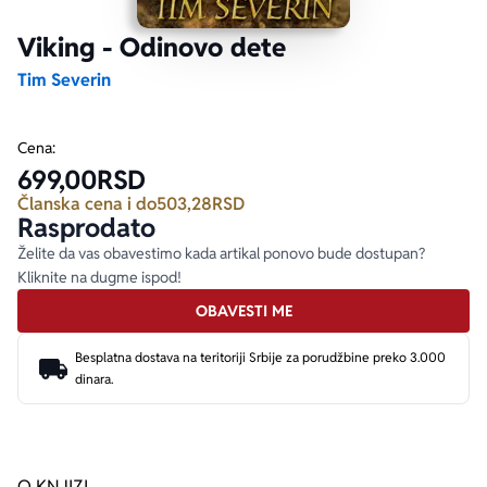
Viking - Odinovo dete
Ekranizovane knjige
Poezija
Bojan Ljubenović
Peter Handke
Tim Severin
Za poklon
Lični razvoj i popularna psihologija
Dejan Tiago-Stanković
Harlan Koben
Cena:
699,00
RSD
E-knjige
Biografija
Milica Jakovljević Mir-Jam
Elif Šafak
Članska cena i do
503,28
RSD
Rasprodato
Autori
Želite da vas obavestimo kada artikal ponovo bude dostupan?
Kliknite na dugme ispod!
OBAVESTI ME
Besplatna dostava na teritoriji Srbije za porudžbine preko 3.000
dinara.
O KNJIZI