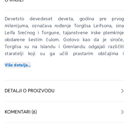
Devetsto devedeset deveta, godina pre prvog 
milenijuma, označava rođenje Torgilsa Leifsona, sina 
Leifa Srećnog i Torgune, tajanstvene irske plemkinje 
obdarene šestim čulom. Gotovo kao da je siroče, 
Torgilsa su na Islandu i Grenlandu odgajali različiti 
staratelji koji su ga učili prastarim običajima i 
upozoravali ga na navalu Belog Hrista u zemlju starih 
Više detalja...
bogova.
Još kao dete stigao je do Vinlanda, najudaljenije tačke 
na zapadu, samo da bi postao svedok užasnog pokolja 
DETALJI O PROIZVODU
koji je predvodila njegova krvoločna tetka, a koji je 
potpuno opustošio njihovu vikinšku naseobinu. Na 
Islandu, našao se uklješten u krvnoj osveti između 
KOMENTARI (6)
dveju suprotstavljenih porodica, a u Irskoj biva zarobljen 
u bici i prodat kao rob.