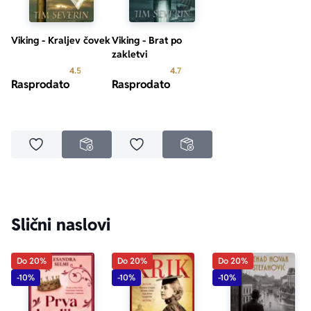
Viking - Kraljev čovek
Viking - Brat po
zakletvi
Prosecna ocena je 4.5 od 5
Prosecna ocena je 4.7 od 5
4.5
4.7
Rasprodato
Rasprodato
Dodaj u omiljene
Dodaj u omiljene
NEDOSTUPNO
NEDOSTUPNO
Slični naslovi
Do 20%
Do 20%
Do 20%
-10%
-10%
-10%