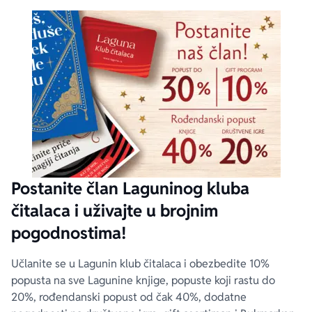
Postanite član Laguninog kluba
čitalaca i uživajte u brojnim
pogodnostima!
Učlanite se u Lagunin klub čitalaca i obezbedite 10%
popusta na sve Lagunine knjige, popuste koji rastu do
20%, rođendanski popust od čak 40%, dodatne