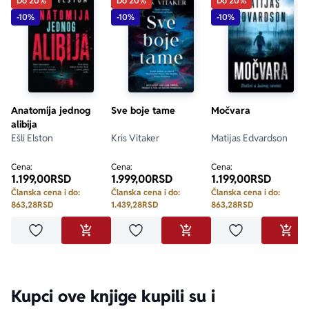
Do 20%
Do 20%
Do 20%
-10%
-10%
-10%
Anatomija jednog
Sve boje tame
Močvara
alibija
Ešli Elston
Kris Vitaker
Matijas Edvardson
Cena:
Cena:
Cena:
1.199,00
RSD
1.999,00
RSD
1.199,00
RSD
Članska cena i do:
Članska cena i do:
Članska cena i do:
863,28
RSD
1.439,28
RSD
863,28
RSD
Dodaj u omiljene
Dodaj u omiljene
Dodaj u omilje
DODAJ U KORPU
DODAJ U KORPU
DODA
Kupci ove knjige kupili su i