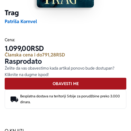
Trag
Ekranizovane knjige
Poezija
Bojan Ljubenović
Peter Handke
Patriša Kornvel
Za poklon
Lični razvoj i popularna psihologija
Dejan Tiago-Stanković
Harlan Koben
Cena:
1.099,00
RSD
E-knjige
Biografija
Milica Jakovljević Mir-Jam
Elif Šafak
Članska cena i do
791,28
RSD
Rasprodato
Autori
Želite da vas obavestimo kada artikal ponovo bude dostupan?
Kliknite na dugme ispod!
OBAVESTI ME
Besplatna dostava na teritoriji Srbije za porudžbine preko 3.000
dinara.
O KNJIZI