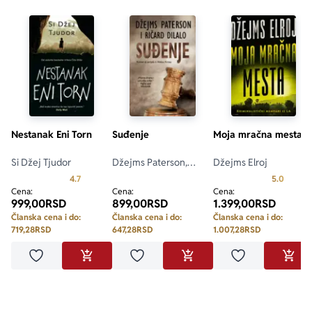
Nestanak Eni Torn
Suđenje
Moja mračna mesta
Si Džej Tjudor
Džejms Paterson,
Džejms Elroj
Ričard Dilalo
Prosecna ocena je 4.7 od 5
Prosecn
4.7
5.0
Cena:
Cena:
Cena:
999,00
RSD
899,00
RSD
1.399,00
RSD
Članska cena i do:
Članska cena i do:
Članska cena i do:
719,28
RSD
647,28
RSD
1.007,28
RSD
Dodaj u omiljene
Dodaj u omiljene
Dodaj u omilje
DODAJ U KORPU
DODAJ U KORPU
DODA