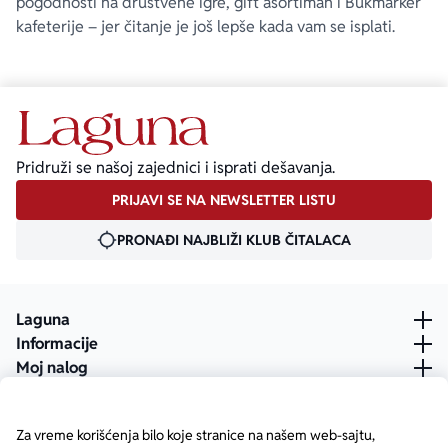
pogodnosti na društvene igre, gift asortiman i Bukmarker
kafeterije – jer čitanje je još lepše kada vam se isplati.
Pridruži se našoj zajednici i isprati dešavanja.
PRIJAVI SE NA NEWSLETTER LISTU
PRONAĐI NAJBLIŽI KLUB ČITALACA
Laguna
Informacije
Moj nalog
Za vreme korišćenja bilo koje stranice na našem web-sajtu,