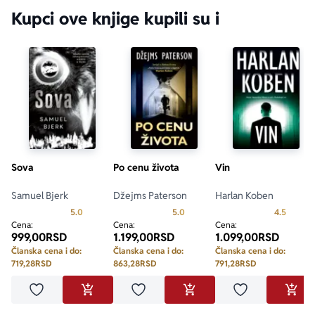
Kupci ove knjige kupili su i
Sova
Po cenu života
Vin
Samuel Bjerk
Džejms Paterson
Harlan Koben
Prosecna ocena je 5.0 od 5
Prosecna ocena je 5.0 od 5
Prosecn
5.0
5.0
4.5
Cena:
Cena:
Cena:
999,00
RSD
1.199,00
RSD
1.099,00
RSD
Članska cena i do:
Članska cena i do:
Članska cena i do:
719,28
RSD
863,28
RSD
791,28
RSD
Dodaj u omiljene
Dodaj u omiljene
Dodaj u omilje
DODAJ U KORPU
DODAJ U KORPU
DODA