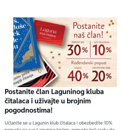
Postanite član Laguninog kluba
čitalaca i uživajte u brojnim
pogodnostima!
Učlanite se u Lagunin klub čitalaca i obezbedite 10%
popusta na sve Lagunine knjige, popuste koji rastu do