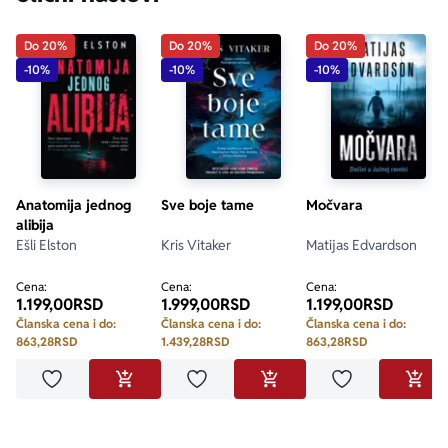
Do 20%
Do 20%
Do 20%
-10%
-10%
-10%
Anatomija jednog
Sve boje tame
Močvara
alibija
Ešli Elston
Kris Vitaker
Matijas Edvardson
Cena:
Cena:
Cena:
1.199,00
RSD
1.999,00
RSD
1.199,00
RSD
Članska cena i do:
Članska cena i do:
Članska cena i do:
863,28
RSD
1.439,28
RSD
863,28
RSD
Dodaj u omiljene
Dodaj u omiljene
Dodaj u omilje
DODAJ U KORPU
DODAJ U KORPU
DODA