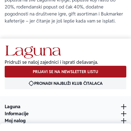
20%, rođendanski popust od čak 40%, dodatne
pogodnosti na društvene igre, gift asortiman i Bukmarker
kafeterije – jer čitanje je još lepše kada vam se isplati.
Pridruži se našoj zajednici i isprati dešavanja.
PRIJAVI SE NA NEWSLETTER LISTU
PRONAĐI NAJBLIŽI KLUB ČITALACA
Laguna
Informacije
Moj nalog