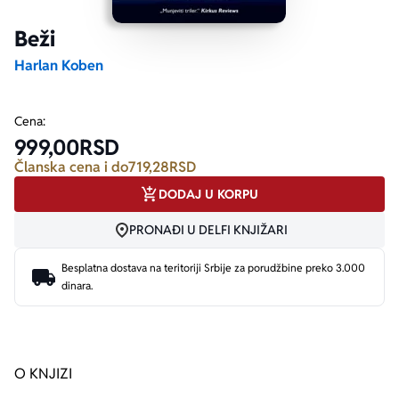
Beži
Ekranizovane knjige
Poezija
Bojan Ljubenović
Peter Handke
Harlan Koben
Za poklon
Lični razvoj i popularna psihologija
Dejan Tiago-Stanković
Harlan Koben
Cena:
999,00
RSD
E-knjige
Biografija
Milica Jakovljević Mir-Jam
Elif Šafak
Članska cena i do
719,28
RSD
DODAJ U KORPU
Autori
PRONAĐI U DELFI KNJIŽARI
Besplatna dostava na teritoriji Srbije za porudžbine preko 3.000
dinara.
O KNJIZI