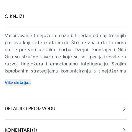
O KNJIZI
Vaspitavanje tinejdžera može biti jedan od najstresnijih 
poslova koji ćete ikada imati. Što ne znači da to mora 
da se pretvori u stalnu borbu. Džejni Daunšajer i Nila 
Gru su stručne savetnice koje su se specijalizovale za 
razvoj tinejdžera i emocionalnu inteligenciju. Svojim 
isprobanim strategijama komuniciranja s tinejdžerima 
pomogle su hiljadama porodica širom Velike Britanije.
Više detalja...
Naučite od njih kako da:
–
 se smireno i spretno suočite sa svakim problemom
DETALJI O PROIZVODU
–
 razumete osećanja, emocionalne promene i ponašanje 
tinejdžera
–
 bitno popravite komunikaciju
KOMENTARI (1)