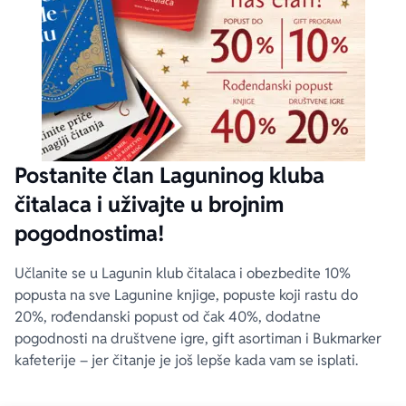
Postanite član Laguninog kluba
čitalaca i uživajte u brojnim
pogodnostima!
Učlanite se u Lagunin klub čitalaca i obezbedite 10%
popusta na sve Lagunine knjige, popuste koji rastu do
20%, rođendanski popust od čak 40%, dodatne
pogodnosti na društvene igre, gift asortiman i Bukmarker
kafeterije – jer čitanje je još lepše kada vam se isplati.