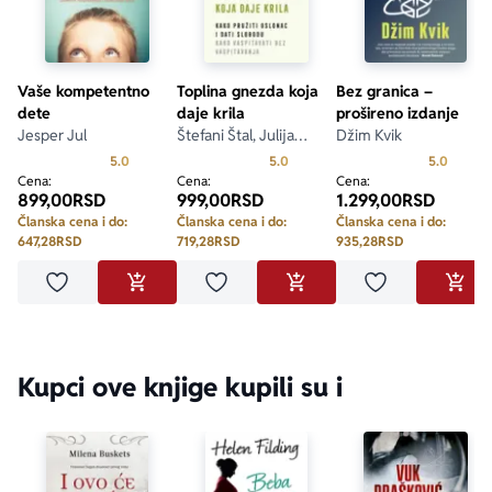
Vaše kompetentno
Toplina gnezda koja
Bez granica –
dete
daje krila
prošireno izdanje
Jesper Jul
Štefani Štal, Julija
Džim Kvik
Tomušat
Prosecna ocena je 5.0 od 5
Prosecna ocena je 5.0 od 5
Prosecn
5.0
5.0
5.0
Cena:
Cena:
Cena:
899,00
RSD
999,00
RSD
1.299,00
RSD
Članska cena i do:
Članska cena i do:
Članska cena i do:
647,28
RSD
719,28
RSD
935,28
RSD
Dodaj u omiljene
Dodaj u omiljene
Dodaj u omilje
DODAJ U KORPU
DODAJ U KORPU
DODA
Kupci ove knjige kupili su i