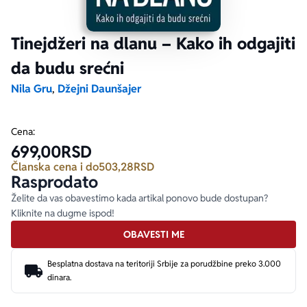
Ekranizovane knjige
Poezija
Bojan Ljubenović
Peter Handke
Tinejdžeri na dlanu – Kako ih odgajiti
da budu srećni
Za poklon
Lični razvoj i popularna psihologija
Dejan Tiago-Stanković
Harlan Koben
Nila Gru
,
Džejni Daunšajer
E-knjige
Biografija
Milica Jakovljević Mir-Jam
Elif Šafak
Cena:
699,00
RSD
Autori
Članska cena i do
503,28
RSD
Rasprodato
Želite da vas obavestimo kada artikal ponovo bude dostupan?
Kliknite na dugme ispod!
OBAVESTI ME
Besplatna dostava na teritoriji Srbije za porudžbine preko 3.000
dinara.