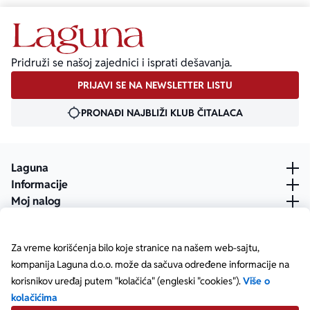
Pridruži se našoj zajednici i isprati dešavanja.
PRIJAVI SE NA NEWSLETTER LISTU
PRONAĐI NAJBLIŽI KLUB ČITALACA
Laguna
Informacije
Moj nalog
Za vreme korišćenja bilo koje stranice na našem web-sajtu,
kompanija Laguna d.o.o. može da sačuva određene informacije na
korisnikov uređaj putem "kolačića" (engleski "cookies").
Više o
kolačićima