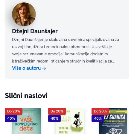
Džejni Daunšajer
Džejni Daunšajer je školovana savetnica specijalizovana za
razvoj tinejdžera i emocionalnu pismenost. Usavršila je
svoje razumevanje emocija i komunikacije dodatnim
istraživačkim radom i sticanjem stručnih kvalifikacija za
Više o autoru
emocionalnu pismenst.
Slični naslovi
Do 20%
Do 20%
Do 20%
-10%
-10%
-10%