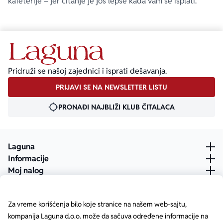
kafeterije – jer čitanje je još lepše kada vam se isplati.
Pridruži se našoj zajednici i isprati dešavanja.
PRIJAVI SE NA NEWSLETTER LISTU
PRONAĐI NAJBLIŽI KLUB ČITALACA
Laguna
Informacije
Moj nalog
Za vreme korišćenja bilo koje stranice na našem web-sajtu,
kompanija Laguna d.o.o. može da sačuva određene informacije na