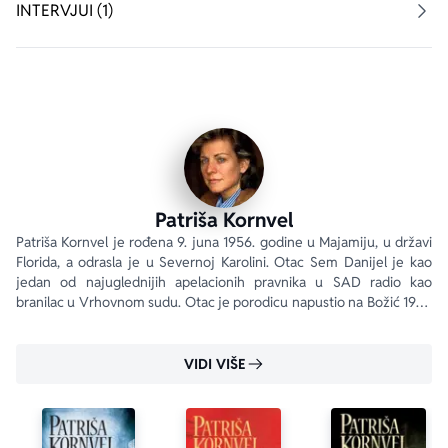
uplete u nju.
INTERVJUI (1)
„Očaravajuće... kakvo uživanje!... Verovatno ćete ostati 
budni čitave noći čitajući.“
Denver Post
Posetite: 
www.patriciacornwell.com
Patriša Kornvel
Patriša Kornvel je rođena 9. juna 1956. godine u Majamiju, u državi 
Florida, a odrasla je u Severnoj Karolini. Otac Sem Danijel je kao 
jedan od najuglednijih apelacionih pravnika u SAD radio kao 
branilac u Vrhovnom sudu. Otac je porodicu napustio na Božić 1961. 
godine nakon što ih je godinama emotivno zlostavljao.
VIDI VIŠE