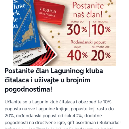
Postanite član Laguninog kluba
čitalaca i uživajte u brojnim
pogodnostima!
Učlanite se u Lagunin klub čitalaca i obezbedite 10%
popusta na sve Lagunine knjige, popuste koji rastu do
20%, rođendanski popust od čak 40%, dodatne
pogodnosti na društvene igre, gift asortiman i Bukmarker