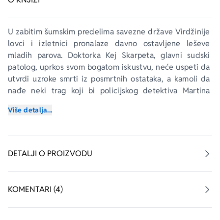
U zabitim šumskim predelima savezne države Virdžinije 
lovci i izletnici pronalaze davno ostavljene leševe 
mladih parova. Doktorka Kej Skarpeta, glavni sudski 
patolog, uprkos svom bogatom iskustvu, neće uspeti da 
utvrdi uzroke smrti iz posmrtnih ostataka, a kamoli da 
nađe neki trag koji bi policijskog detektiva Martina 
mogao dovesti do izuzetno opreznog i lukavog ubice.
Više detalja...
Ali kada kći jedne od najmoćnijih žena u američkoj 
politici postane najnovija žrtva opakog serijskog ubice, 
pritisak na doktorku Skarpeta postaće neizdrživ.
DETALJI O PROIZVODU
Od najtanjih niti indicija, gotovo nepostojećih dokaza, 
kontradiktornih činjenica i maglovitih sumnji Kej 
KOMENTARI (4)
Skarpeta biće prisiljena da isplete paukovu mrežu 
nadajući se da će biti dovoljno čvrsta da se ubica 