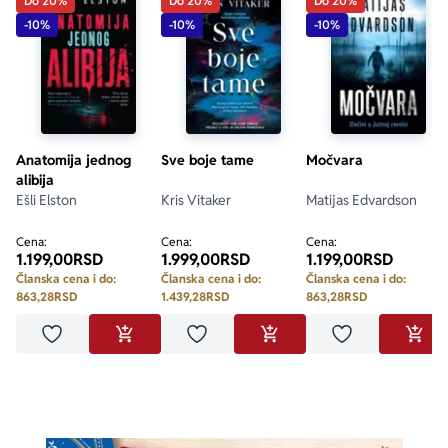
Do 20%
Do 20%
Do 20%
-10%
-10%
-10%
Anatomija jednog
Sve boje tame
Močvara
alibija
Ešli Elston
Kris Vitaker
Matijas Edvardson
Cena:
Cena:
Cena:
1.199,00
RSD
1.999,00
RSD
1.199,00
RSD
Članska cena i do:
Članska cena i do:
Članska cena i do:
863,28
RSD
1.439,28
RSD
863,28
RSD
Dodaj u omiljene
Dodaj u omiljene
Dodaj u omilje
DODAJ U KORPU
DODAJ U KORPU
DODA