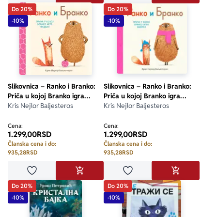
Do 20%
Do 20%
-10%
-10%
Slikovnica – Ranko i Branko:
Slikovnica – Ranko i Branko:
Priča u kojoj Branko igra
Priča u kojoj Branko igra
fudbal
Kris Nejlor Baljesteros
žmurke
Kris Nejlor Baljesteros
Cena:
Cena:
1.299,00
RSD
1.299,00
RSD
Članska cena i do:
Članska cena i do:
935,28
RSD
935,28
RSD
Dodaj u omiljene
Dodaj u omiljene
DODAJ U KORPU
DODAJ U KO
Do 20%
Do 20%
-10%
-10%