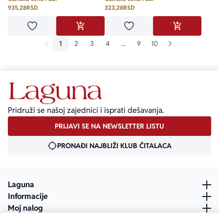
935,28
RSD
323,28
RSD
Dodaj u omiljene
Dodaj u omiljene
DODAJ U KORPU
DODAJ U KO
1
2
3
4
...
9
10
Pridruži se našoj zajednici i isprati dešavanja.
PRIJAVI SE NA NEWSLETTER LISTU
PRONAĐI NAJBLIŽI KLUB ČITALACA
Laguna
Informacije
Moj nalog