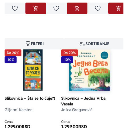
Dodaj u omiljene
Dodaj u omiljene
Dodaj u omilje
DODAJ U KORPU
DODAJ U KORPU
DODA
FILTERI
SORTIRANJE
Do 20%
Do 20%
-10%
-10%
Slikovnica – Šta se to čuje?!
Slikovnica – Jedna Vrba
Vesela
Giljermi Karsten
Jelica Greganović
Cena:
Cena:
1.299,00
RSD
1.299,00
RSD