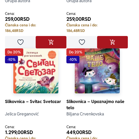
Grupa autora
Grupa autora
Cena:
Cena:
259,00
RSD
259,00
RSD
Članska cena i do:
Članska cena i do:
186,48
RSD
186,48
RSD
Dodaj u omiljene
Dodaj u omiljene
DODAJ U KORPU
DODAJ U KO
Do 20%
Do 20%
-10%
-10%
Slikovnica – Svitac Svetozar
Slikovnica – Upoznajmo naše
telo
Jelica Greganović
Biljana Crvenkovska
Cena:
Cena:
1.299,00
RSD
449,00
RSD
Članska cena i do:
Članska cena i do: