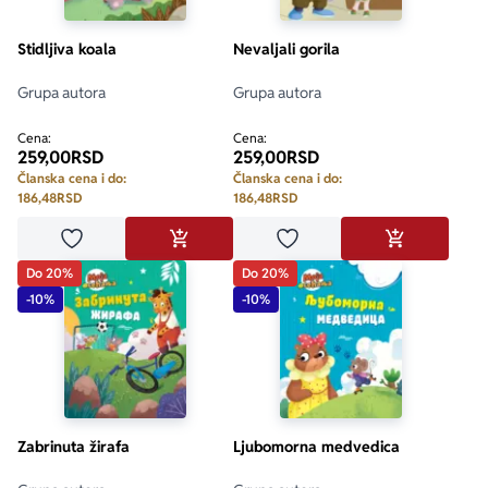
Stidljiva koala
Nevaljali gorila
Grupa autora
Grupa autora
Cena:
Cena:
259,00
RSD
259,00
RSD
Članska cena i do:
Članska cena i do:
186,48
RSD
186,48
RSD
Dodaj u omiljene
Dodaj u omiljene
DODAJ U KORPU
DODAJ U KO
Do 20%
Do 20%
-10%
-10%
Zabrinuta žirafa
Ljubomorna medvedica