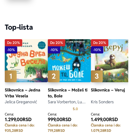
Ekranizovane knjige
Poezija
Bojan Ljubenović
Peter Handke
Top-lista
Za poklon
Lični razvoj i popularna psihologija
Dejan Tiago-Stanković
Harlan Koben
Do 20%
Do 20%
Do 20%
E-knjige
Biografija
Milica Jakovljević Mir-Jam
Elif Šafak
-10%
-10%
-10%
Autori
1
2
3
Slikovnica – Jedna
Slikovnica – Možeš ti
Slikovnica – Veruj
Vrba Vesela
to, Bole
Jelica Greganović
Sara Vorberton, Lu
Kris Sonders
Frejzer
Prosecna ocena je 5.0 od 5
5.0
Cena:
Cena:
Cena:
1.299,00
RSD
999,00
RSD
1.499,00
RSD
Članska cena i do:
Članska cena i do:
Članska cena i do:
935,28
RSD
719,28
RSD
1.079,28
RSD