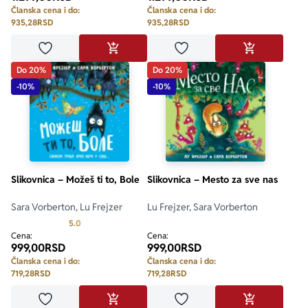
Članska cena i do:
Članska cena i do:
935,28
RSD
935,28
RSD
Dodaj u omiljene
Dodaj u omiljene
DODAJ U KORPU
DODAJ U KO
Do 20%
Do 20%
-10%
-10%
Slikovnica – Možeš ti to, Bole
Slikovnica – Mesto za sve nas
Sara Vorberton, Lu Frejzer
Lu Frejzer, Sara Vorberton
Prosecna ocena je 5.0 od 5
5.0
Cena:
Cena:
999,00
RSD
999,00
RSD
Članska cena i do:
Članska cena i do:
719,28
RSD
719,28
RSD
Dodaj u omiljene
Dodaj u omiljene
DODAJ U KORPU
DODAJ U KO