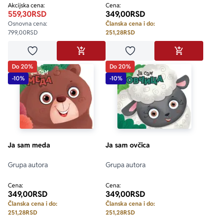
Akcijska cena:
Cena:
559,30
RSD
349,00
RSD
Osnovna cena:
Članska cena i do:
799,00
RSD
251,28
RSD
Dodaj u omiljene
Dodaj u omiljene
DODAJ U KORPU
DODAJ U KO
Do 20%
Do 20%
-10%
-10%
Ja sam meda
Ja sam ovčica
Grupa autora
Grupa autora
Cena:
Cena:
349,00
RSD
349,00
RSD
Članska cena i do:
Članska cena i do:
251,28
RSD
251,28
RSD