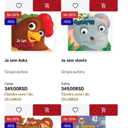
Dodaj u omiljene
Dodaj u omiljene
DODAJ U KORPU
DODAJ U KO
Do 20%
Do 20%
-10%
-10%
Ja sam koka
Ja sam slonče
Grupa autora
Grupa autora
Cena:
Cena:
349,00
RSD
349,00
RSD
Članska cena i do:
Članska cena i do:
251,28
RSD
251,28
RSD
Dodaj u omiljene
Dodaj u omiljene
DODAJ U KORPU
DODAJ U KO
Do 20%
Do 20%
-10%
-10%