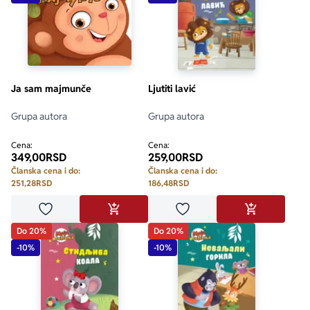
Ja sam majmunče
Ljutiti lavić
Grupa autora
Grupa autora
Cena:
Cena:
349,00
RSD
259,00
RSD
Članska cena i do:
Članska cena i do:
251,28
RSD
186,48
RSD
Dodaj u omiljene
Dodaj u omiljene
DODAJ U KORPU
DODAJ U KO
Do 20%
Do 20%
-10%
-10%