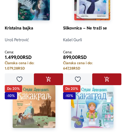
Kristalna bajka
Slikovnica – Ne traži se
Uroš Petrović
Kašel Gurli
Cena:
Cena:
1.499,00
RSD
899,00
RSD
Članska cena i do:
Članska cena i do:
1.079,28
RSD
647,28
RSD
Dodaj u omiljene
Dodaj u omiljene
DODAJ U KORPU
DODAJ U KO
Do 20%
Do 20%
-10%
-10%