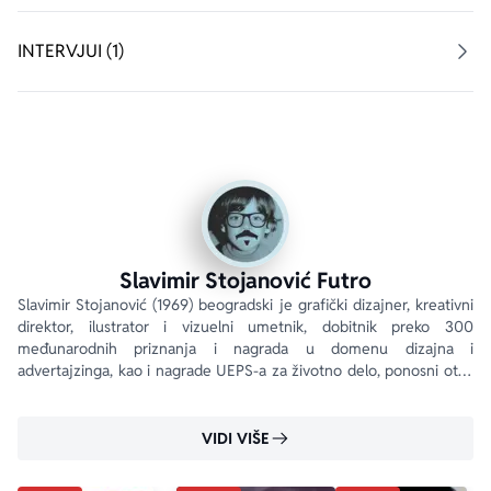
INTERVJUI (1)
Slavimir Stojanović Futro
Slavimir Stojanović (1969) beogradski je grafički dizajner, kreativni 
direktor, ilustrator i vizuelni umetnik, dobitnik preko 300 
međunarodnih priznanja i nagrada u domenu dizajna i 
advertajzinga, kao i nagrade UEPS-a za životno delo, ponosni otac 
Nađe Stojanović, glavne inspiracije za lik...
VIDI VIŠE