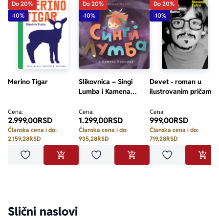
Do 20%
Do 20%
Do 20%
-10%
-10%
-10%
Merino Tigar
Slikovnica – Singi
Devet - roman u
Lumba i Kamena
ilustrovanim pričama
Kraljica
Cena:
Cena:
Cena:
2.999,00
RSD
1.299,00
RSD
999,00
RSD
Članska cena i do:
Članska cena i do:
Članska cena i do:
2.159,28
RSD
935,28
RSD
719,28
RSD
Dodaj u omiljene
Dodaj u omiljene
Dodaj u omilje
DODAJ U KORPU
DODAJ U KORPU
DODA
Slični naslovi