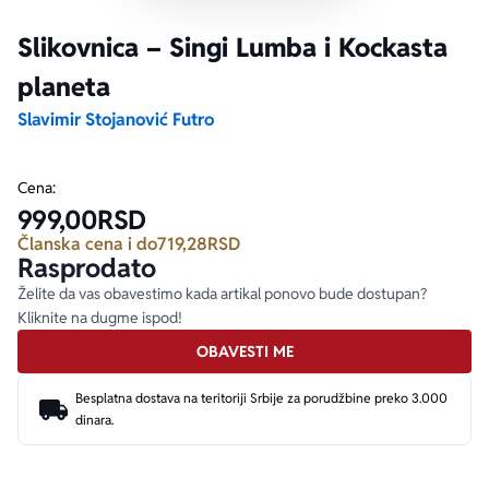
Slikovnica – Singi Lumba i Kockasta
Ekranizovane knjige
Poezija
Bojan Ljubenović
Peter Handke
planeta
Za poklon
Lični razvoj i popularna psihologija
Dejan Tiago-Stanković
Harlan Koben
Slavimir Stojanović Futro
E-knjige
Biografija
Milica Jakovljević Mir-Jam
Elif Šafak
Cena:
999,00
RSD
Autori
Članska cena i do
719,28
RSD
Rasprodato
Želite da vas obavestimo kada artikal ponovo bude dostupan?
Kliknite na dugme ispod!
OBAVESTI ME
Besplatna dostava na teritoriji Srbije za porudžbine preko 3.000
dinara.