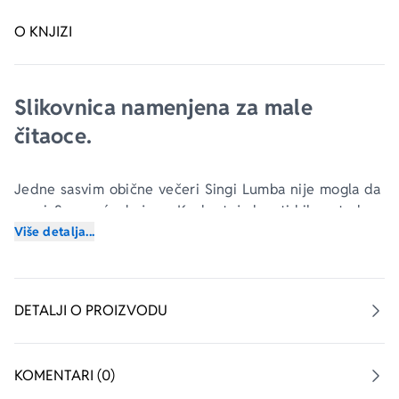
O KNJIZI
Slikovnica namenjena za male 
čitaoce.
Jedne sasvim obične večeri Singi Lumba nije mogla da 
zaspi. Sva sreća da je na Kockastoj planeti bila potrebna 
baš njena pomoć.
Više detalja...
Kupovinom ove knjige pomažete nezbrinutoj deci!
DETALJI O PROIZVODU
KOMENTARI (0)