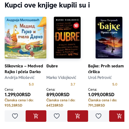
Kupci ove knjige kupili su i
Slikovnica – Medved
Đubre
Bajke: Prvih sedam –
Rajko i pčela Darko
ćirilica
Andrija Milošević
Marko Vidojković
Uroš Petrović
Prosecna ocena je 5.0 od 5
Prosecna ocena je 3.7 od 5
Prosecn
5.0
3.7
5.0
Cena:
Cena:
Cena:
1.299,00
RSD
899,00
RSD
1.099,00
RSD
Članska cena i do:
Članska cena i do:
Članska cena i do:
935,28
RSD
647,28
RSD
791,28
RSD
Dodaj u omiljene
Dodaj u omiljene
Dodaj u omilje
DODAJ U KORPU
DODAJ U KORPU
DODA