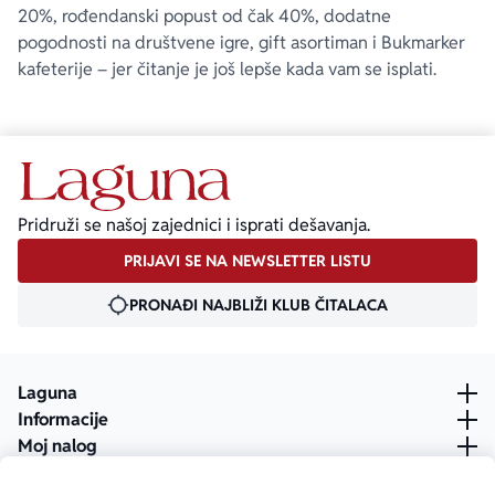
20%, rođendanski popust od čak 40%, dodatne
pogodnosti na društvene igre, gift asortiman i Bukmarker
kafeterije – jer čitanje je još lepše kada vam se isplati.
Pridruži se našoj zajednici i isprati dešavanja.
PRIJAVI SE NA NEWSLETTER LISTU
PRONAĐI NAJBLIŽI KLUB ČITALACA
Laguna
Informacije
Moj nalog