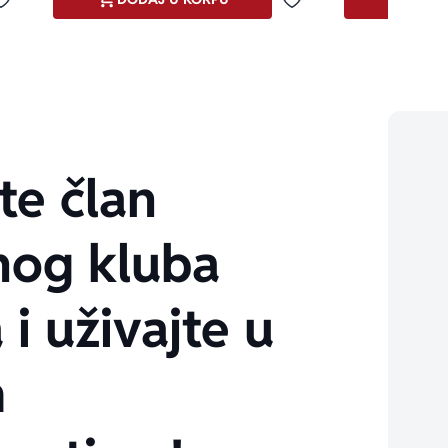
Dodaj u omiljene
Dodaj u omiljene
te član
nog kluba
 i uživajte u
m