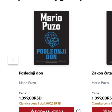
Pomeranje sadržaja slajdera u levo
Poslednji don
Zakon ćuta
Mario Puzo
Mario Puzo
Cena:
Cena:
1.399,00
RSD
1.099,00
RS
Članska cena i do:
1.007,28
RSD
Članska cena i
DODAJ U KORPU
DO