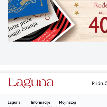
Pridruž
Laguna
Informacije
Moj nalog