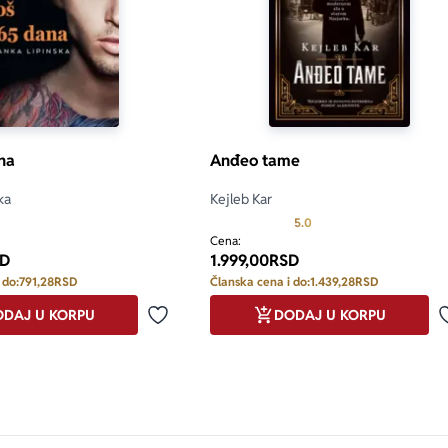
na
Anđeo tame
ka
Kejleb Kar
only.custom-youtube-play-icon
Prosecna ocena je 5.0 o
5.0
Cena:
D
1.999,00
RSD
 do:
791,28
RSD
Članska cena i do:
1.439,28
RSD
DAJ U KORPU
DODAJ U KORPU
Dodaj u omiljene