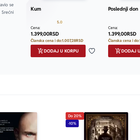
danost, neprolazna osveta i korupcija na svakom nivou, 
vio se 
Kum
Poslednji don
 kardinala u Palermu.“
Srećni 
Prosecna ocena je 5.0 od 5
5.0
Cena:
Cena:
1.399,00
RSD
1.399,00
RSD
unski pripovedač.“
Članska cena i do:
1.007,28
RSD
Članska cena i do:
DODAJ U KORPU
DODAJ 
Dodaj u omiljene
 Kuma
.“
.com
Do 20%
-10%