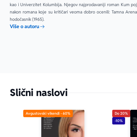
„Varljiva o
kao i Univerzitet Kolumbija. Njegov najprodavaniji roman Kum poja
berberina do
nakon romana koje su kritičari veoma dobro ocenili: Tamna Arena 
– Kirkus
hodočasnik (1965).
Više o autoru
„Puzo je vrh
– USA Today
„Dirljivije od
– goodreads
Slični naslovi
Avgustovski vikendi - 60%
Do 20%
-10%