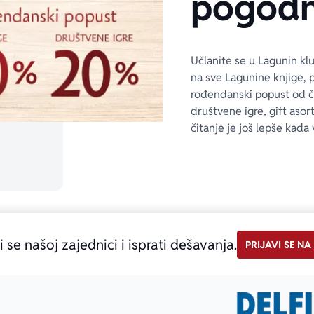
pogodn
Učlanite se u Lagunin kl
na sve Lagunine knjige, 
rođendanski popust od 
društvene igre, gift asor
čitanje je još lepše kada 
i se našoj zajednici i isprati dešavanja.
PRIJAVI SE NA