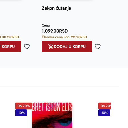
od gradskog 
Zakon ćutanja
Cena:
1.099,00
RSD
1.007,28
RSD
Članska cena i do:
791,28
RSD
U KORPU
DODAJ U KORPU
Dodaj u omiljene
Dodaj u omilje
Do 20%
Do 20%
-10%
-10%