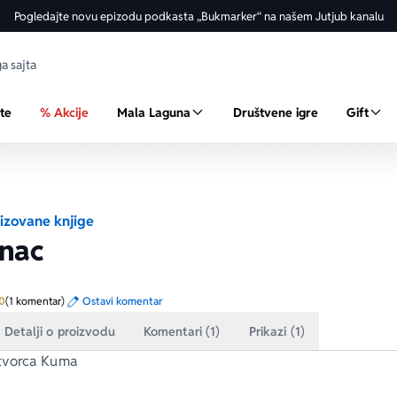
Pogledajte novu epizodu podkasta „Bukmarker“ na našem Jutjub kanalu
ste
% Akcije
Mala Laguna
Društvene igre
Gift
izovane knjige
anac
Prosecna ocena je 5.0 od 5
0
(1 komentar)
Ostavi komentar
Detalji o proizvodu
Komentari (1)
Prikazi (1)
vorca 
Kuma