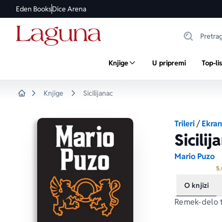
Eden Books
Dice Arena
Knjige
U pripremi
Top-li
Knjige
Sicilijanac
Home
Trileri
/
Ekran
Sicilij
Mario Puzo
5.
O knjizi
Remek-delo t