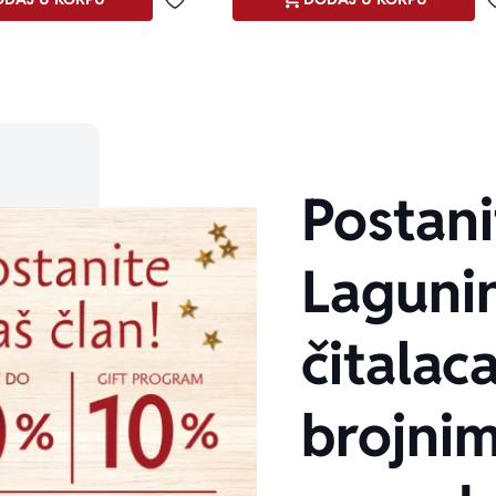
Dodaj u omiljene
Postani
Laguni
čitalaca
brojni