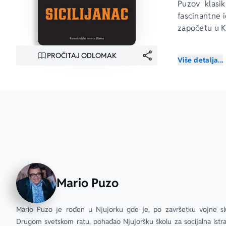
Puzov klasi
fascinantne 
započetu u
 
Posle dvogo
PROČITAJ ODLOMAK
Više detalja...
prinudni bora
tle Sjedinjen
se ne vraća 
Ðulijano, ži
reputaciju j
suprotstavlja
neće povesti 
bosa. Ugroziv
kojeg poraže
Mario Puzo
„Junaci su za
– New York 
Mario Puzo je rođen u Njujorku gde je, po završetku vojne sl
Drugom svetskom ratu, pohađao Njujoršku školu za socijalna istraž