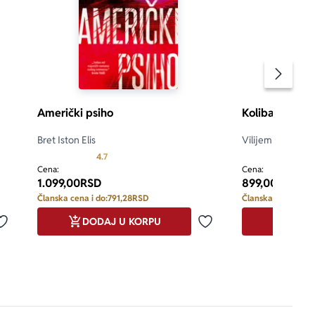
Pomeran
Američki psiho
Koliba
Bret Iston Elis
Vilijem Pol Jang
d 5
Prosecna ocena je 4.7 od 5
4.7
4.6
Cena:
Cena:
1.099,00
RSD
899,00
RSD
Članska cena i do:
791,28
RSD
Članska cena i do:
DODAJ U KORPU
DODA
Dodaj u omiljene
Dodaj u omiljene