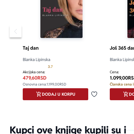
Pomeranje sadržaja slajdera u levo
Taj dan
Još 365 da
Blanka Lipinska
Blanka Lipins
aboutPage.sr-
Prosecna ocena je 3.7 od 5
3.7
Akcijska cena:
Cena:
479,60
RSD
1.099,00
RS
Osnovna cena:
1.199,00
RSD
Članska cena i
DODAJ U KORPU
DO
Dodaj u omiljene
Kupci ove knjige kupili su i