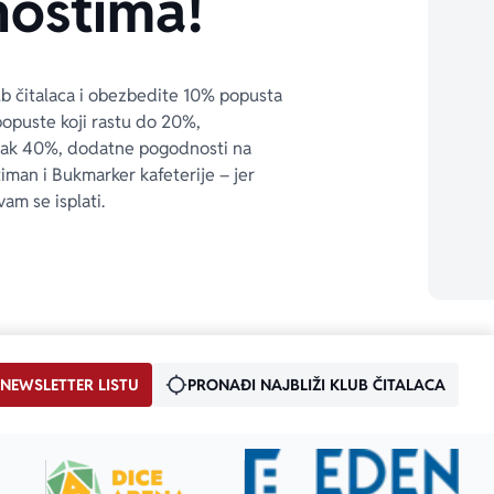
ostima!
ub čitalaca i obezbedite 10% popusta 
popuste koji rastu do 20%, 
čak 40%, dodatne pogodnosti na 
timan i Bukmarker kafeterije – jer 
vam se isplati.
 NEWSLETTER LISTU
PRONAĐI NAJBLIŽI KLUB ČITALACA