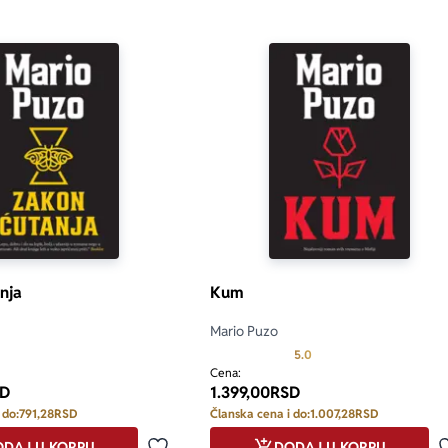
nja
Kum
Mario Puzo
Prosecna ocena je 5.0 o
5.0
Cena:
D
1.399,00
RSD
 do:
791,28
RSD
Članska cena i do:
1.007,28
RSD
DAJ U KORPU
DODAJ U KORPU