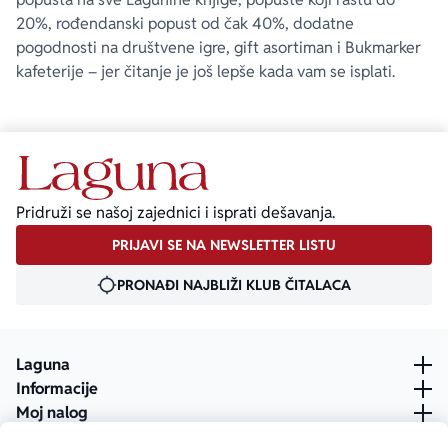
20%, rođendanski popust od čak 40%, dodatne
pogodnosti na društvene igre, gift asortiman i Bukmarker
kafeterije – jer čitanje je još lepše kada vam se isplati.
Pridruži se našoj zajednici i isprati dešavanja.
PRIJAVI SE NA NEWSLETTER LISTU
PRONAĐI NAJBLIŽI KLUB ČITALACA
Laguna
Informacije
Moj nalog