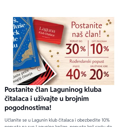
Postanite član Laguninog kluba
čitalaca i uživajte u brojnim
pogodnostima!
Učlanite se u Lagunin klub čitalaca i obezbedite 10%
popusta na sve Lagunine knjige, popuste koji rastu do