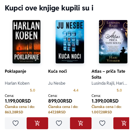
Kupci ove knjige kupili su i
Poklapanje
Kuća noći
Atlas – priča Tate
Solta
Harlan Koben
Ju Nesbe
Lusinda Rajli, Hari
Vitaker
Prosecna ocena je 5.0 od 5
Prosecna ocena je 4.4 od 5
Prosecn
5.0
4.4
5.0
Cena:
Cena:
Cena:
1.199,00
RSD
899,00
RSD
1.399,00
RSD
Članska cena i do:
Članska cena i do:
Članska cena i do:
863,28
RSD
647,28
RSD
1.007,28
RSD
Dodaj u omiljene
Dodaj u omiljene
Dodaj u omilje
DODAJ U KORPU
DODAJ U KORPU
DODA