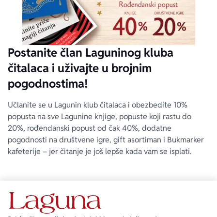
Postanite član Laguninog kluba
čitalaca i uživajte u brojnim
pogodnostima!
Učlanite se u Lagunin klub čitalaca i obezbedite 10%
popusta na sve Lagunine knjige, popuste koji rastu do
20%, rođendanski popust od čak 40%, dodatne
pogodnosti na društvene igre, gift asortiman i Bukmarker
kafeterije – jer čitanje je još lepše kada vam se isplati.