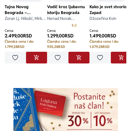
Tajna Novog
Vodič kroz ljubavnu
Kako je svet stvorio
Beograda –
istoriju Beograda
Zapad
dopunjeno izdanje
Zoran Lj. Nikolić, Mirko
Nenad Novak
Džozefina Kvin
Radonjić
Stefanović
Prosecna ocena je 5.0 od 5
5.0
Cena:
Cena:
Cena:
2.499,00
RSD
1.299,00
RSD
1.499,00
RSD
Članska cena i do:
Članska cena i do:
Članska cena i do:
1.799,28
RSD
935,28
RSD
1.079,28
RSD
Dodaj u omiljene
Dodaj u omiljene
Dodaj u omilje
DODAJ U KORPU
DODAJ U KORPU
DODA