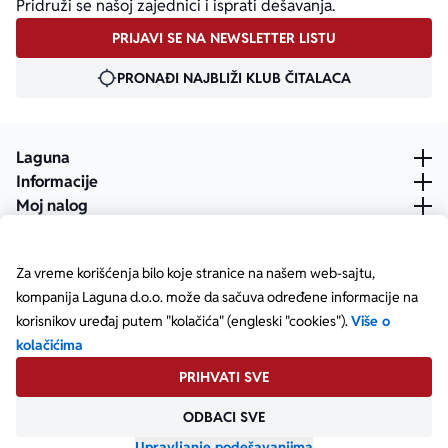
Pridruži se našoj zajednici i isprati dešavanja.
PRIJAVI SE NA NEWSLETTER LISTU
PRONAĐI NAJBLIŽI KLUB ČITALACA
Laguna
Informacije
Moj nalog
Za vreme korišćenja bilo koje stranice na našem web-sajtu,
kompanija Laguna d.o.o. može da sačuva određene informacije na
korisnikov uređaj putem "kolačića" (engleski "cookies").
Više o
kolačićima
PRIHVATI SVE
ODBACI SVE
Posetite našu Facebook stranicu
Posetite našu X stranicu
Posetite našu Instagram stranicu
Posetite naš YouTube
Posetite našu TikTok stranicu
Posetite našu LinkedIn stranicu
Copyright © Laguna d.o.o. Starine Novaka 23, Beograd •
Matični broj: 17414844
Upravljanje podešavanjima