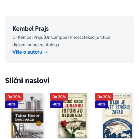
Kratko, razumljivo i bez ulepšavanja.
Kembel Prajs
Dr Kembel Prajs (Dr. Campbell Price) stekao je titule
diplomiranog egiptologa.
Više o autoru
Slični naslovi
Do 20%
Do 20%
Do 20%
-10%
-10%
-10%