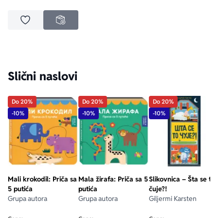
Dodaj u omiljene
NEDOSTUPNO
Slični naslovi
Do 20%
Do 20%
Do 20%
-10%
-10%
-10%
Mali krokodil: Priča sa
Mala žirafa: Priča sa 5
Slikovnica – Šta se to
5 putića
putića
čuje?!
Grupa autora
Grupa autora
Giljermi Karsten