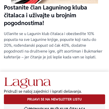
Postanite član Laguninog kluba
čitalaca i uživajte u brojnim
pogodnostima!
Učlanite se u Lagunin klub čitalaca i obezbedite 10%
popusta na sve Lagunine knjige, popuste koji rastu do
20%, rođendanski popust od čak 40%, dodatne
pogodnosti na društvene igre, gift asortiman i Bukmarker
kafeterije – jer čitanje je još lepše kada vam se isplati.
Pridruži se našoj zajednici i isprati dešavanja.
PRIJAVI SE NA NEWSLETTER LISTU