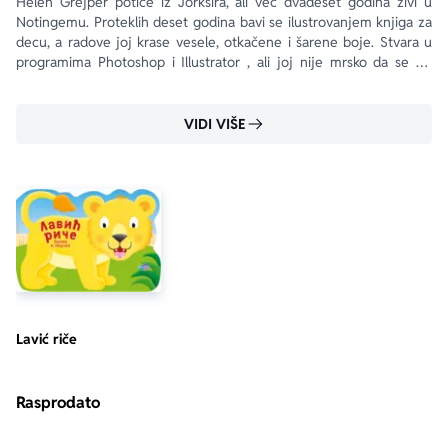
Helen Grejper potiče iz Jorkšira, ali već dvadeset godina živi u 
Notingemu. Proteklih deset godina bavi se ilustrovanjem knjiga za 
decu, a radove joj krase vesele, otkačene i šarene boje. Stvara u 
programima Photoshop i Illustrator , ali joj nije mrsko da se po 
potrebi lati olovke.
VIDI VIŠE
Lavić riče
Rasprodato