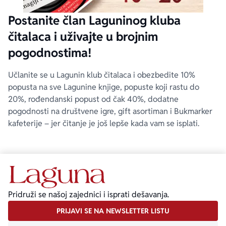
Postanite član Laguninog kluba
čitalaca i uživajte u brojnim
pogodnostima!
Učlanite se u Lagunin klub čitalaca i obezbedite 10%
popusta na sve Lagunine knjige, popuste koji rastu do
20%, rođendanski popust od čak 40%, dodatne
pogodnosti na društvene igre, gift asortiman i Bukmarker
kafeterije – jer čitanje je još lepše kada vam se isplati.
Pridruži se našoj zajednici i isprati dešavanja.
PRIJAVI SE NA NEWSLETTER LISTU