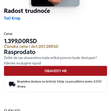
Radost trudnoće
Ekranizovane knjige
Poezija
Bojan Ljubenović
Peter Handke
Tori Krop
Za poklon
Lični razvoj i popularna psihologija
Dejan Tiago-Stanković
Harlan Koben
Cena:
1.399,00
RSD
E-knjige
Biografija
Milica Jakovljević Mir-Jam
Elif Šafak
Članska cena i do
1.007,28
RSD
Rasprodato
Autori
Želite da vas obavestimo kada artikal ponovo bude dostupan?
Kliknite na dugme ispod!
OBAVESTI ME
Besplatna dostava na teritoriji Srbije za porudžbine preko 3.000
dinara.
O KNJIZI