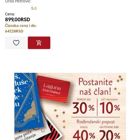
Uroš Petrović
Prosecna ocena je 5.0 od 5
5.0
Cena:
899,00
RSD
Članska cena i do:
647,28
RSD
Dodaj u omiljene
DODAJ U KORPU