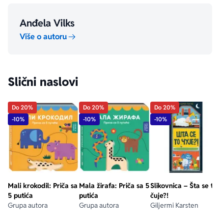
Anđela Vilks
Više o autoru
aboutPage.sr-only.custom-youtube-play-icon
Slični naslovi
Do 20%
Do 20%
Do 20%
-10%
-10%
-10%
Mali krokodil: Priča sa
Mala žirafa: Priča sa 5
Slikovnica – Šta se to
5 putića
putića
čuje?!
Grupa autora
Grupa autora
Giljermi Karsten