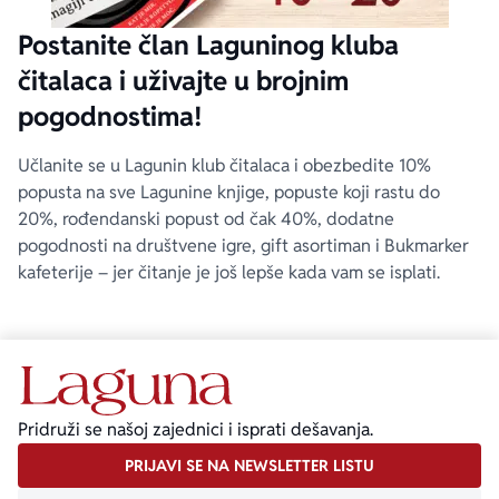
Postanite član Laguninog kluba
čitalaca i uživajte u brojnim
pogodnostima!
Učlanite se u Lagunin klub čitalaca i obezbedite 10%
popusta na sve Lagunine knjige, popuste koji rastu do
20%, rođendanski popust od čak 40%, dodatne
pogodnosti na društvene igre, gift asortiman i Bukmarker
kafeterije – jer čitanje je još lepše kada vam se isplati.
Pridruži se našoj zajednici i isprati dešavanja.
PRIJAVI SE NA NEWSLETTER LISTU