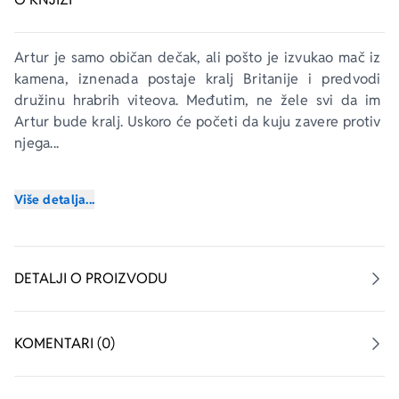
Artur je samo običan dečak, ali pošto je izvukao mač iz 
kamena, iznenada postaje kralj Britanije i predvodi 
družinu hrabrih viteova. Međutim, ne žele svi da im 
Artur bude kralj. Uskoro će početi da kuju zavere protiv 
njega...
Korak po korak
 je serijal namenjen deci koja tek 
Više detalja...
otkrivaju čarobni svet knjiga. 
Korak 2.
 prilagođen je deci 
koja su uspešno savladala slova i veštinu čitanja. Priče iz 
ove edicije donose najpoznatija dela najboljih pisaca 
prilagođena deci i njihovim čitalačkim veštinama.
DETALJI O PROIZVODU
KOMENTARI (0)