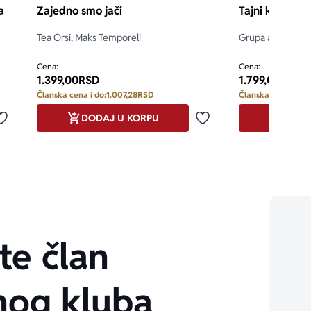
a
Zajedno smo jači
Tajni klub je
Tea Orsi, Maks Temporeli
Grupa autora
Cena:
Cena:
1.399,00
RSD
1.799,00
RSD
Članska cena i do:
1.007,28
RSD
Članska cena i do:
DODAJ U KORPU
DODA
Dodaj u omiljene
Dodaj u omiljene
te član
nog kluba