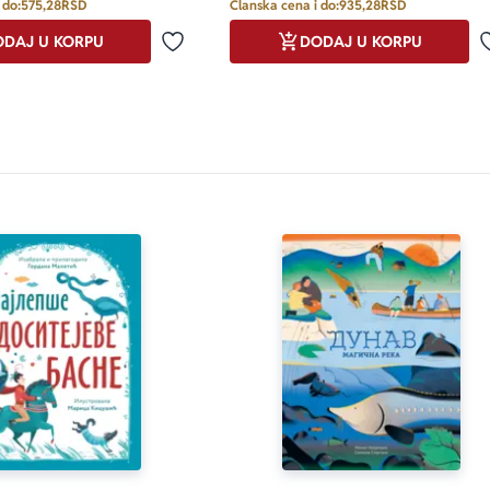
 do:
575,28
RSD
Članska cena i do:
935,28
RSD
DAJ U KORPU
DODAJ U KORPU
Dodaj u omiljene