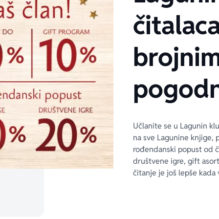
čitalaca
brojni
pogodn
Učlanite se u Lagunin kl
na sve Lagunine knjige, 
rođendanski popust od 
društvene igre, gift asor
čitanje je još lepše kada 