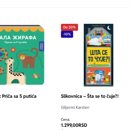
Do 20%
-10%
: Priča sa 5 putića
Slikovnica – Šta se to čuje?!
Giljermi Karsten
Cena:
1.299,00
RSD