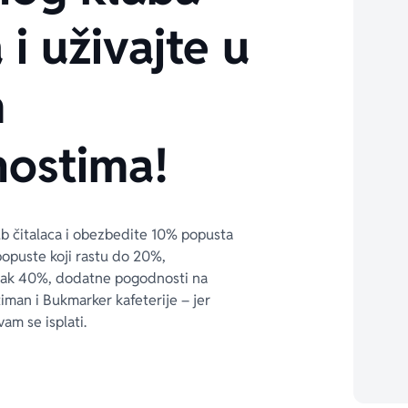
 i uživajte u
m
ostima!
ub čitalaca i obezbedite 10% popusta 
popuste koji rastu do 20%, 
čak 40%, dodatne pogodnosti na 
timan i Bukmarker kafeterije – jer 
vam se isplati.