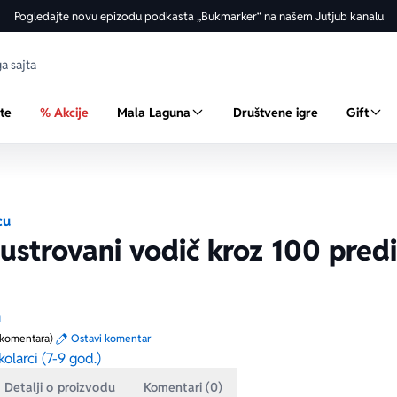
Pogledajte novu epizodu podkasta „Bukmarker“ na našem Jutjub kanalu
ste
% Akcije
Mala Laguna
Društvene igre
Gift
cu
Ilustrovani vodič kroz 100 pred
n
 komentara)
Ostavi komentar
kolarci (7-9 god.)
Detalji o proizvodu
Komentari (0)