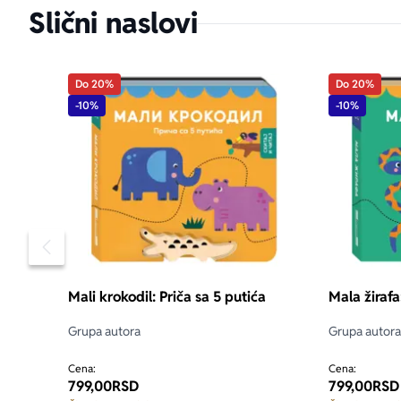
Slični naslovi
Do 20%
Do 20%
-10%
-10%
Pomeranje sadržaja slajdera u levo
Mali krokodil: Priča sa 5 putića
Mala žirafa
Grupa autora
Grupa autora
Cena:
Cena:
799,00
RSD
799,00
RSD