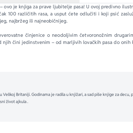
 – ovo je knjiga za prave ljubitelje pasa! U ovoj predivno ilustr
k 100 različitih rasa, a usput ćete odlučiti i koji psić zasl
jeg, najbržeg ili najneobičnijeg.
everovatne činjenice o neodoljivim četvoronožnim drugarim
 njih čini jedinstvenim – od marljivih lovačkih pasa do onih
 I ne zaboravite – knjiga je, baš kao i pas – čovekov najbolji pr
 u Velikoj Britaniji. Godinama je radila u knjižari, a sad piše knjige za decu
ni život ajkula .