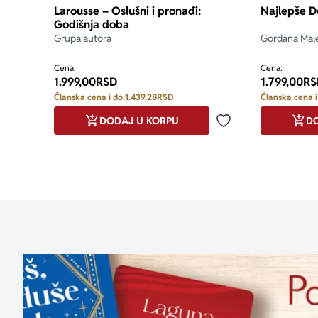
Larousse – Oslušni i pronađi:
Najlepše D
Godišnja doba
Grupa autora
Gordana Male
Cena:
Cena:
1.999,00
RSD
1.799,00
RS
Članska cena i do:
1.439,28
RSD
Članska cena i
DODAJ U KORPU
DO
Dodaj u omiljene