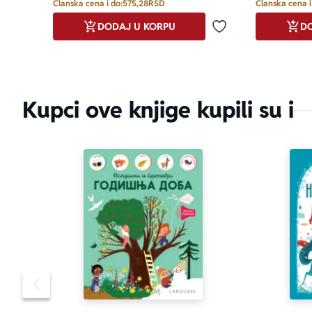
Članska cena i do:
575,28
RSD
Članska cena i
DODAJ U KORPU
DO
Dodaj u omiljene
Kupci ove knjige kupili su i
Pomeranje sadržaja slajdera u levo