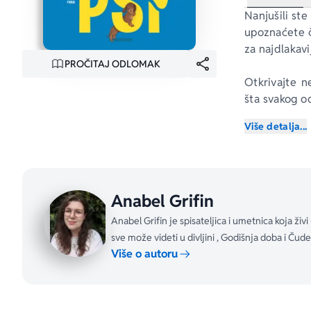
Nanjušili ste
upoznaćete ča
za najdlakavi
PROČITAJ ODLOMAK
Otkrivajte n
šta svakog od
stanu u džep!
Više detalja...
Anabel Grifin
Anabel Grifin je spisateljica i umetnica koja živi
sve može videti u divljini , Godišnja doba i Čudes
Više o autoru