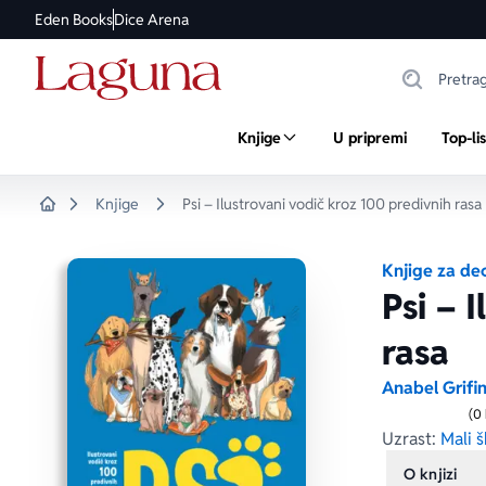
Eden Books
Dice Arena
Knjige
U pripremi
Top-li
Knjige
Psi – Ilustrovani vodič kroz 100 predivnih rasa
Home
Knjige za de
Psi – 
rasa
Anabel Grifi
(0
Uzrast:
Mali š
O knjizi