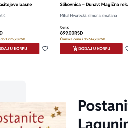
ositejeve basne
Slikovnica – Dunav: Magična rek
tić
Mihal Hvorecki, Simona Smatana
Cena:
D
899,00
RSD
 do:
1.295,28
RSD
Članska cena i do:
647,28
RSD
DAJ U KORPU
DODAJ U KORPU
Dodaj u omiljene
Postani
Laguni