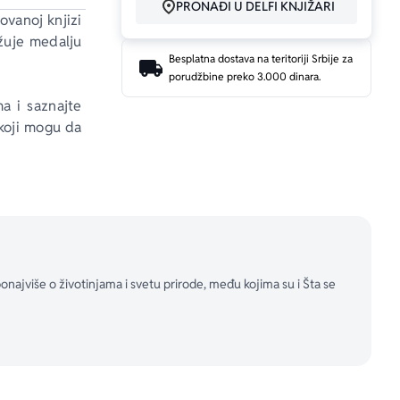
PRONAĐI U DELFI KNJIŽARI
ovanoj knjizi 
užuje medalju 
Besplatna dostava na teritoriji Srbije za
porudžbine preko 3.000 dinara.
a i saznajte 
 koji mogu da 
ijatelj!
, ponajviše o životinjama i svetu prirode, među kojima su i Šta se