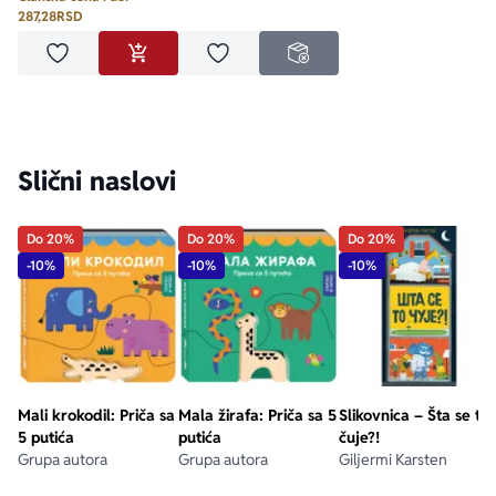
287,28
RSD
Dodaj u omiljene
Dodaj u omiljene
DODAJ U KORPU
NEDOSTUPNO
Slični naslovi
Do 20%
Do 20%
Do 20%
-10%
-10%
-10%
Mali krokodil: Priča sa
Mala žirafa: Priča sa 5
Slikovnica – Šta se to
5 putića
putića
čuje?!
Grupa autora
Grupa autora
Giljermi Karsten