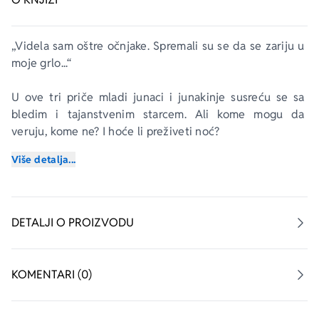
„Videla sam oštre očnjake. Spremali su se da se zariju u 
moje grlo...“
U ove tri priče mladi junaci i junakinje susreću se sa 
bledim i tajanstvenim starcem. Ali kome mogu da 
veruju, kome ne? I hoće li preživeti noć?
Više detalja...
Korak po korak je serijal namenjen deci koja tek 
otkrivaju čarobni svet knjiga. Korak 3. prilagođen je deci 
koja su uspešno savladala slova i veštinu čitanja. Priče iz 
ove edicije odabrane su tako da mladim čitaocima budu 
DETALJI O PROIZVODU
zanimljive i da ih lako pročitaju.
KOMENTARI (0)