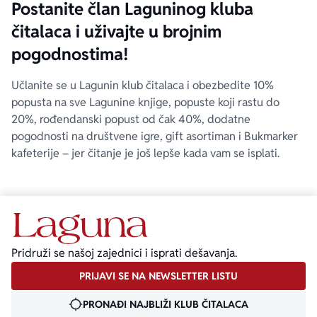
Postanite član Laguninog kluba
čitalaca i uživajte u brojnim
pogodnostima!
Učlanite se u Lagunin klub čitalaca i obezbedite 10%
popusta na sve Lagunine knjige, popuste koji rastu do
20%, rođendanski popust od čak 40%, dodatne
pogodnosti na društvene igre, gift asortiman i Bukmarker
kafeterije – jer čitanje je još lepše kada vam se isplati.
Pridruži se našoj zajednici i isprati dešavanja.
PRIJAVI SE NA NEWSLETTER LISTU
PRONAĐI NAJBLIŽI KLUB ČITALACA