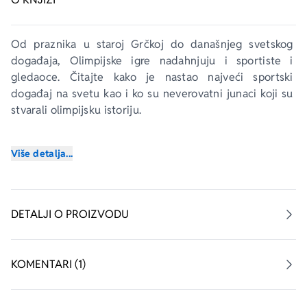
Od praznika u staroj Grčkoj do današnjeg svetskog 
događaja, Olimpijske igre nadahnjuju i sportiste i 
gledaoce. Čitajte kako je nastao najveći sportski 
događaj na svetu kao i ko su neverovatni junaci koji su 
stvarali olimpijsku istoriju.
Korak po korak
 je serijal namenjen deci koja stupaju u 
Više detalja...
čarobni svet knjiga. 
Korak 2. donosi priče o čuvenim istorijskim ličnostima i 
događajima, ispripovedane tako zanimljivo da će vam 
DETALJI O PROIZVODU
se činiti da su njihovi junaci tu pred vama. A 
Priča o 
Olimpijskim igrama
 dodatno je opremljena fusnotama i 
posebnim dodatkom kojima se obogaćuje veština 
KOMENTARI (1)
čitanja.