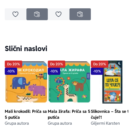
Dodaj u omiljene
Dodaj u omiljene
NEDOSTUPNO
NEDOSTUPNO
Slični naslovi
Do 20%
Do 20%
Do 20%
-10%
-10%
-10%
Mali krokodil: Priča sa
Mala žirafa: Priča sa 5
Slikovnica – Šta se to
5 putića
putića
čuje?!
Grupa autora
Grupa autora
Giljermi Karsten