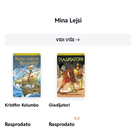
Mina Lejsi
VIDI VIŠE
aboutPage.sr-only.custom-youtube-play-icon
Kristifor Kolumbo
Gladijatori
Prosecna ocena je 5.0 od 5
5.0
Rasprodato
Rasprodato