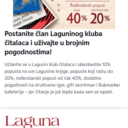
Postanite član Laguninog kluba
čitalaca i uživajte u brojnim
pogodnostima!
Učlanite se u Lagunin klub čitalaca i obezbedite 10%
popusta na sve Lagunine knjige, popuste koji rastu do
20%, rođendanski popust od čak 40%, dodatne
pogodnosti na društvene igre, gift asortiman i Bukmarker
kafeterije – jer čitanje je još lepše kada vam se isplati.