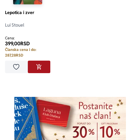
Lepotica i zver
Lui Stouel
Cena:
399,00
RSD
Članska cena i do:
287,28
RSD
Dodaj u omiljene
DODAJ U KORPU