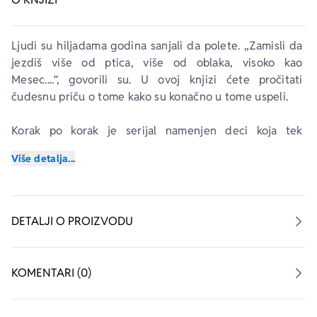
Ljudi su hiljadama godina sanjali da polete. „Zamisli da 
jezdiš više od ptica, više od oblaka, visoko kao 
Mesec....“, govorili su. U ovoj knjizi ćete pročitati 
čudesnu priču o tome kako su konačno u tome uspeli.
Korak po korak
 je serijal namenjen deci koja tek 
otkrivaju čarobni svet knjiga. Korak 2. prilagođen je deci 
Više detalja...
koja su uspešno savladala slova i veštinu čitanja. Priče iz 
ove edicije odabrane su tako da mladim čitaocima budu 
zanimljive i da ih lako pročitaju. 
Priča o letenju
je samo 
jedan od šest naslova drugog koraka serijala 
Korak po 
DETALJI O PROIZVODU
korak
.
KOMENTARI (0)