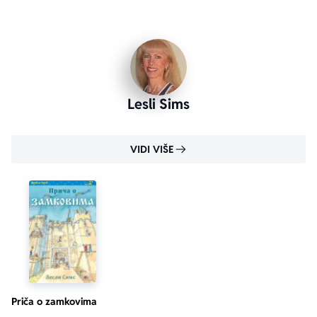
Lesli Sims
aboutPage.sr-only.custom-youtube-play-icon
VIDI VIŠE
Priča o zamkovima