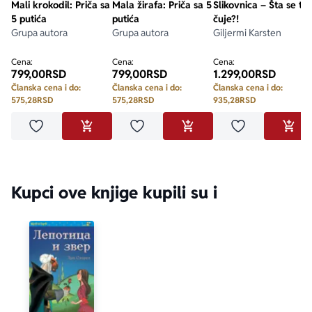
Mali krokodil: Priča sa
Mala žirafa: Priča sa 5
Slikovnica – Šta se to
5 putića
putića
čuje?!
Grupa autora
Grupa autora
Giljermi Karsten
Cena:
Cena:
Cena:
799,00
RSD
799,00
RSD
1.299,00
RSD
Članska cena i do:
Članska cena i do:
Članska cena i do:
575,28
RSD
575,28
RSD
935,28
RSD
Dodaj u omiljene
Dodaj u omiljene
Dodaj u omilje
DODAJ U KORPU
DODAJ U KORPU
DODA
Kupci ove knjige kupili su i