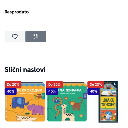
Rasprodato
Dodaj u omiljene
NEDOSTUPNO
Slični naslovi
Do 20%
Do 20%
Do 20%
-10%
-10%
-10%