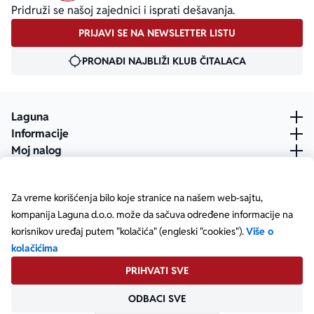
Pridruži se našoj zajednici i isprati dešavanja.
PRIJAVI SE NA NEWSLETTER LISTU
PRONAĐI NAJBLIŽI KLUB ČITALACA
Laguna
Informacije
Moj nalog
Za vreme korišćenja bilo koje stranice na našem web-sajtu,
kompanija Laguna d.o.o. može da sačuva određene informacije na
korisnikov uređaj putem "kolačića" (engleski "cookies").
Više o
kolačićima
PRIHVATI SVE
ODBACI SVE
Posetite našu Facebook stranicu
Posetite našu X stranicu
Posetite našu Instagram stranicu
Posetite naš YouTube
Posetite našu TikTok stranicu
Posetite našu LinkedIn stranicu
Copyright © Laguna d.o.o. Starine Novaka 23, Beograd •