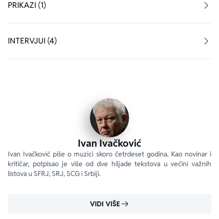
republike i Ravne gore“ i, najzad, onoj koja je stasala 
PRIKAZI (1)
pod lažnim, zubatim suncem kakvo je nad Srbijom 
izašlo 5. oktobra 2000. Kroz formu pisama i dnevničkih 
beležaka, izrazito sentimentalan kada govori o zlatnim 
INTERVJUI (4)
danima popularne muzike i svoje generacije, ali i 
nepotkupljivo oštar kad secira anomalije devedesetih i 
novog milenijuma, Ivačković u ovoj knjizi ispisuje neke 
od svojih najboljih tekstova.
Ivan Ivačković
Ivan Ivačković piše o muzici skoro četrdeset godina. Kao novinar i 
kritičar, potpisao je više od dve hiljade tekstova u većini važnih 
listova u SFRJ, SRJ, SCG i Srbiji.
VIDI VIŠE