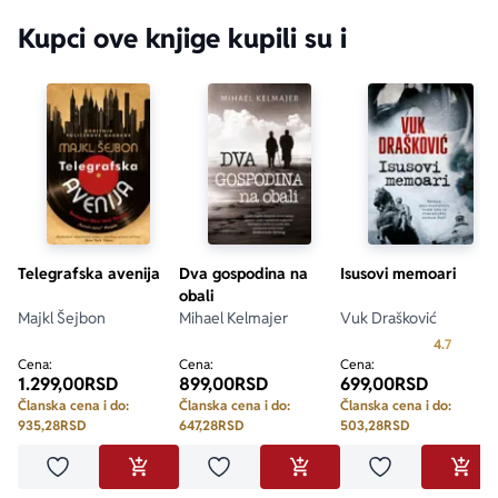
Kupci ove knjige kupili su i
Telegrafska avenija
Dva gospodina na
Isusovi memoari
obali
Majkl Šejbon
Mihael Kelmajer
Vuk Drašković
Prosecn
4.7
Cena:
Cena:
Cena:
1.299,00
RSD
899,00
RSD
699,00
RSD
Članska cena i do:
Članska cena i do:
Članska cena i do:
935,28
RSD
647,28
RSD
503,28
RSD
Dodaj u omiljene
Dodaj u omiljene
Dodaj u omilje
DODAJ U KORPU
DODAJ U KORPU
DODA