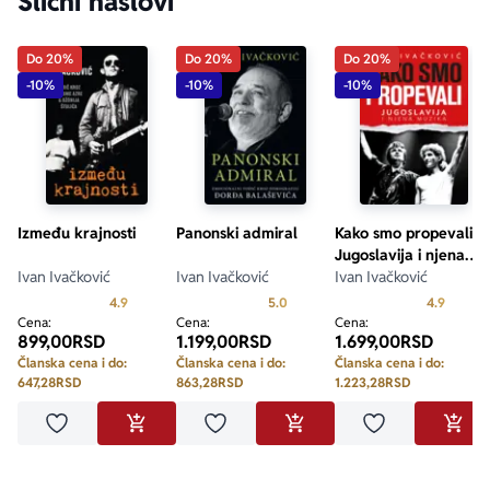
Slični naslovi
Do 20%
Do 20%
Do 20%
-10%
-10%
-10%
Između krajnosti
Panonski admiral
Kako smo propevali -
Jugoslavija i njena
Ivan Ivačković
Ivan Ivačković
muzika
Ivan Ivačković
Prosecna ocena je 4.9 od 5
Prosecna ocena je 5.0 od 5
Prosecn
4.9
5.0
4.9
Cena:
Cena:
Cena:
899,00
RSD
1.199,00
RSD
1.699,00
RSD
Članska cena i do:
Članska cena i do:
Članska cena i do:
647,28
RSD
863,28
RSD
1.223,28
RSD
Dodaj u omiljene
Dodaj u omiljene
Dodaj u omilje
DODAJ U KORPU
DODAJ U KORPU
DODA