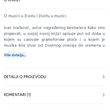
O muzici u životu i životu u muzici. 
Ivan Ivačković, autor nagrađenog bestselera 
Kako smo 
propevali
, u svojoj novoj knjizi opisuje put od doba u 
kojem su carovale gramofonske ploče i u kojem je 
muzika bila stvar od životnog značaja do vremena u 
kojem su se i ploče i život davali u bescenje.
Više detalja...
Na margini glavne teme – muzike – Ivačković govori o 
društvu i slomu morala, ne samo kod nas nego i u svetu. 
Predstavljajući neke od svojih omiljenih grupa i 
DETALJI O PROIZVODU
izvođača, on piše o tri generacije: sopstvenoj, koja je 
sedamdesetih „ginula“ na prvim žurkama slušajući 
naivne pop singlove a devedesetih ginula na frontovima 
KOMENTARI (1)
krvavog jugoslovenskog rata, zatim onoj koja je odrasla 
devedesetih „uz finale ratnog plej-ofa između Užičke 