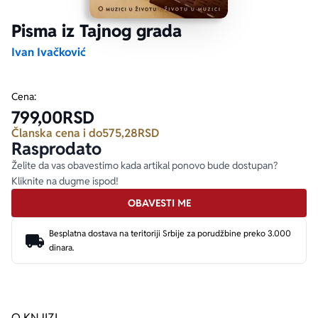
Pisma iz Tajnog grada
Ekranizovane knjige
Poezija
Bojan Ljubenović
Peter Handke
Ivan Ivačković
Za poklon
Lični razvoj i popularna psihologija
Dejan Tiago-Stanković
Harlan Koben
Cena:
799,00
RSD
E-knjige
Biografija
Milica Jakovljević Mir-Jam
Elif Šafak
Članska cena i do
575,28
RSD
Rasprodato
Autori
Želite da vas obavestimo kada artikal ponovo bude dostupan?
Kliknite na dugme ispod!
OBAVESTI ME
Besplatna dostava na teritoriji Srbije za porudžbine preko 3.000
dinara.
O KNJIZI