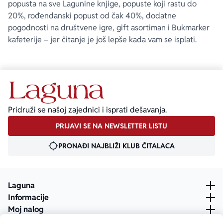
popusta na sve Lagunine knjige, popuste koji rastu do
20%, rođendanski popust od čak 40%, dodatne
pogodnosti na društvene igre, gift asortiman i Bukmarker
kafeterije – jer čitanje je još lepše kada vam se isplati.
Pridruži se našoj zajednici i isprati dešavanja.
PRIJAVI SE NA NEWSLETTER LISTU
PRONAĐI NAJBLIŽI KLUB ČITALACA
Laguna
Informacije
Moj nalog