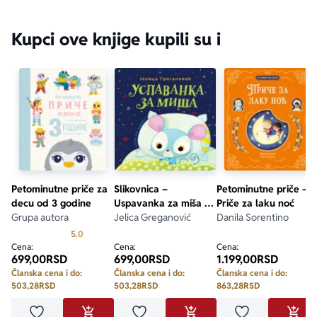
Kupci ove knjige kupili su i
Petominutne priče za
Slikovnica –
Petominutne priče –
decu od 3 godine
Uspavanka za miša -
Priče za laku noć
Grupa autora
mek povez
Jelica Greganović
Danila Sorentino
Prosecna ocena je 5.0 od 5
5.0
Cena:
Cena:
Cena:
699,00
RSD
699,00
RSD
1.199,00
RSD
Članska cena i do:
Članska cena i do:
Članska cena i do:
503,28
RSD
503,28
RSD
863,28
RSD