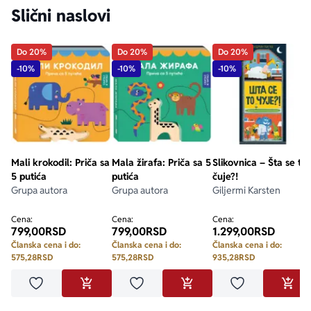
Slični naslovi
Do 20%
Do 20%
Do 20%
-10%
-10%
-10%
Mali krokodil: Priča sa
Mala žirafa: Priča sa 5
Slikovnica – Šta se to
5 putića
putića
čuje?!
Grupa autora
Grupa autora
Giljermi Karsten
Cena:
Cena:
Cena:
799,00
RSD
799,00
RSD
1.299,00
RSD
Članska cena i do:
Članska cena i do:
Članska cena i do:
575,28
RSD
575,28
RSD
935,28
RSD
Dodaj u omiljene
Dodaj u omiljene
Dodaj u omilje
DODAJ U KORPU
DODAJ U KORPU
DODA