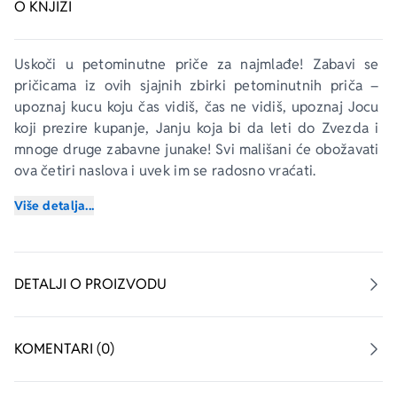
O KNJIZI
Uskoči u petominutne priče za najmlađe! Zabavi se 
pričicama iz ovih sjajnih zbirki petominutnih priča – 
upoznaj kucu koju čas vidiš, čas ne vidiš, upoznaj Jocu 
koji prezire kupanje, Janju koja bi da leti do Zvezda i 
mnoge druge zabavne junake! Svi mališani će obožavati 
ova četiri naslova i uvek im se radosno vraćati.
Više detalja...
Zabavi se pričicama za svaki dan u nedelji iz ove sjajne 
zbirke petominutnih priča za dvogodišnjake. Pođi sa 
Lelom u baštu, upoznaj Jocu koji prezire kupanje i 
ostale ljupke drugare. Deca će obožavati ovih sedam 
DETALJI O PROIZVODU
zabavnih avantura i uvek im se rado vraćati.
KOMENTARI (0)