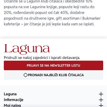
Učlanite se u Lagunin klub čitalaca i obezbedite 10%
popusta na sve Lagunine knjige, popuste koji rastu do
20%, rođendanski popust od čak 40%, dodatne
pogodnosti na društvene igre, gift asortiman i Bukmarker
kafeterije – jer čitanje je još lepše kada vam se isplati.
Pridruži se našoj zajednici i isprati dešavanja.
PRIJAVI SE NA NEWSLETTER LISTU
PRONAĐI NAJBLIŽI KLUB ČITALACA
Laguna
Informacije
Moj nalog